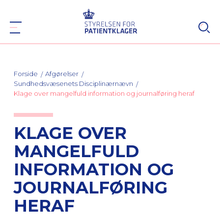
Forside
Afgørelser
Sundhedsvæsenets Disciplinærnævn
Klage over mangelfuld information og journalføring heraf
KLAGE OVER
MANGELFULD
INFORMATION OG
JOURNALFØRING
HERAF