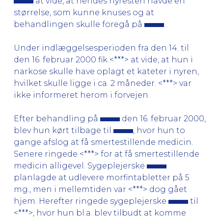
at vide, at hendes nyresten havde en
størrelse, som kunne knuses og at
behandlingen skulle foregå på
.
Under indlæggelsesperioden fra den 14. til
den 16. februar 2000 fik <***> at vide, at hun i
narkose skulle have oplagt et kateter i nyren,
hvilket skulle ligge i ca. 2 måneder. <***> var
ikke informeret herom i forvejen.
Efter behandling på
den 16. februar 2000,
blev hun kørt tilbage til
, hvor hun to
gange afslog at få smertestillende medicin.
Senere ringede <***> for at få smertestillende
medicin alligevel. Sygeplejerske
planlagde at udlevere morfintabletter på 5
mg., men i mellemtiden var <***> dog gået
hjem. Herefter ringede sygeplejerske
til
<***>, hvor hun bl.a. blev tilbudt at komme