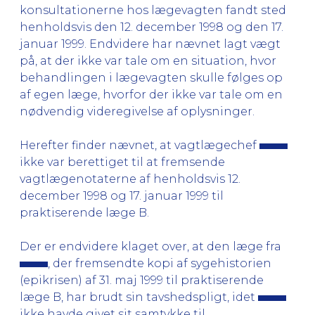
konsultationerne hos lægevagten fandt sted
henholdsvis den 12. december 1998 og den 17.
januar 1999. Endvidere har nævnet lagt vægt
på, at der ikke var tale om en situation, hvor
behandlingen i lægevagten skulle følges op
af egen læge, hvorfor der ikke var tale om en
nødvendig videregivelse af oplysninger.
Herefter finder nævnet, at vagtlægechef
ikke var berettiget til at fremsende
vagtlægenotaterne af henholdsvis 12.
december 1998 og 17. januar 1999 til
praktiserende læge B.
Der er endvidere klaget over, at den læge fra
, der fremsendte kopi af sygehistorien
(epikrisen) af 31. maj 1999 til praktiserende
læge B, har brudt sin tavshedspligt, idet
ikke havde givet sit samtykke til