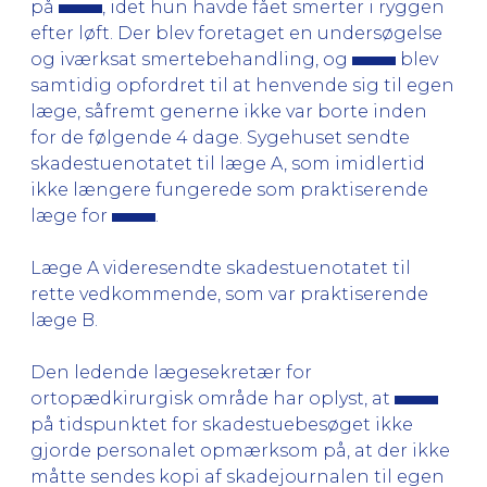
på
, idet hun havde fået smerter i ryggen
efter løft. Der blev foretaget en undersøgelse
og iværksat smertebehandling, og
blev
samtidig opfordret til at henvende sig til egen
læge, såfremt generne ikke var borte inden
for de følgende 4 dage. Sygehuset sendte
skadestuenotatet til læge A, som imidlertid
ikke længere fungerede som praktiserende
læge for
.
Læge A videresendte skadestuenotatet til
rette vedkommende, som var praktiserende
læge B.
Den ledende lægesekretær for
ortopædkirurgisk område har oplyst, at
på tidspunktet for skadestuebesøget ikke
gjorde personalet opmærksom på, at der ikke
måtte sendes kopi af skadejournalen til egen