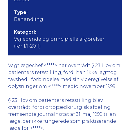
Type:
Behandling
Kategori:
Vejledende og principielle afgørelser
(før 1/1-2011)
Vagtlægechef <****> har overtrådt § 23 i lov om
patienters retsstilling, fordi han ikke iagttog
tavshed i forbindelse med sin videregivelse af
oplysninger om <****> medio november 1999.
§ 23 i lov om patienters retsstilling blev
overtrådt, fordi ortopædkirurgisk afdeling
fremsendte journalnotat af 31. maj 1999 til en
læge, der ikke fungerede som praktiserende
læge for <****>.