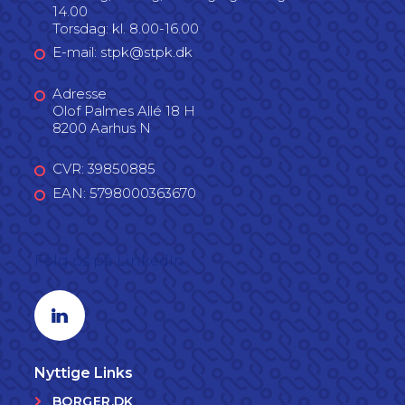
14.00
Torsdag: kl. 8.00-16.00
E-mail: stpk@stpk.dk
Adresse
Olof Palmes Allé 18 H
8200 Aarhus N
CVR: 39850885
EAN: 5798000363670
Følg os på LinkedIn
Linkedin profil
Nyttige Links
BORGER.DK