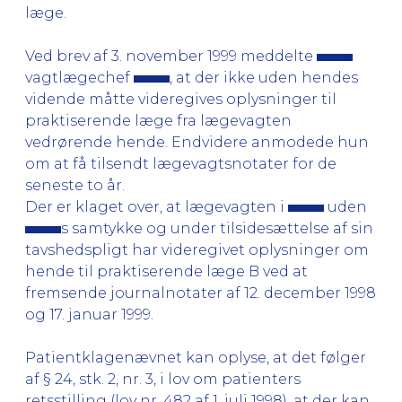
læge.
Ved brev af 3. november 1999 meddelte
vagtlægechef
, at der ikke uden hendes
vidende måtte videregives oplysninger til
praktiserende læge fra lægevagten
vedrørende hende. Endvidere anmodede hun
om at få tilsendt lægevagtsnotater for de
seneste to år.
Der er klaget over, at lægevagten i
uden
s samtykke og under tilsidesættelse af sin
tavshedspligt har videregivet oplysninger om
hende til praktiserende læge B ved at
fremsende journalnotater af 12. december 1998
og 17. januar 1999.
Patientklagenævnet kan oplyse, at det følger
af § 24, stk. 2, nr. 3, i lov om patienters
retsstilling (lov nr. 482 af 1. juli 1998), at der kan