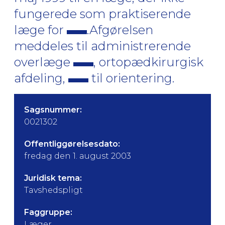
fungerede som praktiserende
læge for
.Afgørelsen
meddeles til administrerende
overlæge
, ortopædkirurgisk
afdeling,
til orientering.
Sagsnummer:
0021302
Offentliggørelsesdato:
fredag den 1. august 2003
Juridisk tema:
Tavshedspligt
Faggruppe:
Læger