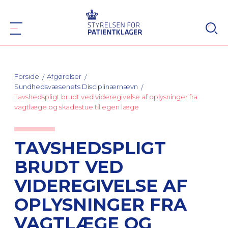
Forside
Afgørelser
Sundhedsvæsenets Disciplinærnævn
Tavshedspligt brudt ved videregivelse af oplysninger fra
vagtlæge og skadestue til egen læge
TAVSHEDSPLIGT
BRUDT VED
VIDEREGIVELSE AF
OPLYSNINGER FRA
VAGTLÆGE OG