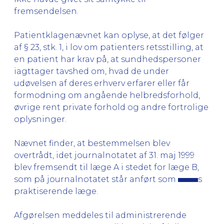
fremsendelsen.
Patientklagenævnet kan oplyse, at det følger
af § 23, stk. 1, i lov om patienters retsstilling, at
en patient har krav på, at sundhedspersoner
iagttager tavshed om, hvad de under
udøvelsen af deres erhverv erfarer eller får
formodning om angående helbredsforhold,
øvrige rent private forhold og andre fortrolige
oplysninger.
Nævnet finder, at bestemmelsen blev
overtrådt, idet journalnotatet af 31. maj 1999
blev fremsendt til læge A i stedet for læge B,
som på journalnotatet står anført som
s
praktiserende læge.
Afgørelsen meddeles til administrerende