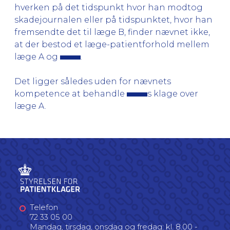
hverken på det tidspunkt hvor han modtog
skadejournalen eller på tidspunktet, hvor han
fremsendte det til læge B, finder nævnet ikke,
at der bestod et læge-patientforhold mellem
læge A og
.
Det ligger således uden for nævnets
kompetence at behandle
s klage over
læge A.
Telefon
72 33 05 00
Mandag, tirsdag, onsdag og fredag: kl. 8.00 -