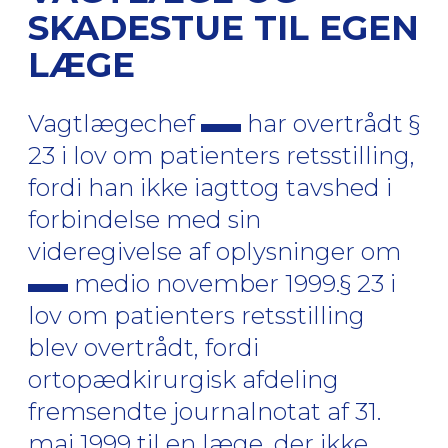
SKADESTUE TIL EGEN
LÆGE
Vagtlægechef
har overtrådt §
23 i lov om patienters retsstilling,
fordi han ikke iagttog tavshed i
forbindelse med sin
videregivelse af oplysninger om
medio november 1999.§ 23 i
lov om patienters retsstilling
blev overtrådt, fordi
ortopædkirurgisk afdeling
fremsendte journalnotat af 31.
maj 1999 til en læge, der ikke