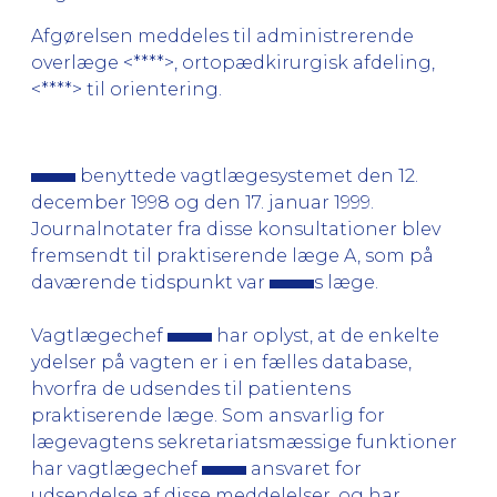
Afgørelsen meddeles til administrerende
overlæge <****>, ortopædkirurgisk afdeling,
<****> til orientering.
benyttede vagtlægesystemet den 12.
december 1998 og den 17. januar 1999.
Journalnotater fra disse konsultationer blev
fremsendt til praktiserende læge A, som på
daværende tidspunkt var
s læge.
Vagtlægechef
har oplyst, at de enkelte
ydelser på vagten er i en fælles database,
hvorfra de udsendes til patientens
praktiserende læge. Som ansvarlig for
lægevagtens sekretariatsmæssige funktioner
har vagtlægechef
ansvaret for
udsendelse af disse meddelelser, og har