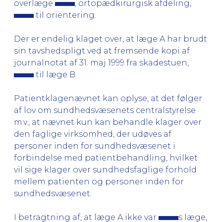
overlæge
, ortopædkirurgisk afdeling,
til orientering.
Der er endelig klaget over, at læge A har brudt
sin tavshedspligt ved at fremsende kopi af
journalnotat af 31. maj 1999 fra skadestuen,
til læge B.
Patientklagenævnet kan oplyse, at det følger
af lov om sundhedsvæsenets centralstyrelse
m.v., at nævnet kun kan behandle klager over
den faglige virksomhed, der udøves af
personer inden for sundhedsvæsenet i
forbindelse med patientbehandling, hvilket
vil sige klager over sundhedsfaglige forhold
mellem patienten og personer inden for
sundhedsvæsenet.
I betragtning af, at læge A ikke var
s læge,