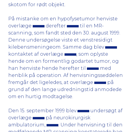
skotom for rødt objekt.
På mistanke om en hypofysetumor henviste
overlæge
derefter
til en MR-
scanning, som fandt sted den 30. august 1999.
Denne undersøgelse viste et venstresidigt
kilebensmeningeom. Samme dag blev
kontaktet af overlæge
, som oplyste
hende om en formentlig godartet tumor, og
han henviste hende herefter til
med
henblik på operation. Af henvisningsseddelen
fremgår det ligeledes, at overlæge
på
grund af den lange udredningstid anmodede
om en hurtig modtagelse.
Den 15. september 1999 blev
undersøgt af
overlæge
på neurokirurgisk
ambulatorium,
. Under henvisning til den
medfølgende MR-scanning konstaterede han,