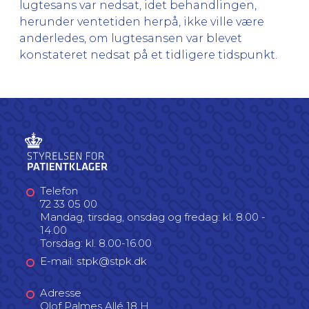
lugtesans var nedsat, idet behandlingen,
herunder ventetiden herpå, ikke ville være
anderledes, om lugtesansen var blevet
konstateret nedsat på et tidligere tidspunkt.
Telefon
72 33 05 00
Mandag, tirsdag, onsdag og fredag: kl. 8.00 -
14.00
Torsdag: kl. 8.00-16.00
E-mail: stpk@stpk.dk
Adresse
Olof Palmes Allé 18 H