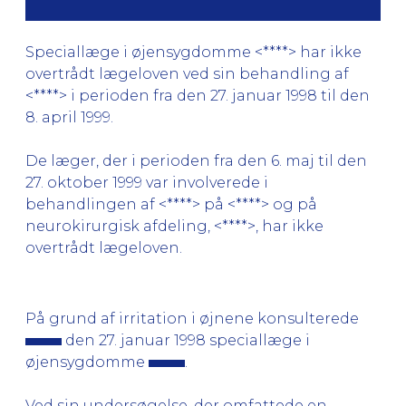
Speciallæge i øjensygdomme <****> har ikke
overtrådt lægeloven ved sin behandling af
<****> i perioden fra den 27. januar 1998 til den
8. april 1999.
De læger, der i perioden fra den 6. maj til den
27. oktober 1999 var involverede i
behandlingen af <****> på <****> og på
neurokirurgisk afdeling, <****>, har ikke
overtrådt lægeloven.
På grund af irritation i øjnene konsulterede
den 27. januar 1998 speciallæge i
øjensygdomme
.
Ved sin undersøgelse, der omfattede en