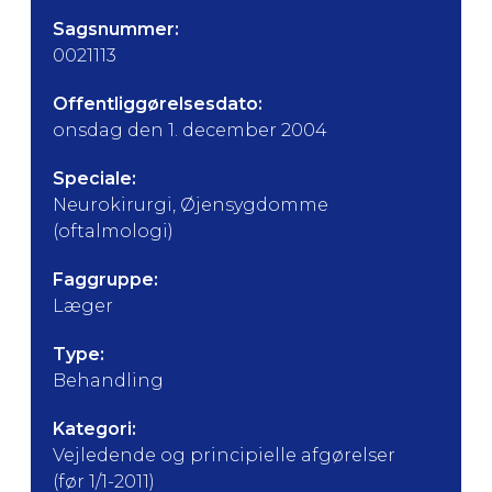
Sagsnummer:
0021113
Offentliggørelsesdato:
onsdag den 1. december 2004
Speciale:
Neurokirurgi, Øjensygdomme
(oftalmologi)
Faggruppe:
Læger
Type:
Behandling
Kategori:
Vejledende og principielle afgørelser
(før 1/1-2011)