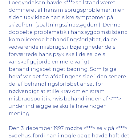
I begyndelsen havde <***>s tilstand været
domineret af hans misbrugsproblemer, men
siden udviklede han sikre symptomer på
skizofreni (spaltningssindssygdom). Denne
dobbelte problematik i hans sygdomstilstand
komplicerede behandlingsforløbet, da de
vedvarende misbrugstilbøjeligheder dels
forværrede hans psykiske lidelse, dels
vanskeliggjorde en mere varigt
behandlingsbetinget bedring. Som følge
heraf var det fra afdelingens side i den senere
del af behandlingsforløbet anset for
nødvendigt at stille krav om en stram
misbrugspolitik, hvis behandlingen af <***>
under indlæggelse skulle have nogen
mening.
Den 3. december 1997 mødte <***> selv på <***>
Sygehus, fordi han i nogle dage havde haft det