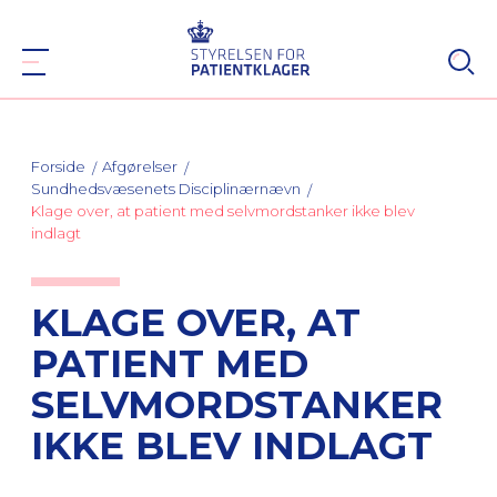
Forside
Afgørelser
Sundhedsvæsenets Disciplinærnævn
Klage over, at patient med selvmordstanker ikke blev
indlagt
KLAGE OVER, AT
PATIENT MED
SELVMORDSTANKER
IKKE BLEV INDLAGT