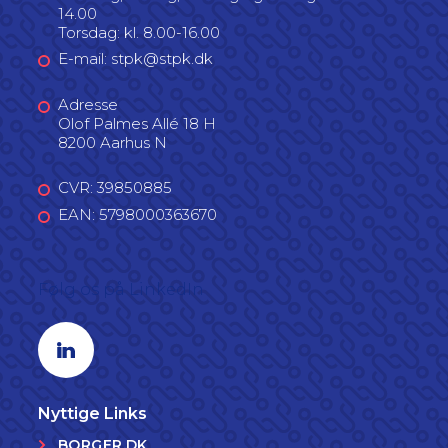
14.00
Torsdag: kl. 8.00-16.00
E-mail: stpk@stpk.dk
Adresse
Olof Palmes Allé 18 H
8200 Aarhus N
CVR: 39850885
EAN: 5798000363670
Følg os på LinkedIn
Linkedin profil
Nyttige Links
BORGER.DK