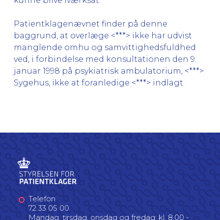
kunne blive iværksat.
Patientklagenævnet finder på denne
baggrund, at overlæge <***> ikke har udvist
manglende omhu og samvittighedsfuldhed
ved, i forbindelse med konsultationen den 9.
januar 1998 på psykiatrisk ambulatorium, <***>
Sygehus, ikke at foranledige <***> indlagt.
Telefon
72 33 05 00
Mandag, tirsdag, onsdag og fredag: kl. 8.00 -