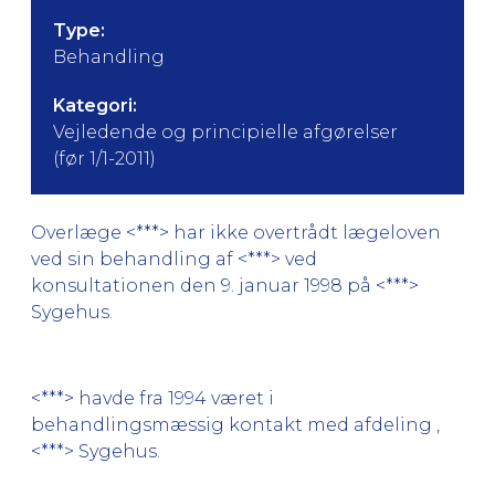
Type:
Behandling
Kategori:
Vejledende og principielle afgørelser
(før 1/1-2011)
Overlæge <***> har ikke overtrådt lægeloven
ved sin behandling af <***> ved
konsultationen den 9. januar 1998 på <***>
Sygehus.
<***> havde fra 1994 været i
behandlingsmæssig kontakt med afdeling ,
<***> Sygehus.