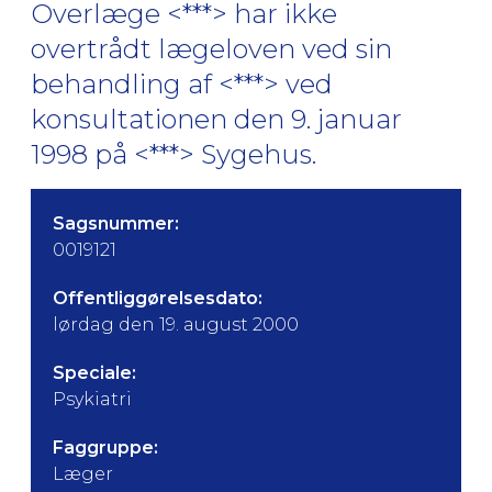
Overlæge <***> har ikke
overtrådt lægeloven ved sin
behandling af <***> ved
konsultationen den 9. januar
1998 på <***> Sygehus.
Sagsnummer:
0019121
Offentliggørelsesdato:
lørdag den 19. august 2000
Speciale:
Psykiatri
Faggruppe:
Læger