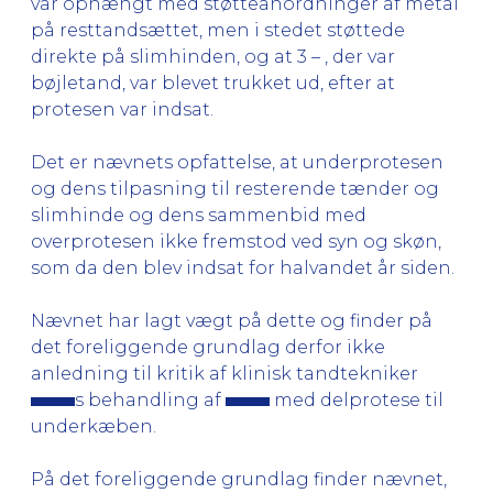
var ophængt med støtteanordninger af metal
på resttandsættet, men i stedet støttede
direkte på slimhinden, og at 3 – , der var
bøjletand, var blevet trukket ud, efter at
protesen var indsat.
Det er nævnets opfattelse, at underprotesen
og dens tilpasning til resterende tænder og
slimhinde og dens sammenbid med
overprotesen ikke fremstod ved syn og skøn,
som da den blev indsat for halvandet år siden.
Nævnet har lagt vægt på dette og finder på
det foreliggende grundlag derfor ikke
anledning til kritik af klinisk tandtekniker
s behandling af
med delprotese til
underkæben.
På det foreliggende grundlag finder nævnet,