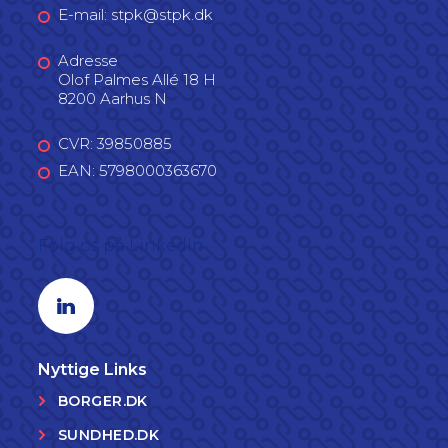
E-mail: stpk@stpk.dk
Adresse
Olof Palmes Allé 18 H
8200 Aarhus N
CVR: 39850885
EAN: 5798000363670
Følg os på LinkedIn
Linkedin profil
Nyttige Links
BORGER.DK
SUNDHED.DK