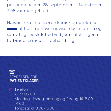
perioden fra den 28. september til 14. oktober
1998 var mangelfuld.
Nævnet skal indskærpe klinisk tandtekniker
, at hun fremover udviser større omhu og
samvittighedsfuldhed ved journalføringen i
forbindelse med sin behandling.
Telefon
72 33 05 00
Mandag, tirsdag, onsdag og fredag: kl. 8.00 -
14.00
Torsdag: kl. 8.00-16.00