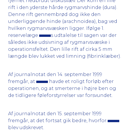
fjernet nedbrudt diskusvæv. Der kom en lille
rift i den yderste hårde rygmarvshinde (dura).
Denne rift gennembrød dog ikke den
underliggende hinde (arachnoidea), bag ved
hvilken rygmarvsvæsken ligger. Ifølge 1.
reservelæge
s udtalelse til sagen var der
således ikke udsivning af rygmarvsvæske i
operationsfeltet. Den lille rift af cirka 5 mm
længde blev lukket ved limning (fibrinklæber).
Af journalnotat den 14. september 1999
fremgår, at
havde et roligt forløb efter
operationen, og at smerterne i højre ben og
de tidligere føleforstyrrelser var forsvundet.
Af journalnotat den 15. september 1999
fremgår, at det fortsat gik bedre, hvorfor
blev udskrevet.