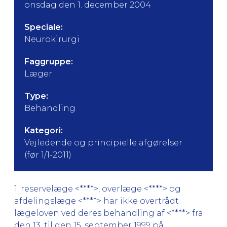
onsdag den 1. december 2004
Speciale:
Neurokirurgi
Faggruppe:
Læger
Type:
Behandling
Kategori:
Vejledende og principielle afgørelser
(før 1/1-2011)
1. reservelæge <****>, overlæge <****> og
afdelingslæge <****> har ikke overtrådt
lægeloven ved deres behandling af <****> fra
den 13. til den 15. september 1999 på