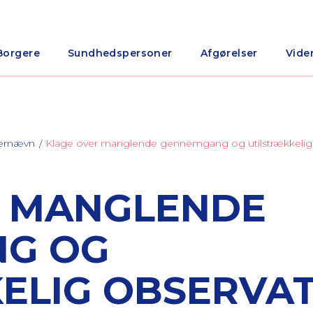
Borgere
Sundhedspersoner
Afgørelser
Vide
nærnævn
Klage over manglende gennemgang og utilstrækkelig
R MANGLENDE
G OG
ELIG OBSERVA