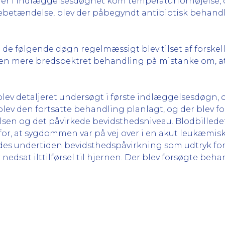
 der i indlæggelsesdøgnet kom temperaturforhøjelse,
betændelse, blev der påbegyndt antibiotisk behandlin
 de følgende døgn regelmæssigt blev tilset af forskell
til en mere bredspektret behandling på mistanke om, 
blev detaljeret undersøgt i første indlæggelsesdøgn, 
lev den fortsatte behandling planlagt, og der blev 
elsen og det påvirkede bevidsthedsniveau. Blodbilledet
r, at sygdommen var på vej over i en akut leukæmisk f
ledes undertiden bevidsthedspåvirkning som udtryk
ar nedsat ilttilførsel til hjernen. Der blev forsøgte b