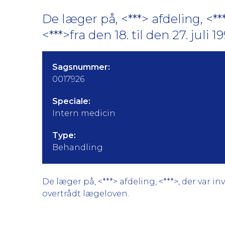
De læger på, <***> afdeling, <*
<***>fra den 18. til den 27. juli
Sagsnummer:
0017926
Speciale:
Intern medicin
Type:
Behandling
De læger på, <***> afdeling, <***>, der var in
overtrådt lægeloven.