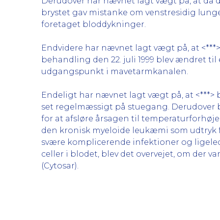
Derudover har nævnet lagt vægt på, at da
brystet gav mistanke om venstresidig lunge
foretaget bloddykninger.
Endvidere har nævnet lagt vægt på, at <***>
behandling den 22. juli 1999 blev ændret 
udgangspunkt i mavetarmkanalen.
Endeligt har nævnet lagt vægt på, at <***> 
set regelmæssigt på stuegang. Derudover b
for at afsløre årsagen til temperaturforhøj
den kronisk myeloide leukæmi som udtryk fo
svære komplicerende infektioner og lige
celler i blodet, blev det overvejet, om der v
(Cytosar).