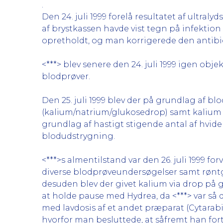
.
Den 24. juli 1999 forelå resultatet af ultr
af brystkassen havde vist tegn på infekti
opretholdt, og man korrigerede den antibi
<***> blev senere den 24. juli 1999 igen obj
blodprøver.
Den 25. juli 1999 blev der på grundlag af 
(kalium/natrium/glukosedrop) samt kalium 
grundlag af hastigt stigende antal af hvide
blodudstrygning.
<***>s almentilstand var den 26. juli 1999 
diverse blodprøveundersøgelser samt røntgen
desuden blev der givet kalium via drop på g
at holde pause med Hydrea, da <***> var så
med lavdosis af et andet præparat (Cytarabin)
hvorfor man besluttede, at såfremt han for