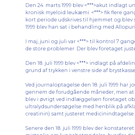
Den 24. marts 1999 blev <***>akut indlagt 
kronisk myeloid leukæmi. <***> fik flere gan
kort periode udskrives til hjemmet og blev
1999 blev han sat i behandling med Allopur
I maj, juni og juli var <***> til kontrol 7 g
de store problemer. Der blev foretaget just
Den 18. juli 1999 blev <***> indlagt på afdelin
grund af trykken i venstre side af brystkas
Ved journaloptagelse den 18. juli 1999 har j
gennem de forudgående måneder, men at han
blev i øvrigt ved indlæggelsen foretaget ob
ultralydsundersøgelse med henblik på afklar
creatinin) samt justeret medicinindtagelse.
Senere den 18. juli 1999 blev der konstatere