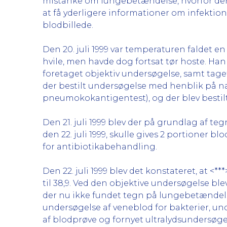
mistanke om lungebetændelse, hvorfor der 
at få yderligere informationer om infektion
blodbillede.
Den 20. juli 1999 var temperaturen faldet en
hvile, men havde dog fortsat tør hoste. Ha
foretaget objektiv undersøgelse, samt taget
der bestilt undersøgelse med henblik på 
pneumokokantigentest), og der blev bestil
Den 21. juli 1999 blev der på grundlag af te
den 22. juli 1999, skulle gives 2 portioner b
for antibiotikabehandling.
Den 22. juli 1999 blev det konstateret, at 
til 38,9. Ved den objektive undersøgelse ble
der nu ikke fundet tegn på lungebetændels
undersøgelse af veneblod for bakterier, und
af blodprøve og fornyet ultralydsundersøg