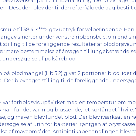
blev iværksat penicillinbehandling. Der blev taget 
en. Desuden blev der til den efterfølgede dag bestilt 
 smule til 38,4. <***> gav udtryk for velbefindende. H
n angav smerter under venstre ribbensbue, om end sm
 stilling til de foreliggende resultater af blodprøve
nærmere bestemmelse af årsagen til lungebetændelsen
t undersøgelse af pulsåreblod.
gn på blodmangel (Hb 5,2) givet 2 portioner blod, idet
lod. Der blev taget stilling til de foreliggende undersø
<***> var forholdsvis upåvirket med en temperatur om 
v han fundet varm og blussende, let kortåndet i hvile.
e, og maven blev fundet blød. Der blev iværksat en 
ersøgelse af urin for bakterier, røntgen af brystkass
else af maveområdet. Antibiotikabehandlingen blev æ