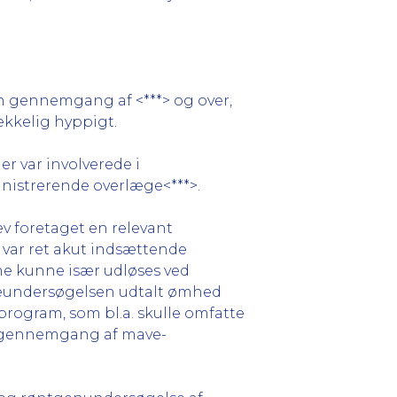
et en gennemgang af <***> og over,
ækkelig hyppigt.
er var involverede i
ministrerende overlæge<***>.
ev foretaget en relevant
 var ret akut indsættende
rne kunne især udløses ved
veundersøgelsen udtalt ømhed
program, som bl.a. skulle omfatte
ge gennemgang af mave-