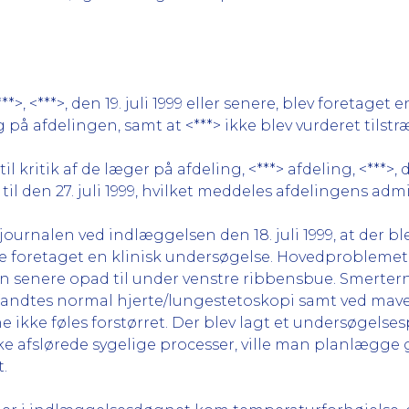
**>, <***>, den 19. juli 1999 eller senere, blev foretag
på afdelingen, samt at <***> ikke blev vurderet tilstr
kritik af de læger på afdeling, <***> afdeling, <***>, d
til den 27. juli 1999, hvilket meddeles afdelingens ad
ournalen ved indlæggelsen den 18. juli 1999, at der bl
de foretaget en klinisk undersøgelse. Hovedproblemet
 men senere opad til under venstre ribbensbue. Smerte
 fandtes normal hjerte/lungestetoskopi samt ved ma
 ikke føles forstørret. Der blev lagt et undersøgelses
ikke afslørede sygelige processer, ville man planlæg
.