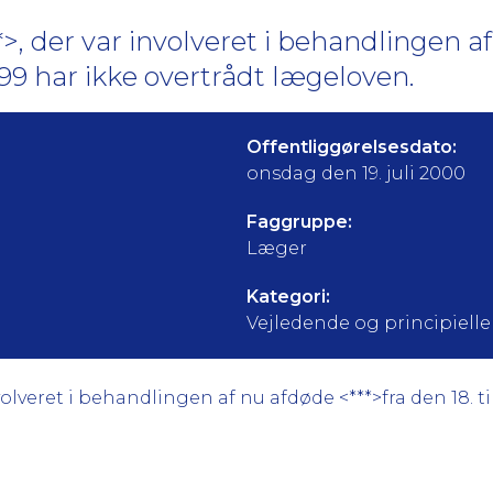
**>, der var involveret i behandlingen 
 1999 har ikke overtrådt lægeloven.
Offentliggørelsesdato:
onsdag den 19. juli 2000
Faggruppe:
Læger
Kategori:
Vejledende og principielle a
volveret i behandlingen af nu afdøde <***>fra den 18. til 