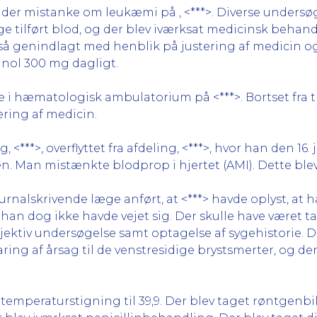
under mistanke om leukæmi på , <***>. Diverse undersø
ge tilført blod, og der blev iværksat medicinsk behand
 så genindlagt med henblik på justering af medicin o
inol 300 mg dagligt.
ange i hæmatologisk ambulatorium på <***>. Bortset fra 
ering af medicin.
g, <***>, overflyttet fra afdeling, <***>, hvor han den 16.
sen. Man mistænkte blodprop i hjertet (AMI). Dette ble
ournalskrivende læge anført, at <***> havde oplyst, at
 dog ikke havde vejet sig. Der skulle have været ta
jektiv undersøgelse samt optagelse af sygehistorie. De
ing af årsag til de venstresidige brystsmerter, og der
t temperaturstigning til 39,9. Der blev taget røntgenbi