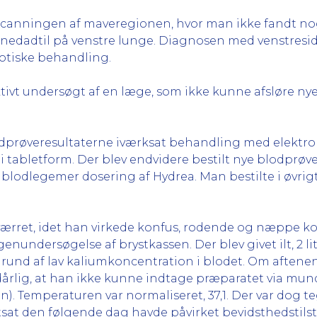
alydscanningen af maveregionen, hvor man ikke fandt n
on nedadtil på venstre lunge. Diagnosen med venstres
otiske behandling.
ektivt undersøgt af en læge, som ikke kunne afsløre nye
blodprøveresultaterne iværksat behandling med elektr
i tabletform. Der blev endvidere bestilt nye blodpr
 blodlegemer dosering af Hydrea. Man bestilte i øvrig
forværret, idet han virkede konfus, rodende og næppe k
undersøgelse af brystkassen. Der blev givet ilt, 2 lit
rund af lav kaliumkoncentration i blodet. Om aftenen d
 dårlig, at han ikke kunne indtage præparatet via mun
. Temperaturen var normaliseret, 37,1. Der var dog tegn
tsat den følgende dag havde påvirket bevidsthedstilst