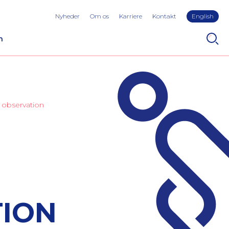
Nyheder
Om os
Karriere
Kontakt
English
n
 observation
TION