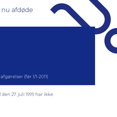
af nu afdøde
fgørelser (før 1/1-2011)
den 27. juli 1999 har ikke