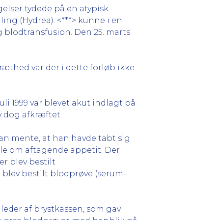
gelser tydede på en atypisk
ling (Hydrea). <***> kunne i en
g blodtransfusion. Den 25. marts
træthed var der i dette forløb ikke
 juli 1999 var blevet akut indlagt på
v dog afkræftet.
 han mente, at han havde tabt sig
le om aftagende appetit. Der
r blev bestilt
 blev bestilt blodprøve (serum-
lleder af brystkassen, som gav