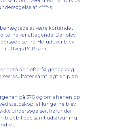
diverse blodprøver med henblik på
undersøgelse af <***>s
an benægtede at være kortåndet i
erterne var aftagende. Der blev
undersøgelserne. Herudover blev
 (luftvejs PCR samt
 der også den efterfølgende dag,
gelsesresultater samt lagt en plan
morgenen på 37,5 og om aftenen op
 Ved stetoskopi af lungerne blev
række undersøgelser, herunder
en, blodbillede samt udstrygning
ndret.