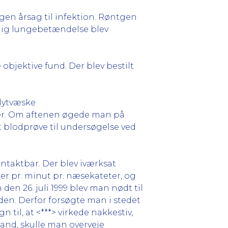
ogen årsag til infektion. Røntgen
idig lungebetændelse blev
 objektive fund. Der blev bestilt
olytvæske
øver. Om aftenen øgede man på
t blodprøve til undersøgelse ved
ontaktbar. Der blev iværksat
er pr. minut pr. næsekateter, og
en 26. juli 1999 blev man nødt til
den. Derfor forsøgte man i stedet
 til, at <***> virkede nakkestiv,
and, skulle man overveje