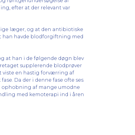
 og røntgenundersøgelse af
g, efter at der relevant var
ige læger, og at den antibiotiske
at han havde blodforgiftning med
og at han i de følgende døgn blev
foretaget supplerende blodprøver
 viste en hastig forværring af
ase. Da der i denne fase ofte ses
 for ophobning af mange umodne
ehandling med kemoterapi ind i åren