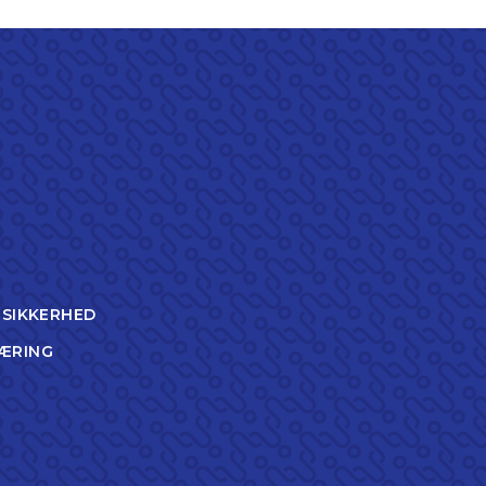
TSIKKERHED
ÆRING