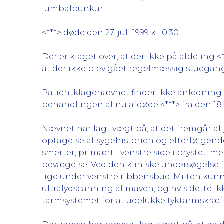
lumbalpunkur.
<***> døde den 27. juli 1999 kl. 0.30.
Der er klaget over, at der ikke på afdeling <*
at der ikke blev gået regelmæssig stuegang 
Patientklagenævnet finder ikke anledning til 
behandlingen af nu afdøde <***> fra den 18. 
Nævnet har lagt vægt på, at det fremgår af j
optagelse af sygehistorien og efterfølgen
smerter, primært i venstre side i brystet,
bevægelse. Ved den kliniske undersøgelse
lige under venstre ribbensbue. Milten kunne
ultralydscanning af maven, og hvis dette 
tarmsystemet for at udelukke tyktarmskræft