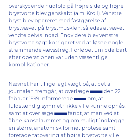
overskydende hudfold på højre side og højre
brystvorte blev genskabt (a.m. Kroll). Venstre
bryst blev opereret med fastgørelse af
brystvævet på brystmusklen, således at vævet
vendte delvis indad. Endvidere blev venstre
brystvorte søgt korrigeret ved at løsne nogle
strammende vævsstrøg. Forløbet umiddelbart
efter operationen var uden væsentlige
komplikationer.
Nævnet har tillige lagt vægt på, at det af
journalen fremgår, at overlæge
den 22.
februar 1999 informerede
om, at
fuldstændig symmetri ikke ville kunne opnås,
samt at overlæge
fandt, at man ved at
åbne kapselrummet og om muligt indlægge
en større, anatomisk formet protese samt
foretage tatovering af højre brystvorte ville