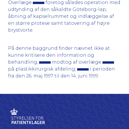
Overlæge
foretog således operation med
udtynding af den såkaldte Göteborg-lap,
åbning af kapselrummet og indlæggelse af
en større protese samt tatovering af højre
brystvorte.
På denne baggrund finder nævnet ikke at
kunne kritisere den information og
behandling,
modtog af overlæge
på plastikkirurgisk afdeling,
i perioden
fra den 26. maj 1997 til den 14. juni 1999.