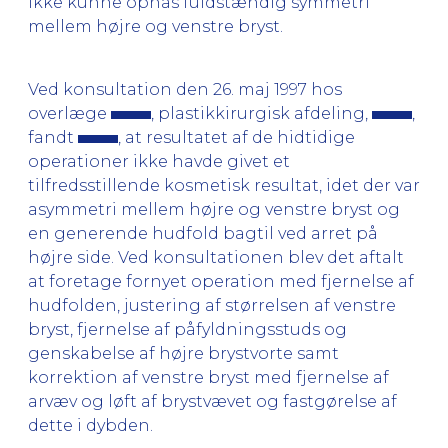
ikke kunne opnås fuldstændig symmetri
mellem højre og venstre bryst.
Ved konsultation den 26. maj 1997 hos
overlæge
, plastikkirurgisk afdeling,
,
fandt
, at resultatet af de hidtidige
operationer ikke havde givet et
tilfredsstillende kosmetisk resultat, idet der var
asymmetri mellem højre og venstre bryst og
en generende hudfold bagtil ved arret på
højre side. Ved konsultationen blev det aftalt
at foretage fornyet operation med fjernelse af
hudfolden, justering af størrelsen af venstre
bryst, fjernelse af påfyldningsstuds og
genskabelse af højre brystvorte samt
korrektion af venstre bryst med fjernelse af
arvæv og løft af brystvævet og fastgørelse af
dette i dybden.