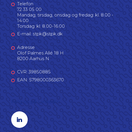
Telefon
72 33 05 00
Mandag, tirsdag, onsdag og fredag: kl. 8.00 -
14.00
Torsdag: kl. 8.00-16.00
E-mail: stpk@stpk.dk
Adresse
Olof Palmes Allé 18 H
8200 Aarhus N
CVR: 39850885
EAN: 5798000363670
Følg os på LinkedIn
Linkedin profil