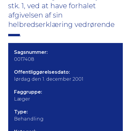
stk. 1, ved at have forhalet
afgivelsen af sin
helbredserklæring vedrørende
.
Sagsnummer:
0017408
Offentliggørelsesdato:
lørdag den 1. december 2001
Faggruppe:
Læger
Type:
Behandling