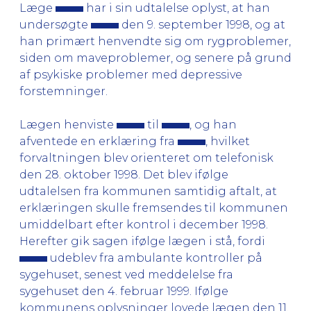
Læge
har i sin udtalelse oplyst, at han
undersøgte
den 9. september 1998, og at
han primært henvendte sig om rygproblemer,
siden om maveproblemer, og senere på grund
af psykiske problemer med depressive
forstemninger.
Lægen henviste
til
, og han
afventede en erklæring fra
, hvilket
forvaltningen blev orienteret om telefonisk
den 28. oktober 1998. Det blev ifølge
udtalelsen fra kommunen samtidig aftalt, at
erklæringen skulle fremsendes til kommunen
umiddelbart efter kontrol i december 1998.
Herefter gik sagen ifølge lægen i stå, fordi
udeblev fra ambulante kontroller på
sygehuset, senest ved meddelelse fra
sygehuset den 4. februar 1999. Ifølge
kommunens oplysninger lovede lægen den 11.