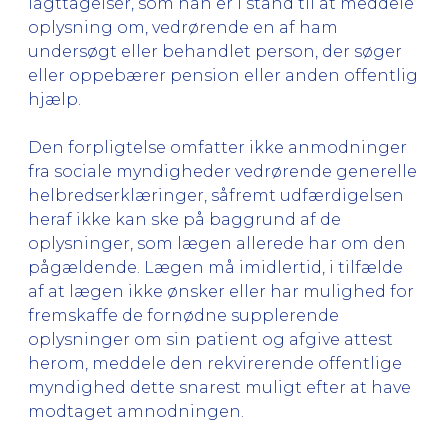
iagttagelser, som han er i stand til at meddele
oplysning om, vedrørende en af ham
undersøgt eller behandlet person, der søger
eller oppebærer pension eller anden offentlig
hjælp.
Den forpligtelse omfatter ikke anmodninger
fra sociale myndigheder vedrørende generelle
helbredserklæringer, såfremt udfærdigelsen
heraf ikke kan ske på baggrund af de
oplysninger, som lægen allerede har om den
pågældende. Lægen må imidlertid, i tilfælde
af at lægen ikke ønsker eller har mulighed for
fremskaffe de fornødne supplerende
oplysninger om sin patient og afgive attest
herom, meddele den rekvirerende offentlige
myndighed dette snarest muligt efter at have
modtaget amnodningen.