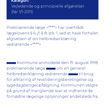
Kategori:
Vejledende og principielle afgørelser
(før 1/1-2011)
Praktiserende læge <****> har overtrådt
lægelovens § 6, jf. § 8, stk. 1, ved at have forhalet
afgivelsen af sin helbredserklæring
vedrørende <****>.
Kommune anmodede den 19. august 1998
praktiserende læge
om en generel
helbredserklæring vedrørende
til brug
for afklaring af revalideringsberettigelse og
sygedagpengeopfølgning. Kommunen valgte
på grund af manglende svar at indhente de
fornødne lægelige oplysninger andetsteds fra.