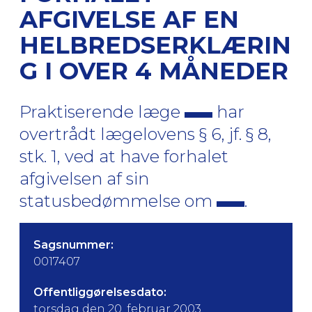
AFGIVELSE AF EN
HELBREDSERKLÆRIN
G I OVER 4 MÅNEDER
Praktiserende læge
har
overtrådt lægelovens § 6, jf. § 8,
stk. 1, ved at have forhalet
afgivelsen af sin
statusbedømmelse om
.
Sagsnummer:
0017407
Offentliggørelsesdato:
torsdag den 20. februar 2003