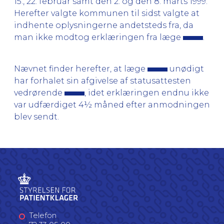
15., 22. februar samt den 2. og den 8. marts 1999.
Herefter valgte kommunen til sidst valgte at
indhente oplysningerne andetsteds fra, da
man ikke modtog erklæringen fra læge
.
Nævnet finder herefter, at læge
unødigt
har forhalet sin afgivelse af statusattesten
vedrørende
, idet erklæringen endnu ikke
var udfærdiget 4½ måned efter anmodningen
blev sendt.
Telefon