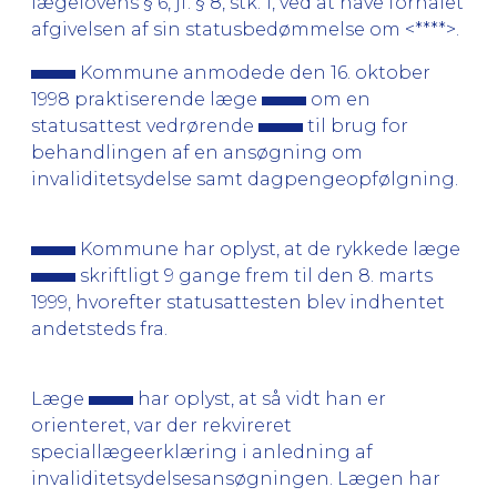
lægelovens § 6, jf. § 8, stk. 1, ved at have forhalet
afgivelsen af sin statusbedømmelse om <****>.
Kommune anmodede den 16. oktober
1998 praktiserende læge
om en
statusattest vedrørende
til brug for
behandlingen af en ansøgning om
invaliditetsydelse samt dagpengeopfølgning.
Kommune har oplyst, at de rykkede læge
skriftligt 9 gange frem til den 8. marts
1999, hvorefter statusattesten blev indhentet
andetsteds fra.
Læge
har oplyst, at så vidt han er
orienteret, var der rekvireret
speciallægeerklæring i anledning af
invaliditetsydelsesansøgningen. Lægen har