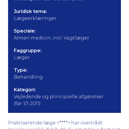
Juridisk tema:
Lægeerklæringer
Speciale:
Almen medicin, incl. Vagtlæger
Faggruppe:
Læger
Type:
Behandling
Kategori:
Vejledende og principielle afgørelser
(før 1/1-2011)
Praktiserende læge <****> har overtrådt