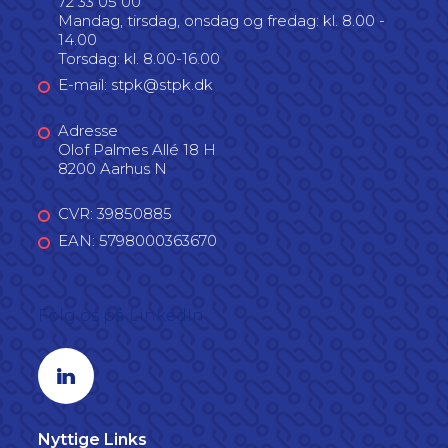
72 33 05 00
Mandag, tirsdag, onsdag og fredag: kl. 8.00 -
14.00
Torsdag: kl. 8.00-16.00
E-mail: stpk@stpk.dk
Adresse
Olof Palmes Allé 18 H
8200 Aarhus N
CVR: 39850885
EAN: 5798000363670
Følg os på LinkedIn
Linkedin profil
Nyttige Links