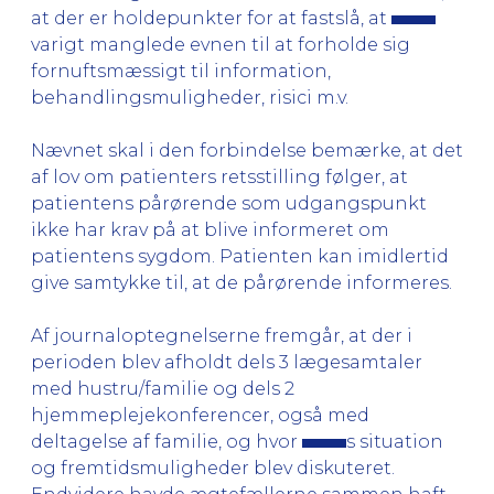
at der er holdepunkter for at fastslå, at
varigt manglede evnen til at forholde sig
fornuftsmæssigt til information,
behandlingsmuligheder, risici m.v.
Nævnet skal i den forbindelse bemærke, at det
af lov om patienters retsstilling følger, at
patientens pårørende som udgangspunkt
ikke har krav på at blive informeret om
patientens sygdom. Patienten kan imidlertid
give samtykke til, at de pårørende informeres.
Af journaloptegnelserne fremgår, at der i
perioden blev afholdt dels 3 lægesamtaler
med hustru/familie og dels 2
hjemmeplejekonferencer, også med
deltagelse af familie, og hvor
s situation
og fremtidsmuligheder blev diskuteret.