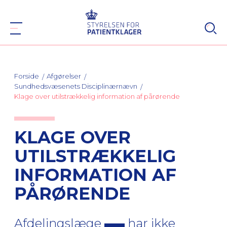
Forside
Afgørelser
Sundhedsvæsenets Disciplinærnævn
Klage over utilstrækkelig information af pårørende
KLAGE OVER
UTILSTRÆKKELIG
INFORMATION AF
PÅRØRENDE
Afdelingslæge
har ikke