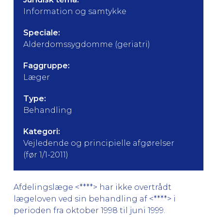
Information og samtykke
Speciale:
Alderdomssygdomme (geriatri)
Faggruppe:
Læger
Type:
Behandling
Kategori:
Vejledende og principielle afgørelser
(før 1/1-2011)
Afdelingslæge <****> har ikke overtrådt
lægeloven ved sin behandling af <****> i
perioden fra oktober 1998 til juni 1999.