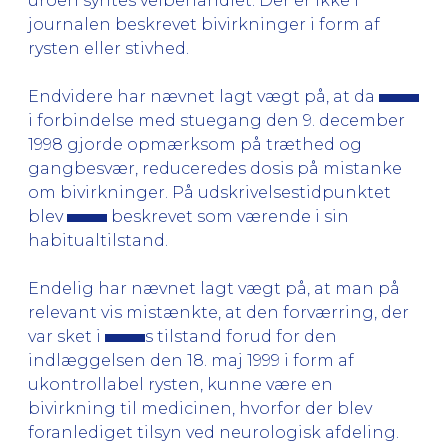
uroen syntes velbehandlet. Der er ikke i
journalen beskrevet bivirkninger i form af
rysten eller stivhed.
Endvidere har nævnet lagt vægt på, at da
i forbindelse med stuegang den 9. december
1998 gjorde opmærksom på træthed og
gangbesvær, reduceredes dosis på mistanke
om bivirkninger. På udskrivelsestidpunktet
blev
beskrevet som værende i sin
habitualtilstand.
Endelig har nævnet lagt vægt på, at man på
relevant vis mistænkte, at den forværring, der
var sket i
s tilstand forud for den
indlæggelsen den 18. maj 1999 i form af
ukontrollabel rysten, kunne være en
bivirkning til medicinen, hvorfor der blev
foranlediget tilsyn ved neurologisk afdeling.