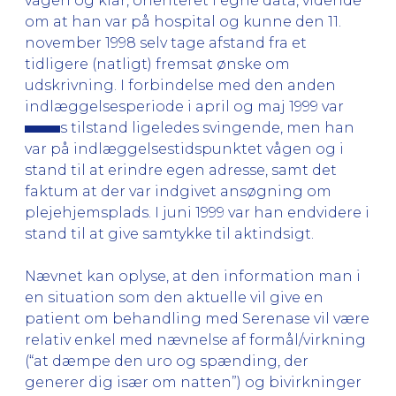
vågen og klar, orienteret i egne data, vidende
om at han var på hospital og kunne den 11.
november 1998 selv tage afstand fra et
tidligere (natligt) fremsat ønske om
udskrivning. I forbindelse med den anden
indlæggelsesperiode i april og maj 1999 var
s tilstand ligeledes svingende, men han
var på indlæggelsestidspunktet vågen og i
stand til at erindre egen adresse, samt det
faktum at der var indgivet ansøgning om
plejehjemsplads. I juni 1999 var han endvidere i
stand til at give samtykke til aktindsigt.
Nævnet kan oplyse, at den information man i
en situation som den aktuelle vil give en
patient om behandling med Serenase vil være
relativ enkel med nævnelse af formål/virkning
(“at dæmpe den uro og spænding, der
generer dig især om natten”) og bivirkninger