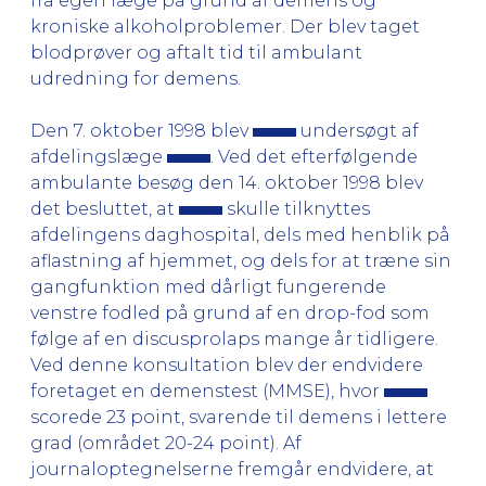
fra egen læge på grund af demens og
kroniske alkoholproblemer. Der blev taget
blodprøver og aftalt tid til ambulant
udredning for demens.
Den 7. oktober 1998 blev
undersøgt af
afdelingslæge
. Ved det efterfølgende
ambulante besøg den 14. oktober 1998 blev
det besluttet, at
skulle tilknyttes
afdelingens daghospital, dels med henblik på
aflastning af hjemmet, og dels for at træne sin
gangfunktion med dårligt fungerende
venstre fodled på grund af en drop-fod som
følge af en discusprolaps mange år tidligere.
Ved denne konsultation blev der endvidere
foretaget en demenstest (MMSE), hvor
scorede 23 point, svarende til demens i lettere
grad (området 20-24 point). Af
journaloptegnelserne fremgår endvidere, at