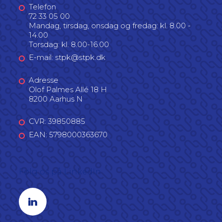
Telefon
72 33 05 00
Mandag, tirsdag, onsdag og fredag: kl. 8.00 -
14.00
Torsdag: kl. 8.00-16.00
E-mail: stpk@stpk.dk
Adresse
Olof Palmes Allé 18 H
8200 Aarhus N
CVR: 39850885
EAN: 5798000363670
Følg os på LinkedIn
Linkedin profil