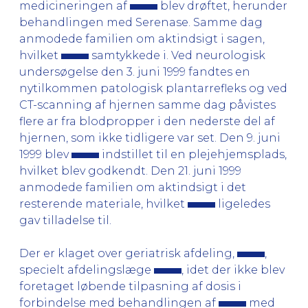
medicineringen af
blev drøftet, herunder
behandlingen med Serenase. Samme dag
anmodede familien om aktindsigt i sagen,
hvilket
samtykkede i. Ved neurologisk
undersøgelse den 3. juni 1999 fandtes en
nytilkommen patologisk plantarrefleks og ved
CT-scanning af hjernen samme dag påvistes
flere ar fra blodpropper i den nederste del af
hjernen, som ikke tidligere var set. Den 9. juni
1999 blev
indstillet til en plejehjemsplads,
hvilket blev godkendt. Den 21. juni 1999
anmodede familien om aktindsigt i det
resterende materiale, hvilket
ligeledes
gav tilladelse til.
Der er klaget over geriatrisk afdeling,
,
specielt afdelingslæge
, idet der ikke blev
foretaget løbende tilpasning af dosis i
forbindelse med behandlingen af
med