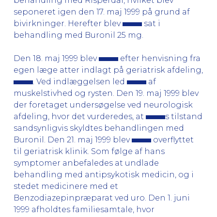
behandling med Risperdal, hvilket blev
seponeret igen den 17. maj 1999 på grund af
bivirkninger. Herefter blev
sat i
behandling med Buronil 25 mg.
Den 18. maj 1999 blev
efter henvisning fra
egen læge atter indlagt på geriatrisk afdeling,
. Ved indlæggelsen led
af
muskelstivhed og rysten. Den 19. maj 1999 blev
der foretaget undersøgelse ved neurologisk
afdeling, hvor det vurderedes, at
s tilstand
sandsynligvis skyldtes behandlingen med
Buronil. Den 21. maj 1999 blev
overflyttet
til geriatrisk klinik. Som følge af hans
symptomer anbefaledes at undlade
behandling med antipsykotisk medicin, og i
stedet medicinere med et
Benzodiazepinpræparat ved uro. Den 1. juni
1999 afholdtes familiesamtale, hvor