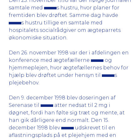
Den 23. november 1998 var der ifølge journalen
samtale med
s hustru, hvor planer for
fremtiden blev drøftet. Samme dag havde
s hustru tillige en samtale med
hospitalets socialrådgiver om ægteparrets
økonomiske situation.
Den 26. november 1998 var der i afdelingen en
konference med ægtefællerne
og
hjemmeplejen, hvor ægtefællernes behov for
hjælp blev drøftet under hensyn til
s
plejebehov.
Den 9. december 1998 blev doseringen af
Serenase til
atter nedsat til 2 mg i
døgnet, fordi han følte sig træt og mente, at
han gik dårligere end normalt. Den 15.
december 1998 blev
udskrevet til en
aflastningsplads på et plejehjem med en