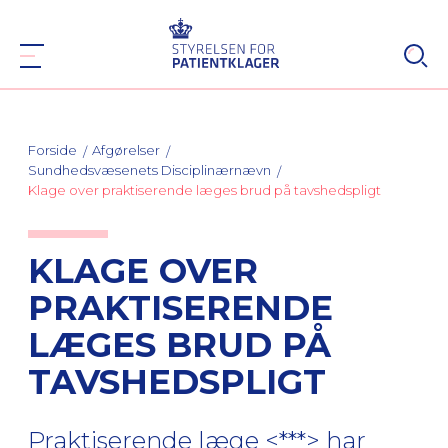
Forside
Afgørelser
Sundhedsvæsenets Disciplinærnævn
Klage over praktiserende læges brud på tavshedspligt
KLAGE OVER
PRAKTISERENDE
LÆGES BRUD PÅ
TAVSHEDSPLIGT
Praktiserende læge <***> har