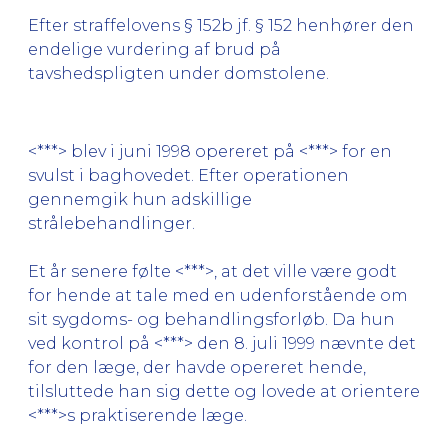
Efter straffelovens § 152b jf. § 152 henhører den
endelige vurdering af brud på
tavshedspligten under domstolene.
<***> blev i juni 1998 opereret på <***> for en
svulst i baghovedet. Efter operationen
gennemgik hun adskillige
strålebehandlinger.
Et år senere følte <***>, at det ville være godt
for hende at tale med en udenforstående om
sit sygdoms- og behandlingsforløb. Da hun
ved kontrol på <***> den 8. juli 1999 nævnte det
for den læge, der havde opereret hende,
tilsluttede han sig dette og lovede at orientere
<***>s praktiserende læge.