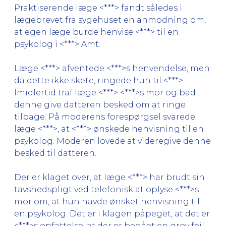
Praktiserende læge <***> fandt således i
lægebrevet fra sygehuset en anmodning om,
at egen læge burde henvise <***> til en
psykolog i <***> Amt.
Læge <***> afventede <***>s henvendelse, men
da dette ikke skete, ringede hun til <***>.
Imidlertid traf læge <***> <***>s mor og bad
denne give datteren besked om at ringe
tilbage. På moderens forespørgsel svarede
læge <***>, at <***> ønskede henvisning til en
psykolog. Moderen lovede at videregive denne
besked til datteren.
Der er klaget over, at læge <***> har brudt sin
tavshedspligt ved telefonisk at oplyse <***>s
mor om, at hun havde ønsket henvisning til
en psykolog. Det er i klagen påpeget, at det er
<***>s opfattelse, at der er begået en grov fejl