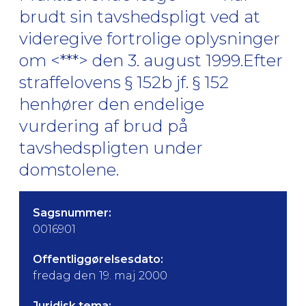
brudt sin tavshedspligt ved at
videregive fortrolige oplysninger
om <***> den 3. august 1999.Efter
straffelovens § 152b jf. § 152
henhører den endelige
vurdering af brud på
tavshedspligten under
domstolene.
Sagsnummer:
0016901
Offentliggørelsesdato:
fredag den 19. maj 2000
Juridisk tema: