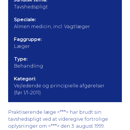
Tavshedspligt
Speciale:
Almen medicin, incl. Vagtlæger
Faggruppe:
Læger
Type:
Behandling
Kategori:
Vejledende og principielle afgørelser
(før 1/1-2011)
Praktiserende læge <***> har brudt sin
tavshedspligt ved at videregive fortrolige
oplysninger om <***> den 3. august 1999.