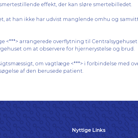
mertestillende effekt, der kan sløre smertebilledet.
net, at han ikke har udvist manglende omhu og samvit
 <***> arrangerede overflytning til Centralsygehuset 
gehuset om at observere for hjernerystelse og brud.
igtsmæssigt, om vagtlæge <***> i forbindelse med ove
øgelse af den berusede patient.
Nyttige Links