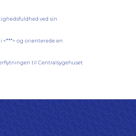
tighedsfuldhed ved sin
i <***> og orienterede en
rflytningen til Centralsygehuset