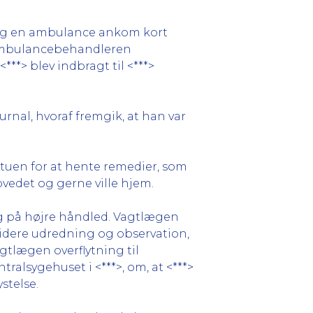
t, og en ambulance ankom kort
. Ambulancebehandleren
***> blev indbragt til <***>
nal, hvoraf fremgik, at han var
estuen for at hente remedier, som
ovedet og gerne ville hjem.
og på højre håndled. Vagtlægen
videre udredning og observation,
gtlægen overflytning til
ralsygehuset i <***>, om, at <***>
stelse.