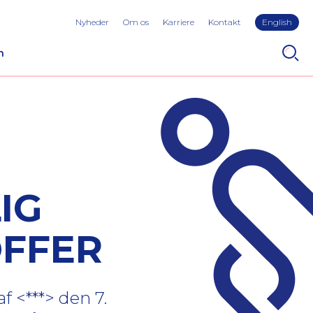
Nyheder
Om os
Karriere
Kontakt
English
n
IG
OFFER
 <***> den 7.