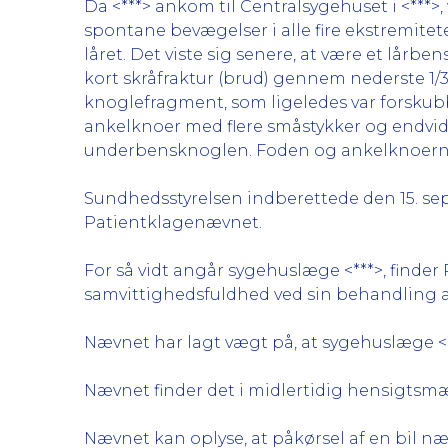
Da <***> ankom til Centralsygehuset i <***>
spontane bevægelser i alle fire ekstremite
låret. Det viste sig senere, at være et lå
kort skråfraktur (brud) gennem nederste 1
knoglefragment, som ligeledes var forsku
ankelknoer med flere småstykker og endvid
underbensknoglen. Foden og ankelknoerne 
Sundhedsstyrelsen indberettede den 15. sep
Patientklagenævnet.
For så vidt angår sygehuslæge <***>, find
samvittighedsfuldhed ved sin behandling af
Nævnet har lagt vægt på, at sygehuslæge <*
Nævnet finder det i midlertidig hensigtsmæs
Nævnet kan oplyse, at påkørsel af en bil næs