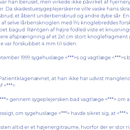
, var han beruset, men virkede ikke påvirket af hjerne
ter. Da skadestuesygeplejerskerne ville vaske hans sk
rbensbrud, et åbent underbensbrud og andre dybe sår. 
/3 af selve lårbensknoglen med 1½ knoglebreddes for
bbet bagud. Røntgen af højre fodled viste et knusn
ere afsprængning af et 2x1 cm stort knoglefragment p
var forskubbet 4 mm til siden.
tember 1999 sygehuslæge <***>s og vagtlæge <***>s be
er Patientklagenævnet, at han ikke har udvist mangle
 <***>.
**> gennem sygeplejersken bad vagtlæge <***> om at t
sigt, om sygehuslæge <***> havde sikret sig, at <***>
ten altid er et højenergitraume, hvorfor der er stor r