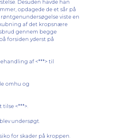
rystelse. Desuden havde han
rammer, opdagede de et sår på
En røntgenundersøgelse viste en
skubning af det kropsnære
ingsbrud gennem begge
å forsiden yderst på
handling af <***> til
nde omhu og
ilse <***>.
 blev undersøgt.
isiko for skader på kroppen.