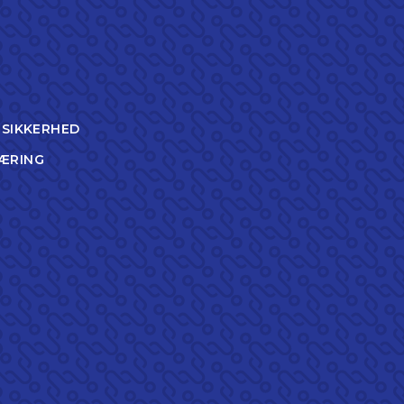
TSIKKERHED
ÆRING