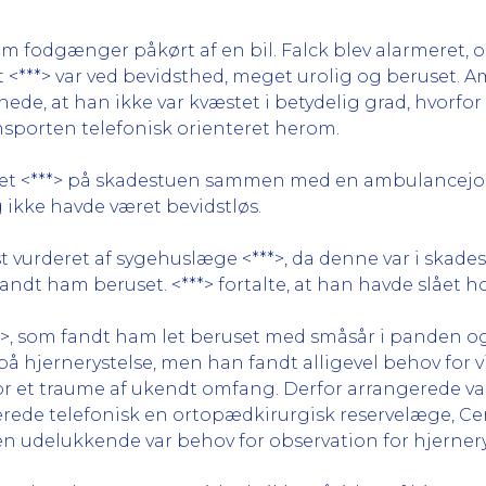
 19 som fodgænger påkørt af en bil. Falck blev alarmere
 <***> var ved bevidsthed, meget urolig og beruset
de, at han ikke var kvæstet i betydelig grad, hvorfor <
nsporten telefonisk orienteret herom.
let <***> på skadestuen sammen med en ambulancejour
 ikke havde været bevidstløs.
rst vurderet af sygehuslæge <***>, da denne var i skad
andt ham beruset. <***> fortalte, at han havde slået h
***>, som fandt ham let beruset med småsår i panden 
på hjernerystelse, men han fandt alligevel behov for 
for et traume af ukendt omfang. Derfor arrangerede va
rede telefonisk en ortopædkirurgisk reservelæge, Cent
sen udelukkende var behov for observation for hjernery