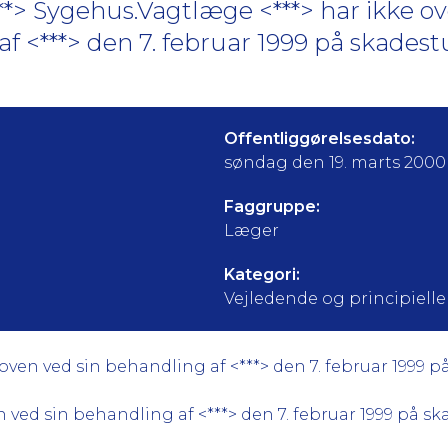
**> Sygehus.Vagtlæge <***> har ikke ov
f <***> den 7. februar 1999 på skadestu
Offentliggørelsesdato:
søndag den 19. marts 2000
Faggruppe:
Læger
Kategori:
Vejledende og principielle a
ven ved sin behandling af <***> den 7. februar 1999 p
 ved sin behandling af <***> den 7. februar 1999 på sk