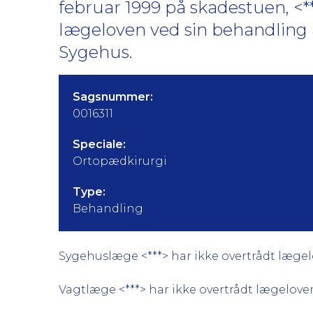
februar 1999 på skadestuen, <*
lægeloven ved sin behandling a
Sygehus.
Sagsnummer:
0016311
Speciale:
Ortopædkirurgi
Type:
Behandling
Sygehuslæge <***> har ikke overtrådt lægelo
Vagtlæge <***> har ikke overtrådt lægeloven