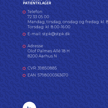
Telefon
72 33 05 00
Mandag, tirsdag, onsdag og fredag: kl. 8
Torsdag: kl. 8.00-16.00
E-mail: stpk@stpk.dk
Adresse
Olof Palmes Allé 18 H
8200 Aarhus N
CVR: 39850885
EAN: 5798000363670
Følg os på LinkedIn
Linkedin profil