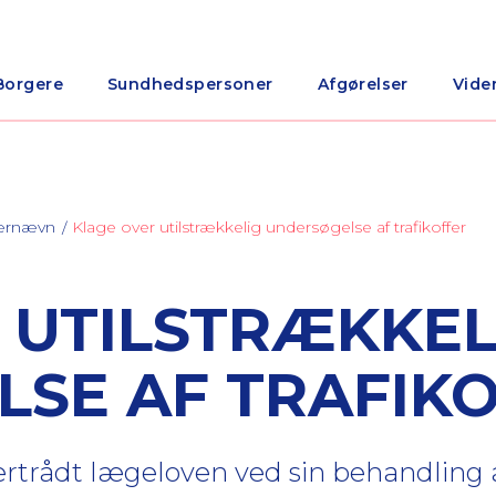
Borgere
Sundhedspersoner
Afgørelser
Vide
nærnævn
Klage over utilstrækkelig undersøgelse af trafikoffer
 UTILSTRÆKKEL
SE AF TRAFIK
rtrådt lægeloven ved sin behandling af