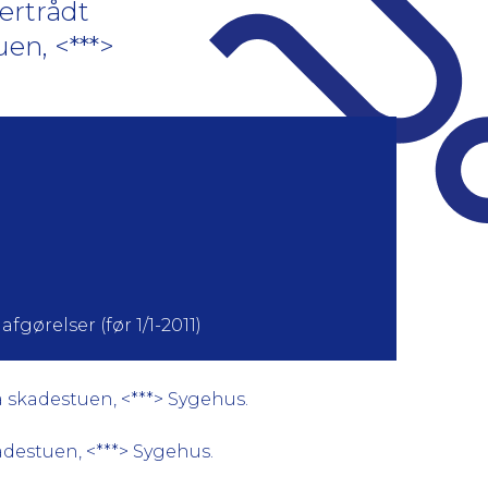
ertrådt
en, <***>
fgørelser (før 1/1-2011)
å skadestuen, <***> Sygehus.
adestuen, <***> Sygehus.