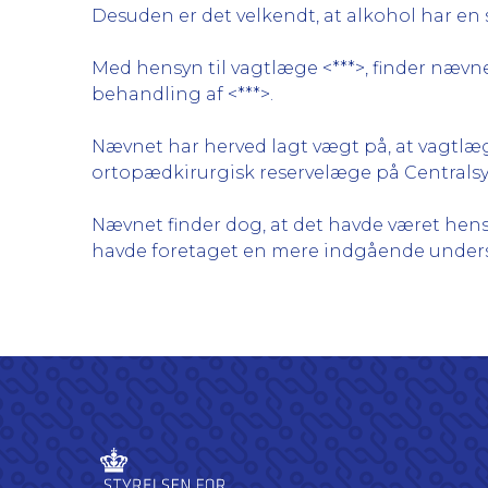
Desuden er det velkendt, at alkohol har en s
Med hensyn til vagtlæge <***>, finder næv
behandling af <***>.
Nævnet har herved lagt vægt på, at vagtlæge
ortopædkirurgisk reservelæge på Centralsy
Nævnet finder dog, at det havde været hens
havde foretaget en mere indgående unders