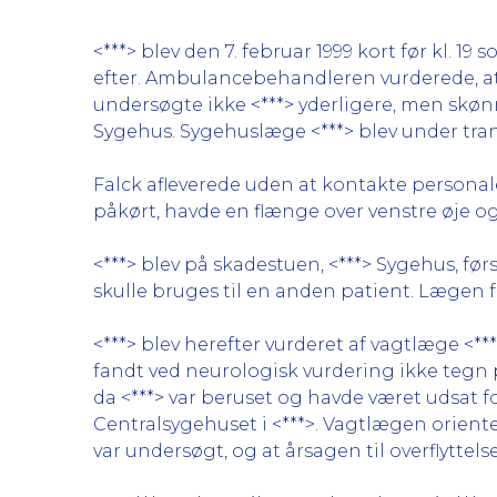
<***> blev den 7. februar 1999 kort før kl.
efter. Ambulancebehandleren vurderede, at
undersøgte ikke <***> yderligere, men skønne
Sygehus. Sygehuslæge <***> blev under tra
Falck afleverede uden at kontakte persona
påkørt, havde en flænge over venstre øje og
<***> blev på skadestuen, <***> Sygehus, fø
skulle bruges til en anden patient. Lægen f
<***> blev herefter vurderet af vagtlæge <
fandt ved neurologisk vurdering ikke tegn 
da <***> var beruset og havde været udsat 
Centralsygehuset i <***>. Vagtlægen oriente
var undersøgt, og at årsagen til overflyttel