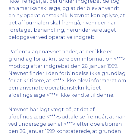
ikke fremgår, at der under indgrebet deltog
en amerikansk læge, og at der blev anvendt
en ny operationsteknik. Nævnet kan oplyse, at
det af journalen skal fremgå, hvem der har
foretaget behandling, herunder varetaget
delopgaver ved operative indgreb.
Patientklagenævnet finder, at der ikke er
grundlag for at kritisere den information <***>
modtog efter indgrebet den 26. januar 1999.
Nævnet finder i den forbindelse ikke grundlag
for at kritisere, at <***> ikke blev informeret om
den anvendte operationsteknik, idet
afdelingslæge <***> ikke kendte til denne.
Nævnet har lagt vægt på, at det af
afdelingslæge <***>s udtalelse fremgår, at han
ved undersøgelsen af <***> efter operationen
den 26. januar 1999 konstaterede, at grunden