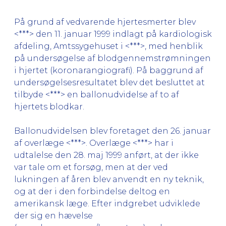
På grund af vedvarende hjertesmerter blev
<***> den 11. januar 1999 indlagt på kardiologisk
afdeling, Amtssygehuset i <***>, med henblik
på undersøgelse af blodgennemstrømningen
i hjertet (koronarangiografi). På baggrund af
undersøgelsesresultatet blev det besluttet at
tilbyde <***> en ballonudvidelse af to af
hjertets blodkar.
Ballonudvidelsen blev foretaget den 26. januar
af overlæge <***>. Overlæge <***> har i
udtalelse den 28. maj 1999 anført, at der ikke
var tale om et forsøg, men at der ved
lukningen af åren blev anvendt en ny teknik,
og at der i den forbindelse deltog en
amerikansk læge. Efter indgrebet udviklede
der sig en hævelse