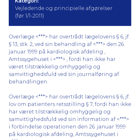
Kategori:
Vejledende og principielle afgørelser
(før 1/1-2011)
Overlæge <***> har overtrådt lægelovens § 6, jf.
§ 13, stk. 2, ved sin behandling af <***> den 26.
januar 1999 på kardiologisk afdeling ,
Amtssygehuset i <***> , fordi han ikke har
været tilstrækkelig omhyggelig og
samvittighedsfuld ved sin journalføring af
behandlingen.
Overlæge <***> har overtrådt lægelovens § 6, jf.
lov om patienters retsstilling § 7, fordi han ikke
har været tilstrækkelig omhyggelig og
samvittighedsfuld ved sin information af <***>
i forbindelse operationen den 26. januar 1999
på kardiologisk afdeling, Amtssygehuset i