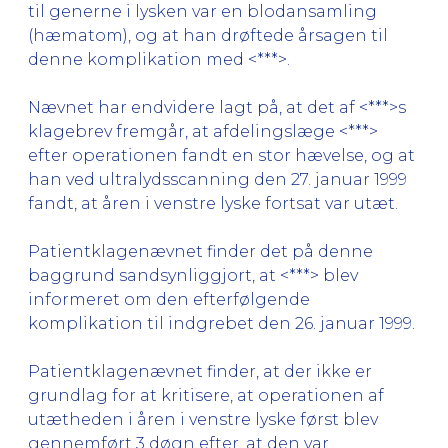
til generne i lysken var en blodansamling
(hæmatom), og at han drøftede årsagen til
denne komplikation med <***>.
Nævnet har endvidere lagt på, at det af <***>s
klagebrev fremgår, at afdelingslæge <***>
efter operationen fandt en stor hævelse, og at
han ved ultralydsscanning den 27. januar 1999
fandt, at åren i venstre lyske fortsat var utæt.
Patientklagenævnet finder det på denne
baggrund sandsynliggjort, at <***> blev
informeret om den efterfølgende
komplikation til indgrebet den 26. januar 1999.
Patientklagenævnet finder, at der ikke er
grundlag for at kritisere, at operationen af
utætheden i åren i venstre lyske først blev
gennemført 3 døgn efter, at den var