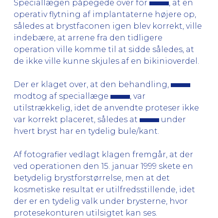
Speciallægen påpegede over for
, at en
operativ flytning af implantaterne højere op,
således at brystfaconen igen blev korrekt, ville
indebære, at arrene fra den tidligere
operation ville komme til at sidde således, at
de ikke ville kunne skjules af en bikinioverdel.
Der er klaget over, at den behandling,
modtog af speciallæge
, var
utilstrækkelig, idet de anvendte proteser ikke
var korrekt placeret, således at
under
hvert bryst har en tydelig bule/kant.
Af fotografier vedlagt klagen fremgår, at der
ved operationen den 15. januar 1999 skete en
betydelig brystforstørrelse, men at det
kosmetiske resultat er utilfredsstillende, idet
der er en tydelig valk under brysterne, hvor
protesekonturen utilsigtet kan ses.