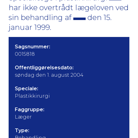
har ikke overtrådt lægeloven ved
sin behandling af
den 15.
januar 1999.
Sagsnummer:
0015818
Offentliggørelsesdato:
søndag den 1. august 2004
Speciale:
Plastikkirurgi
Faggruppe:
Læger
Type:
Behandling