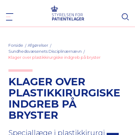
Forside
Afgørelser
Sundhedsvæsenets Disciplinærnævn
Klager over plastikkirurgiske indgreb på bryster
KLAGER OVER
PLASTIKKIRURGISKE
INDGREB PÅ
BRYSTER
Speciallæge i plastikkirurgi