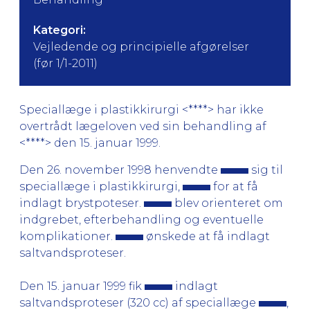
Kategori:
Vejledende og principielle afgørelser
(før 1/1-2011)
Speciallæge i plastikkirurgi <****> har ikke
overtrådt lægeloven ved sin behandling af
<****> den 15. januar 1999.
Den 26. november 1998 henvendte
sig til
speciallæge i plastikkirurgi,
for at få
indlagt brystpoteser.
blev orienteret om
indgrebet, efterbehandling og eventuelle
komplikationer.
ønskede at få indlagt
saltvandsproteser.
Den 15. januar 1999 fik
indlagt
saltvandsproteser (320 cc) af speciallæge
,