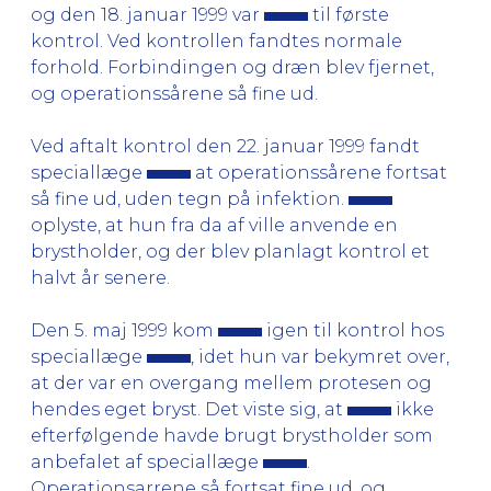
og den 18. januar 1999 var
til første
kontrol. Ved kontrollen fandtes normale
forhold. Forbindingen og dræn blev fjernet,
og operationssårene så fine ud.
Ved aftalt kontrol den 22. januar 1999 fandt
speciallæge
at operationssårene fortsat
så fine ud, uden tegn på infektion.
oplyste, at hun fra da af ville anvende en
brystholder, og der blev planlagt kontrol et
halvt år senere.
Den 5. maj 1999 kom
igen til kontrol hos
speciallæge
, idet hun var bekymret over,
at der var en overgang mellem protesen og
hendes eget bryst. Det viste sig, at
ikke
efterfølgende havde brugt brystholder som
anbefalet af speciallæge
.
Operationsarrene så fortsat fine ud, og