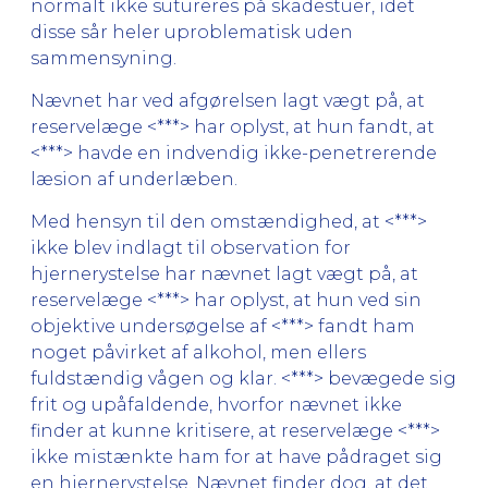
normalt ikke sutureres på skadestuer, idet
disse sår heler uproblematisk uden
sammensyning.
Nævnet har ved afgørelsen lagt vægt på, at
reservelæge <***> har oplyst, at hun fandt, at
<***> havde en indvendig ikke-penetrerende
læsion af underlæben.
Med hensyn til den omstændighed, at <***>
ikke blev indlagt til observation for
hjernerystelse har nævnet lagt vægt på, at
reservelæge <***> har oplyst, at hun ved sin
objektive undersøgelse af <***> fandt ham
noget påvirket af alkohol, men ellers
fuldstændig vågen og klar. <***> bevægede sig
frit og upåfaldende, hvorfor nævnet ikke
finder at kunne kritisere, at reservelæge <***>
ikke mistænkte ham for at have pådraget sig
en hjernerystelse. Nævnet finder dog, at det