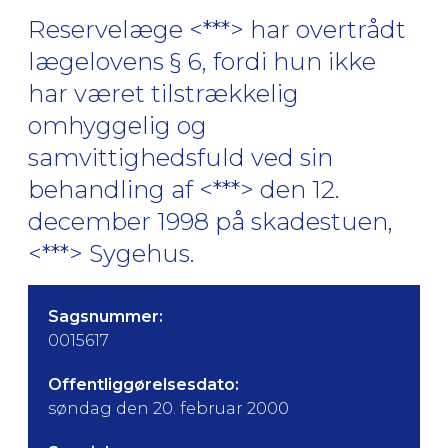
Reservelæge <***> har overtrådt
lægelovens § 6, fordi hun ikke
har været tilstrækkelig
omhyggelig og
samvittighedsfuld ved sin
behandling af <***> den 12.
december 1998 på skadestuen,
<***> Sygehus.
Sagsnummer:
0015617
Offentliggørelsesdato:
søndag den 20. februar 2000