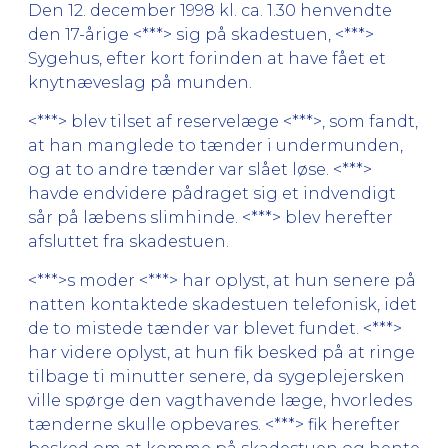
Den 12. december 1998 kl. ca. 1.30 henvendte
den 17-årige <***> sig på skadestuen, <***>
Sygehus, efter kort forinden at have fået et
knytnæveslag på munden.
<***> blev tilset af reservelæge <***>, som fandt,
at han manglede to tænder i undermunden,
og at to andre tænder var slået løse. <***>
havde endvidere pådraget sig et indvendigt
sår på læbens slimhinde. <***> blev herefter
afsluttet fra skadestuen.
<***>s moder <***> har oplyst, at hun senere på
natten kontaktede skadestuen telefonisk, idet
de to mistede tænder var blevet fundet. <***>
har videre oplyst, at hun fik besked på at ringe
tilbage ti minutter senere, da sygeplejersken
ville spørge den vagthavende læge, hvorledes
tænderne skulle opbevares. <***> fik herefter