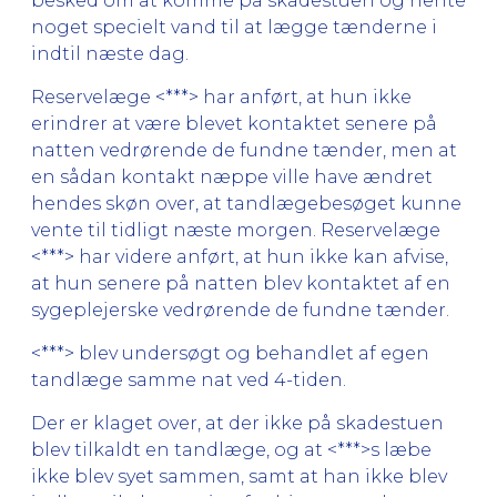
besked om at komme på skadestuen og hente
noget specielt vand til at lægge tænderne i
indtil næste dag.
Reservelæge <***> har anført, at hun ikke
erindrer at være blevet kontaktet senere på
natten vedrørende de fundne tænder, men at
en sådan kontakt næppe ville have ændret
hendes skøn over, at tandlægebesøget kunne
vente til tidligt næste morgen. Reservelæge
<***> har videre anført, at hun ikke kan afvise,
at hun senere på natten blev kontaktet af en
sygeplejerske vedrørende de fundne tænder.
<***> blev undersøgt og behandlet af egen
tandlæge samme nat ved 4-tiden.
Der er klaget over, at der ikke på skadestuen
blev tilkaldt en tandlæge, og at <***>s læbe
ikke blev syet sammen, samt at han ikke blev