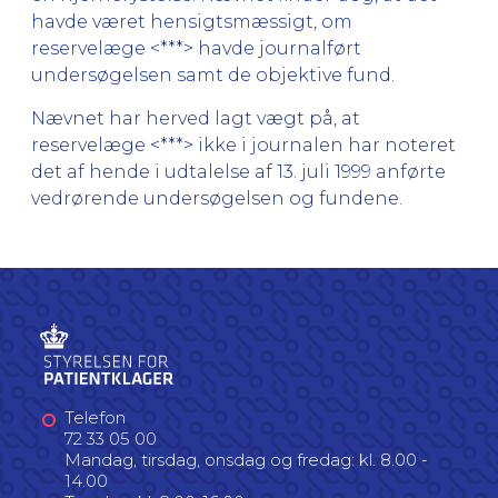
havde været hensigtsmæssigt, om
reservelæge <***> havde journalført
undersøgelsen samt de objektive fund.
Nævnet har herved lagt vægt på, at
reservelæge <***> ikke i journalen har noteret
det af hende i udtalelse af 13. juli 1999 anførte
vedrørende undersøgelsen og fundene.
Telefon
72 33 05 00
Mandag, tirsdag, onsdag og fredag: kl. 8.00 -
14.00