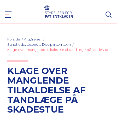
Forside
Afgørelser
Sundhedsvæsenets Disciplinærnævn
Klage over manglende tilkaldelse af tandlæge på skadestue
KLAGE OVER
MANGLENDE
TILKALDELSE AF
TANDLÆGE PÅ
SKADESTUE