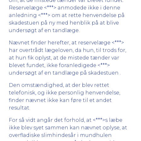
om, at de mistede tænder var blevet fundet.
Reservelæge <***> anmodede ikke i denne
anledning <***> om at rette henvendelse på
skadestuen på ny med henblik på at blive
undersøgt af en tandlæge.
Nævnet finder herefter, at reservelæge <***>
har overtrådt lægeloven, da hun, til trods for,
at hun fik oplyst, at de mistede tænder var
blevet fundet, ikke foranledigede <***>
undersøgt af en tandlæge på skadestuen .
Den omstændighed, at der blev rettet
telefonisk, og ikke personlig henvendelse,
finder nævnet ikke kan føre til et andet
resultat.
For så vidt angår det forhold, at <***>s læbe
ikke blev syet sammen kan nævnet oplyse, at
overfladiske slimhindesår i mundhulen