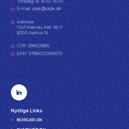
Torsdag: kl. 8.00-16.00
E-mail: stpk@stpk.dk
Adresse
Olof Palmes Allé 18 H
8200 Aarhus N
CVR: 39850885
EAN: 5798000363670
Følg os på LinkedIn
Linkedin profil
Nyttige Links
BORGER.DK