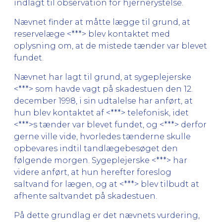
indlagt til observation for hjernerystelse.
Nævnet finder at måtte lægge til grund, at
reservelæge <***> blev kontaktet med
oplysning om, at de mistede tænder var blevet
fundet.
Nævnet har lagt til grund, at sygeplejerske
<***> som havde vagt på skadestuen den 12.
december 1998, i sin udtalelse har anført, at
hun blev kontaktet af <***> telefonisk, idet
<***>s tænder var blevet fundet, og <***> derfor
gerne ville vide, hvorledes tænderne skulle
opbevares indtil tandlægebesøget den
følgende morgen. Sygeplejerske <***> har
videre anført, at hun herefter foreslog
saltvand for lægen, og at <***> blev tilbudt at
afhente saltvandet på skadestuen.
På dette grundlag er det nævnets vurdering,