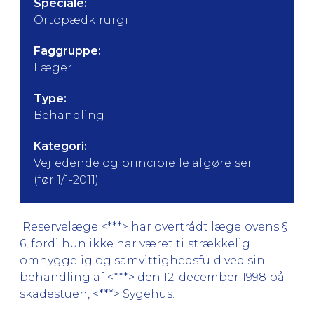
Speciale:
Ortopædkirurgi
Faggruppe:
Læger
Type:
Behandling
Kategori:
Vejledende og principielle afgørelser
(før 1/1-2011)
Reservelæge <***> har overtrådt lægelovens §
6, fordi hun ikke har været tilstrækkelig
omhyggelig og samvittighedsfuld ved sin
behandling af <***> den 12. december 1998 på
skadestuen, <***> Sygehus.