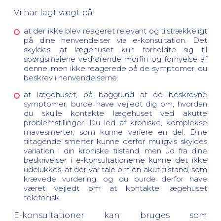
Vi har lagt vægt på:
at der ikke blev reageret relevant og tilstrækkeligt
på dine henvendelser via e-konsultation. Det
skyldes, at lægehuset kun forholdte sig til
spørgsmålene vedrørende morfin og fornyelse af
denne, men ikke reagerede på de symptomer, du
beskrev i henvendelserne.
at lægehuset, på baggrund af de beskrevne
symptomer, burde have vejledt dig om, hvordan
du skulle kontakte lægehuset ved akutte
problemstillinger. Du led af kroniske, komplekse
mavesmerter, som kunne variere en del. Dine
tiltagende smerter kunne derfor muligvis skyldes
variation i din kroniske tilstand, men ud fra dine
beskrivelser i e-konsultationerne kunne det ikke
udelukkes, at der var tale om en akut tilstand, som
krævede vurdering, og du burde derfor have
været vejledt om at kontakte lægehuset
telefonisk.
E-konsultationer kan bruges som