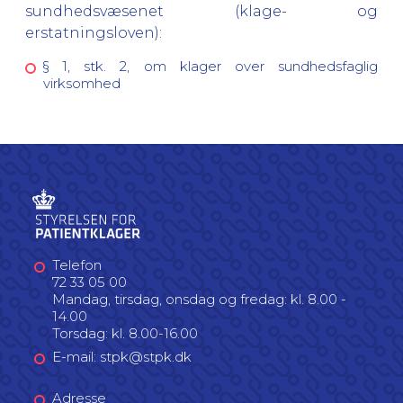
sundhedsvæsenet (klage- og
erstatningsloven):
§ 1, stk. 2, om klager over sundhedsfaglig
virksomhed
Telefon
72 33 05 00
Mandag, tirsdag, onsdag og fredag: kl. 8.00 -
14.00
Torsdag: kl. 8.00-16.00
E-mail: stpk@stpk.dk
Adresse