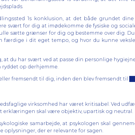
jdsplads.
lingssted 1s konklusion, at det både grundet dine
e svært for dig at imødekomme de fysiske og sociale kr
kulle sætte grænser for dig og bestemme over dig. Du
 dem færdige i dit eget tempo, og hvor du kunne veks
g, at du har svært ved at passe din personlige hygiejne
få ryddet op derhjemme.
t eller fremsendt til dig, inden den blev fremsendt ti
hedsfaglige virksomhed har været kritisabel. Ved udfæ
 erklæringen skal være objektiv, upartisk og neutral.
psykologiske samarbejde, at psykologen skal gennem
 oplysninger, der er relevante for sagen.