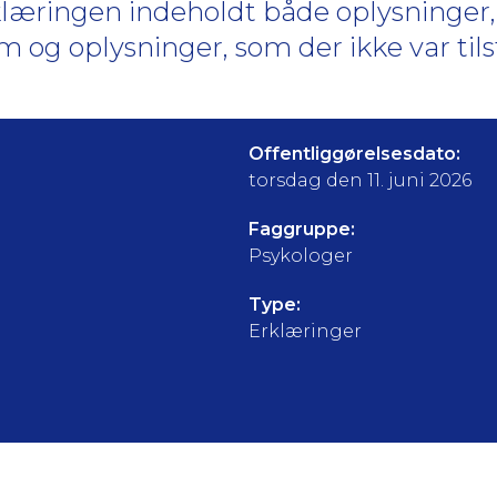
klæringen indeholdt både oplysninger
g oplysninger, som der ikke var tils
Offentliggørelsesdato:
torsdag den 11. juni 2026
Faggruppe:
Psykologer
Type:
Erklæringer