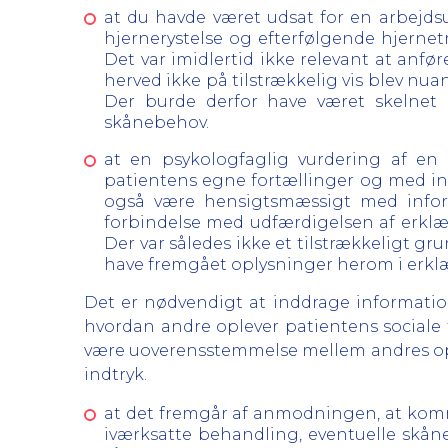
at du havde været udsat for en arbejdsu
hjernerystelse og efterfølgende hjernet
Det var imidlertid ikke relevant at anf
herved ikke på tilstrækkelig vis blev nu
Der burde derfor have været skelnet m
skånebehov.
at en psykologfaglig vurdering af en 
patientens egne fortællinger og med inf
også være hensigtsmæssigt med inform
forbindelse med udfærdigelsen af erklær
Der var således ikke et tilstrækkeligt g
have fremgået oplysninger herom i erkl
Det er nødvendigt at inddrage information
hvordan andre oplever patientens sociale 
være uoverensstemmelse mellem andres ople
indtryk.
at det fremgår af anmodningen, at kom
iværksatte behandling, eventuelle skå