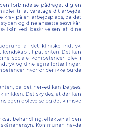
i den forbindelse pådraget dig en
dler til at varetage dit arbejde.
e krav på en arbejdsplads, da det
dstypen og dine ansættelsesvilkår.
vilkår ved beskrivelsen af dine
ggrund af det kliniske indtryk,
t kendskab til patienten. Det kan
ine sociale kompetencer blev i
ndtryk og dine egne fortællinger.
ompetencer, hvorfor der ikke burde
nten, da det herved kan belyses,
linikken. Det skyldes, at der kan
s egen oplevelse og det kliniske
sat behandling, effekten af den
nde skånehensyn. Kommunen havde