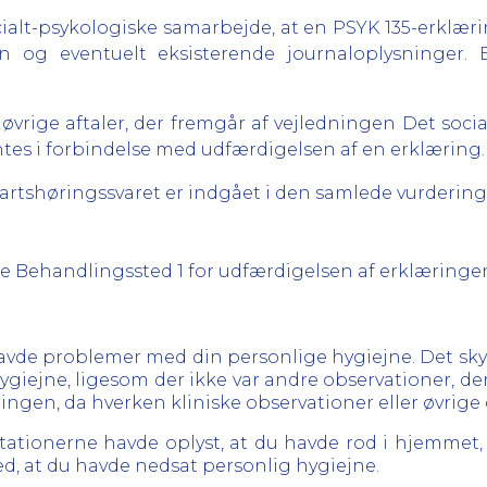
cialt-psykologiske samarbejde, at en PSYK 135-erklæ
en og eventuelt eksisterende journaloplysninger.
og øvrige aftaler, der fremgår af vejledningen Det soc
ntes i forbindelse med udfærdigelsen af en erklæring.
Partshøringssvaret er indgået i den samlede vurdering
sere Behandlingssted 1 for udfærdigelsen af erklæringe
u havde problemer med din personlige hygiejne. Det sky
ygiejne, ligesom der ikke var andre observationer, der
ringen, da hverken kliniske observationer eller øvrig
ationerne havde oplyst, at du havde rod i hjemmet, 
ed, at du havde nedsat personlig hygiejne.