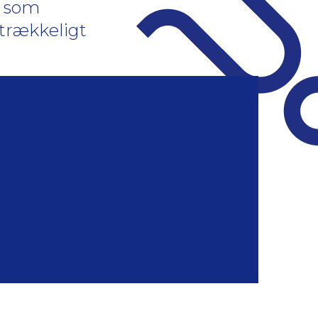
, som
trækkeligt