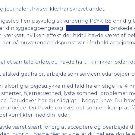
 journalen, hvis vi ikke har skrevet andet.
ngssted 1 en psykologisk vurdering PSYK 135 om dig 
 af din sygedagpengesag. █████████████ ønskede o
 iværksat, hvilken effekt der hidtil havde været af b
n der på nuværende tidspunkt var i forhold arbejdsm
 et samtaleforløb, du havde haft i klinikken siden de
t afskediget fra dit arbejde som servicemedarbejder på
n alvorlig arbejdsulykke med fald fra en stige fra 4 m
smerter, hjernetræthed, lysfølsomhed, problemer med
ed. Derudover har du slidgigt i begge knæ. Du hav
dste arbejde. Du havde oplevet det som en kamp at få 
del konflikter med din leder.
avde været svært for dig at acceptere og bearbejde di
iden, hvor du havde fået at vide, at du hellere skulle