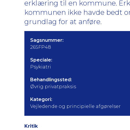
erklæring til en kommune. Er
kommunen ikke havde bedt om o
grundlag for at anføre.
Sagsnummer:
26SFP48
Speciale:
Psykiatri
Behandlingssted:
Øvrig privatpraksis
Kategori:
Vejledende og principielle afgørelser
Kritik