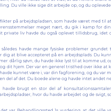
lling. Du ville ikke sige dit arbejde op, og du opleved
ikter på arbejdspladsen, som havde været med til at f
erensstemmelser meget nært, du gik i kamp for din
it private liv havde du også oplevet tillidsbrug, ide
u således havde mange fysiske problemer grundet t
r dig at blive accepteret på en arbejdsplads. Du kunn
r: dårlig søvn, du havde ikke lyst til at komme ud, og
og dit hjem. Der var en generel tristhed over ikke at
avde kunnet være i, var din fagforening, og du var m
 en del af det. Du boede alene og havde intet andet n
 havde brugt en stor del af konsultationssamtaler
e arbejdspladser, hvor du havde arbejdet og de svigt
det var Behandlingssted 1s vurdering, at det ville 