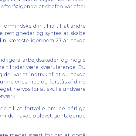
e efterfølgende, at chefen var efter
ormindske din tillid til, at andre
e rettigheder og syntes at skabe
t din kæreste igennem 23 år havde
idligere arbejdsskader og nogle
e til tider være kværulerende. Du
 der var et indtryk af, at du havde
 kunne enes med og forstås af dine
eget nervøs for at skulle undvære
etværk.
ne til at fortælle om de dårlige
, som du havde oplevet gentagende
være meget svært for dig at opnå