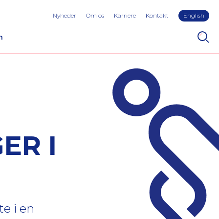
Nyheder
Om os
Karriere
Kontakt
English
n
ER I
te i en