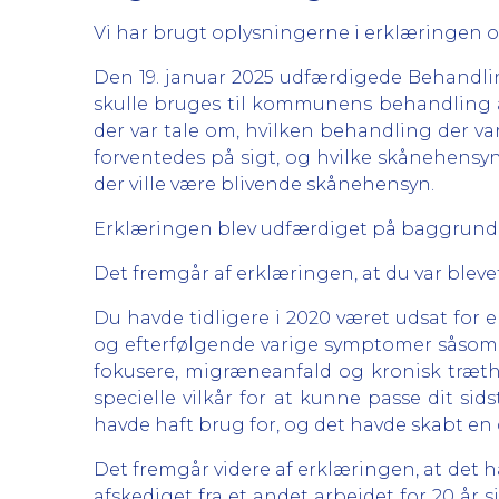
Vi har brugt oplysningerne i erklæringen og
Den 19. januar 2025 udfærdigede Behandli
skulle bruges til kommunens behandling
der var tale om, hvilken behandling der var
forventedes på sigt, og hvilke skånehensy
der ville være blivende skånehensyn.
Erklæringen blev udfærdiget på baggrund af
Det fremgår af erklæringen, at du var bleve
Du havde tidligere i 2020 været udsat for e
og efterfølgende varige symptomer såsom 
fokusere, migræneanfald og kronisk træth
specielle vilkår for at kunne passe dit si
havde haft brug for, og det havde skabt en 
Det fremgår videre af erklæringen, at det h
afskediget fra et andet arbejdet for 20 år s