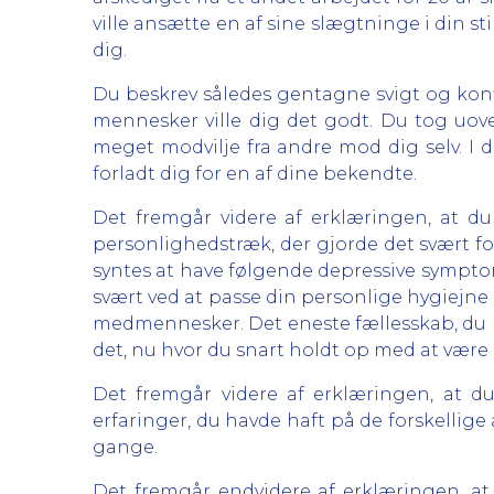
ville ansætte en af sine slægtninge i din sti
dig.
Du beskrev således gentagne svigt og konfl
mennesker ville dig det godt. Du tog uov
meget modvilje fra andre mod dig selv. I d
forladt dig for en af dine bekendte.
Det fremgår videre af erklæringen, at d
personlighedstræk, der gjorde det svært fo
syntes at have følgende depressive symptome
svært ved at passe din personlige hygiejne 
medmennesker. Det eneste fællesskab, du h
det, nu hvor du snart holdt op med at være
Det fremgår videre af erklæringen, at du
erfaringer, du havde haft på de forskellig
gange.
Det fremgår endvidere af erklæringen, at 