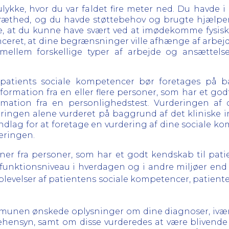
lykke, hvor du var faldet fire meter ned. Du havde 
ræthed, og du havde støttebehov og brugte hjælpemi
øre, at du kunne have svært ved at imødekomme fysisk
anceret, at dine begrænsninger ville afhænge af arbej
ellem forskellige typer af arbejde og ansættelses
patients sociale kompetencer bør foretages på ba
ormation fra en eller flere personer, som har et god
ation fra en personlighedstest. Vurderingen af d
ingen alene vurderet på baggrund af det kliniske i
rundlag for at foretage en vurdering af dine sociale k
æringen.
er fra personer, som har et godt kendskab til patie
funktionsniveau i hverdagen og i andre miljøer end k
velser af patientens sociale kompetencer, patienten
munen ønskede oplysninger om dine diagnoser, iværk
nehensyn, samt om disse vurderedes at være blive