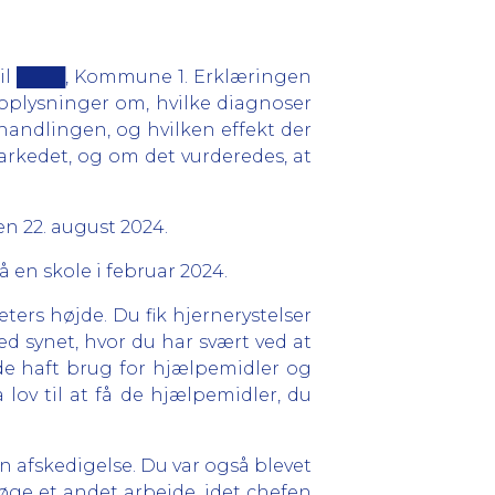
til ████, Kommune 1. Erklæringen
plysninger om, hvilke diagnoser
ehandlingen, og hvilken effekt der
arkedet, og om det vurderedes, at
n 22. august 2024.
 en skole i februar 2024.
eters højde. Du fik hjernerystelser
 synet, hvor du har svært ved at
de haft brug for hjælpemidler og
lov til at få de hjælpemidler, du
n afskedigelse. Du var også blevet
 søge et andet arbejde, idet chefen