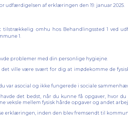
for udfærdigelsen af erklæringen den 19. januar 2025.
st tilstrækkelig omhu hos Behandlingssted 1 ved udf
ommune 1.
u havde problemer med din personlige hygiejne.
at det ville være svært for dig at imødekomme de fysis
at du var asocial og ikke fungerede i sociale sammenh
u havde det bedst, når du kunne få opgaver, hvor du 
ne veksle mellem fysisk hårde opgaver og andet arbej
se erklæringen, inden den blev fremsendt til kommu