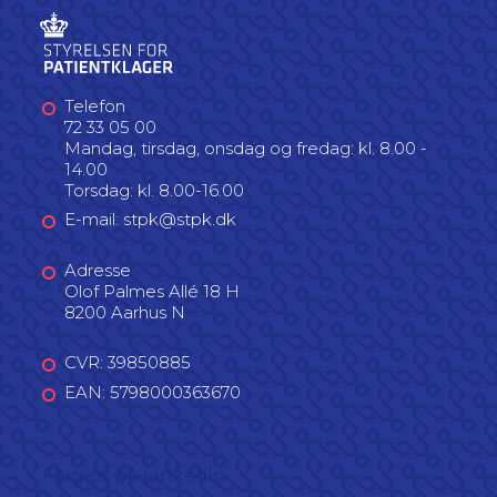
Telefon
72 33 05 00
Mandag, tirsdag, onsdag og fredag: kl. 8.00 -
14.00
Torsdag: kl. 8.00-16.00
E-mail: stpk@stpk.dk
Adresse
Olof Palmes Allé 18 H
8200 Aarhus N
CVR: 39850885
EAN: 5798000363670
Følg os på LinkedIn