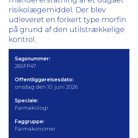
risikolægemiddel. Der blev
udleveret en forkert type morfin
på grund af den utilstrækkelige
kontrol.
Sagsnummer:
26SFP47
Offentliggørelsesdato:
onsdag den 10. juni 2026
Speciale:
Farmakologi
Faggruppe:
Farmakonomer