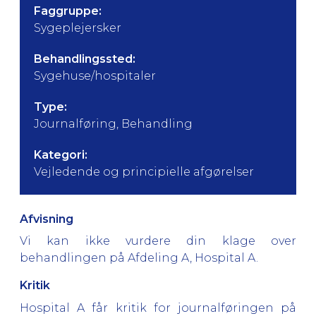
Faggruppe:
Sygeplejersker
Behandlingssted:
Sygehuse/hospitaler
Type:
Journalføring, Behandling
Kategori:
Vejledende og principielle afgørelser
Afvisning
Vi kan ikke vurdere din klage over
behandlingen på Afdeling A, Hospital A.
Kritik
Hospital A får kritik for journalføringen på