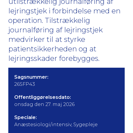
utilstrækkelig journalføring af
lejringstjek i forbindelse med en
operation. Tilstrækkelig
journalføring af lejringstjek
medvirker til at styrke
patientsikkerheden og at
lejringsskader forebygges.
Sagsnummer:
26SFP43
Offentliggørelsesdato:
onsdag den 27. maj 2026
Speciale:
Anæstesiologi/intensiv, Sygepleje