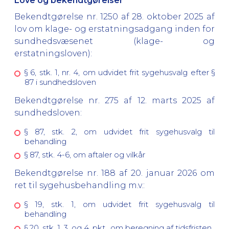
Love og bekendtgørelser
Bekendtgørelse nr. 1250 af 28. oktober 2025 af
lov om klage- og erstatningsadgang inden for
sundhedsvæsenet (klage- og
erstatningsloven):
§ 6, stk. 1, nr. 4, om udvidet frit sygehusvalg efter §
87 i sundhedsloven
Bekendtgørelse nr. 275 af 12. marts 2025 af
sundhedsloven:
§ 87, stk. 2, om udvidet frit sygehusvalg til
behandling
§ 87, stk. 4-6, om aftaler og vilkår
Bekendtgørelse nr. 188 af 20. januar 2026 om
ret til sygehusbehandling m.v.:
§ 19, stk. 1, om udvidet frit sygehusvalg til
behandling
§ 20, stk. 1, 3. og 4. pkt., om beregning af tidsfristen