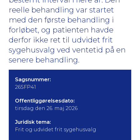
reelle behandling var startet
med den første behandling i
forløbet, og patienten havde
derfor ikke ret til udvidet frit
sygehusvalg ved ventetid på en
senere behandling.
Sagsnummer:
26SFP41
Offentliggørelsesdato:
tirsdag den 26. maj 2026
Juridisk tema:
Frit og udvidet frit sygehusvalg