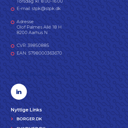
Torsdag: kl. 8.00-16.00
E-mail: stpk@stpk.dk
Adresse
Olof Palmes Allé 18 H
8200 Aarhus N
CVR: 39850885
EAN: 5798000363670
Følg os på LinkedIn
Linkedin profil
Nyttige Links
BORGER.DK