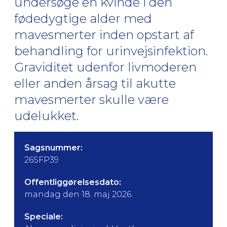
undersøge en kvinde i den
fødedygtige alder med
mavesmerter inden opstart af
behandling for urinvejsinfektion.
Graviditet udenfor livmoderen
eller anden årsag til akutte
mavesmerter skulle være
udelukket.
Sagsnummer:
26SFP39
Offentliggørelsesdato:
mandag den 18. maj 2026
Speciale: