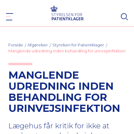
Forside
Afgørelser
Styrelsen for Patientklager
Manglende udredning inden behandling for urinvejsinfektion
MANGLENDE
UDREDNING INDEN
BEHANDLING FOR
URINVEJSINFEKTION
Lægehus får kritik for ikke at