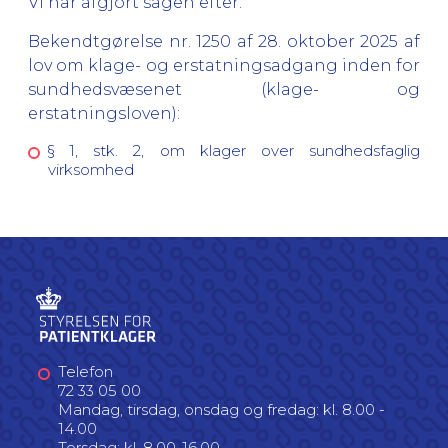
Vi har afgjort sagen efter:
Bekendtgørelse nr. 1250 af 28. oktober 2025 af
lov om klage- og erstatningsadgang inden for
sundhedsvæsenet (klage- og
erstatningsloven):
§ 1, stk. 2, om klager over sundhedsfaglig
virksomhed
Telefon
72 33 05 00
Mandag, tirsdag, onsdag og fredag: kl. 8.00 -
14.00
Torsdag: kl. 8.00-16.00