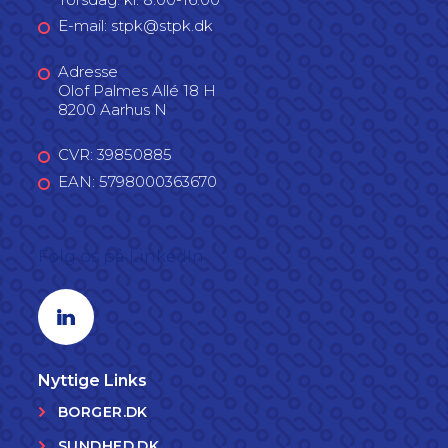
E-mail: stpk@stpk.dk
Adresse
Olof Palmes Allé 18 H
8200 Aarhus N
CVR: 39850885
EAN: 5798000363670
Følg os på LinkedIn
Linkedin profil
Nyttige Links
BORGER.DK
SUNDHED.DK