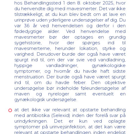
hos Behandlingssted 1 den 8. oktober 2025, hvor
du henvendte dig med mavesmerter. Det var ikke
tilstrækkeligt, at du kun blev bedt om at lave en
urinprøve uden yderligere undersøgelser af dig. Du
var 36 år ved henvendelsen og derfor i den
fødedygtige alder. Ved henvendelse med
mavesmerter bør der optages en grundig
sygehistorie, hvor der spørges ind til
mavesmerterne, herunder lokation, styrke og
varighed. Derudover burde der også have været
spurgt ind til, om der var svie ved vandladning,
hyppige vandladninger, gynækologiske
symptomer, og hvornår du havde haft sidste
menstruation. Der burde også have været spurgt
ind til, om du havde feber. Den objektive
undersøgelse bør indeholde føleundersøgelse af
maven og nyreloger samt eventuelt en
gynækologisk undersøgelse.
at det ikke var relevant at opstarte behandling
med antibiotika (Selexid) inden der forelå svar på
urindyrkningen. Det er kun ved oplagte
symptomer på urinvejsinfektion, at det kan være
relevant at opstarte behandlingen, inden endeligt