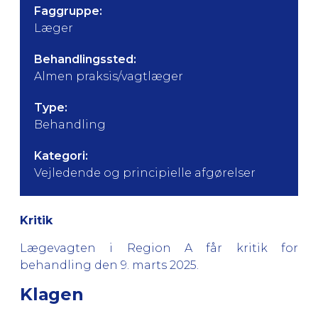
Faggruppe:
Læger
Behandlingssted:
Almen praksis/vagtlæger
Type:
Behandling
Kategori:
Vejledende og principielle afgørelser
Kritik
Lægevagten i Region A får kritik for
behandling den 9. marts 2025.
Klagen