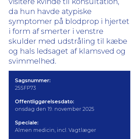
visitere kvinde til konsultation,
da hun havde atypiske
symptomer på blodprop i hjertet
i form af smerter i venstre
skulder med udstråling til kæbe
og hals ledsaget af klamsved og
svimmelhed.
Sagsnummer:
25SFP73
Offentliggørelsesdato:
onsdag den 19. november 2025
Speciale:
Almen medicin, incl. Vagtlæger