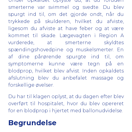
Under opkaldet oplyste du, at du foruden
smerterne var svimmel og svedte. Du blev
spurgt ind til, om det gjorde ondt, når du
trykkede på skulderen, hvilket du afviste,
ligesom du afviste at have feber og at være
kommet til skade. Lægevagten i Region A
vurderede, at smerterne skyldtes
spændingshovedpine og muskelsmerter. En
af dine pårørende spurgte ind til, om
symptomerne kunne være tegn på en
blodprop, hvilket blev afvist. Inden opkaldets
afslutning blev du anbefalet massage og
forskellige øvelser.
Du har til klagen oplyst, at du dagen efter blev
overført til hospitalet, hvor du blev opereret
for en blodprop i hjertet med ballonudvidelse.
Begrundelse