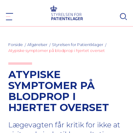
Forside
Afgørelser
Styrelsen for Patientklager
Atypiske symptomer på blodprop i hjertet overset
ATYPISKE
SYMPTOMER PÅ
BLODPROP I
HJERTET OVERSET
Lægevagten får kritik for ikke at