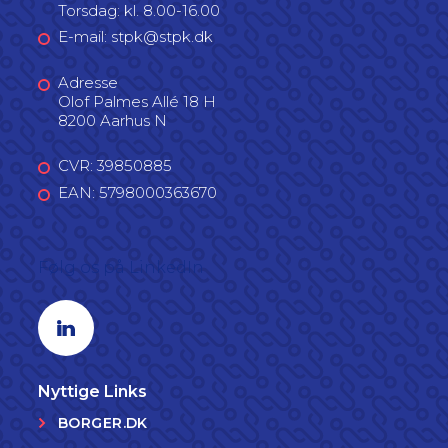
Torsdag: kl. 8.00-16.00
E-mail: stpk@stpk.dk
Adresse
Olof Palmes Allé 18 H
8200 Aarhus N
CVR: 39850885
EAN: 5798000363670
Følg os på LinkedIn
Linkedin profil
Nyttige Links
BORGER.DK