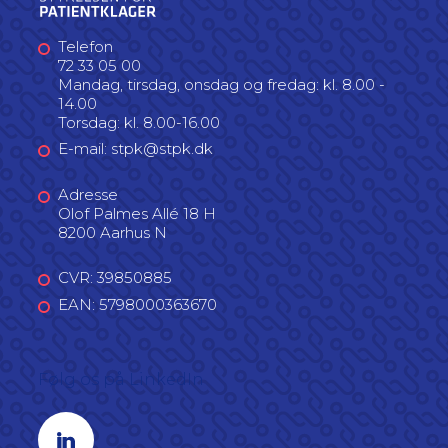
Telefon
72 33 05 00
Mandag, tirsdag, onsdag og fredag: kl. 8.00 -
14.00
Torsdag: kl. 8.00-16.00
E-mail: stpk@stpk.dk
Adresse
Olof Palmes Allé 18 H
8200 Aarhus N
CVR: 39850885
EAN: 5798000363670
Følg os på LinkedIn
Linkedin profil