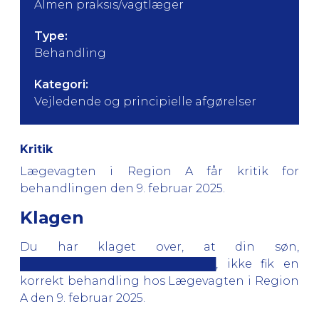
Almen praksis/vagtlæger
Type:
Behandling
Kategori:
Vejledende og principielle afgørelser
Kritik
Lægevagten i Region A får kritik for
behandlingen den 9. februar 2025.
Klagen
Du har klaget over, at din søn,
█████████████████████████, ikke fik en
korrekt behandling hos Lægevagten i Region
A den 9. februar 2025.