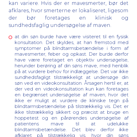
kan variere. Hvis der er mavesmerter, bør det
afklares, hvor smerterne er lokaliseret, ligesom
der bør foretages en klinisk og
sundhedsfaglig undersøgelse af maven.
at din søn burde have være visiteret til en fysisk
konsultation. Det skyldes, at han fremstod med
symptomer på blindtarmsbetændelse i form af
mavesmerter, feber og opkast. Der burde derfor
have være foretaget en objektiv undersøgelse,
herunder berøring af din søns mave, med henblik
på at vurdere behov for indlæggelse. Det var ikke
sundhedsfagligt tilstrækkeligt at undersøge din
søn ved en videokonsultation. Årsagen hertil er, at
der ved en videokonsultation kun kan foretages
en begrænset undersøgelse af maven, hvor det
ikke er muligt at vurdere de kliniske tegn på
blindtarmsbetændelse på tilstrækkelig vis. Det er
ikke tilstrækkelig sikkert og præcist at bruge en
hoppetest og en pårørendes undersøgelse af
patientens mave til at udelukke
blindtarmsbetændelse. Det blev derfor ikke
afklaret på tilstrækkelig vis, hvor din søns