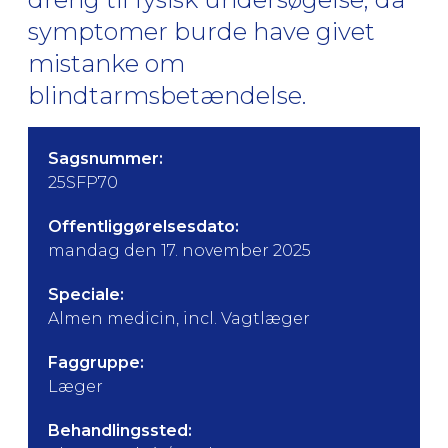
symptomer burde have givet
mistanke om
blindtarmsbetændelse.
Sagsnummer:
25SFP70
Offentliggørelsesdato:
mandag den 17. november 2025
Speciale:
Almen medicin, incl. Vagtlæger
Faggruppe:
Læger
Behandlingssted: