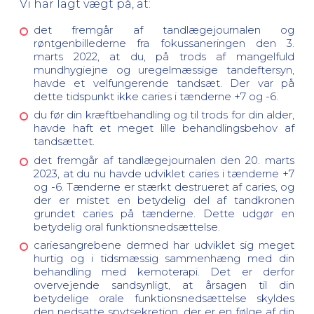
Vi har lagt vægt på, at:
det fremgår af tandlægejournalen og
røntgenbillederne fra fokussaneringen den 3.
marts 2022, at du, på trods af mangelfuld
mundhygiejne og uregelmæssige tandeftersyn,
havde et velfungerende tandsæt. Der var på
dette tidspunkt ikke caries i tænderne +7 og -6.
du før din kræftbehandling og til trods for din alder,
havde haft et meget lille behandlingsbehov af
tandsættet.
det fremgår af tandlægejournalen den 20. marts
2023, at du nu havde udviklet caries i tænderne +7
og -6. Tænderne er stærkt destrueret af caries, og
der er mistet en betydelig del af tandkronen
grundet caries på tænderne. Dette udgør en
betydelig oral funktionsnedsættelse.
cariesangrebene dermed har udviklet sig meget
hurtig og i tidsmæssig sammenhæng med din
behandling med kemoterapi. Det er derfor
overvejende sandsynligt, at årsagen til din
betydelige orale funktionsnedsættelse skyldes
den nedsatte spytsekretion, der er en følge af din