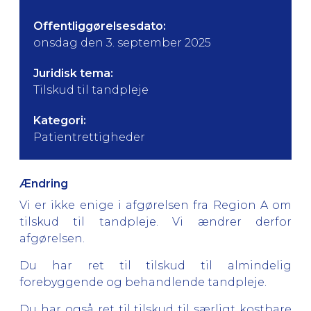
Offentliggørelsesdato:
onsdag den 3. september 2025
Juridisk tema:
Tilskud til tandpleje
Kategori:
Patientrettigheder
Ændring
Vi er ikke enige i afgørelsen fra Region A om
tilskud til tandpleje. Vi ændrer derfor
afgørelsen.
Du har ret til tilskud til almindelig
forebyggende og behandlende tandpleje.
Du har også ret til tilskud til særligt kostbare