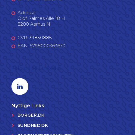
Adresse
Olof Palmes Allé 18 H
8200 Aarhus N
CVR: 39850885
EAN: 5798000363670
Følg os på LinkedIn
Linkedin profil
Nyttige Links
BORGER.DK
SUNDHED.DK