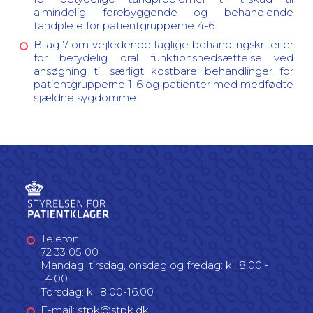
almindelig forebyggende og behandlende
tandpleje for patientgrupperne 4-6
Bilag 7 om vejledende faglige behandlingskriterier
for betydelig oral funktionsnedsættelse ved
ansøgning til særligt kostbare behandlinger for
patientgrupperne 1-6 og patienter med medfødte
sjældne sygdomme.
Telefon
72 33 05 00
Mandag, tirsdag, onsdag og fredag: kl. 8.00 -
14.00
Torsdag: kl. 8.00-16.00
E-mail: stpk@stpk.dk