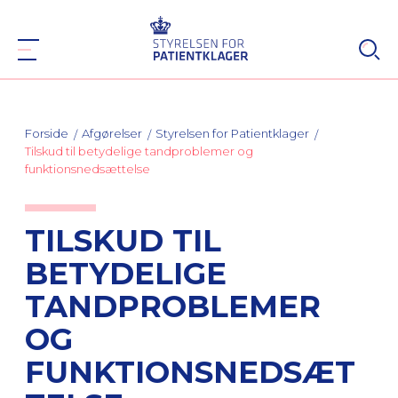
Forside
Afgørelser
Styrelsen for Patientklager
Tilskud til betydelige tandproblemer og
funktionsnedsættelse
TILSKUD TIL
BETYDELIGE
TANDPROBLEMER
OG
FUNKTIONSNEDSÆT