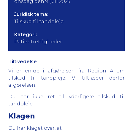
onsdag den 9. juli 2025
Juridisk tema:
Tilskud til tandpleje
Kategori:
Patientrettigheder
Tiltrædelse
Vi er enige i afgørelsen fra Region A om
tilskud til tandpleje. Vi tiltræder derfor
afgørelsen.
Du har ikke ret til yderligere tilskud til
tandpleje.
Klagen
Du har klaget over, at: