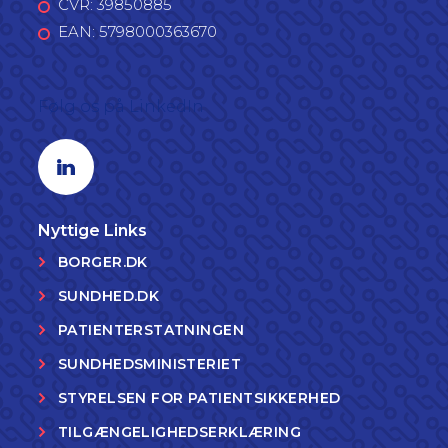
CVR: 39850885
EAN: 5798000363670
Følg os på LinkedIn
Linkedin profil
Nyttige Links
BORGER.DK
SUNDHED.DK
PATIENTERSTATNINGEN
SUNDHEDSMINISTERIET
STYRELSEN FOR PATIENTSIKKERHED
TILGÆNGELIGHEDSERKLÆRING