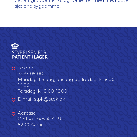
patientgrupperne 1-6 og patienter med medfødte
sjældne sygdomme.
Telefon
72 33 05 00
Mandag, tirsdag, onsdag og fredag: kl. 8.00 -
14.00
Torsdag: kl. 8.00-16.00
E-mail: stpk@stpk.dk
Adresse
Olof Palmes Allé 18 H
8200 Aarhus N