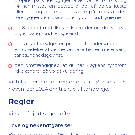
bropiller på kind- og hjørnetænderne 4-, 3-, -3 og
-4 har mistet en betydelig del af deres fæste
allerede, og dette vil fortsætte på trods af den
forebyggende indsats og en god mundhygiejne.
en 8-leddet metalkeramik-bro derfor ikke vil give
dig en varig sundhedsgevinst.
du har fået bevilget en protese til underkæben, og
en udvidelse af denne protese har en mere varig
tandsundhedsgevinst.
den omstændighed, at du har Sjøgrens syndrom
ikke ændrer på vores vurdering.
Vi tiltræder derfor regionens afgørelse af 19.
november 2024 om tilskud til tandpleje.
Regler
Vi har afgjort sagen efter:
Love og bekendtgørelser
Bekendtgørelse nr. 962 af 16. august 2024 af lov