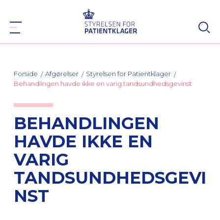
Forside
Afgørelser
Styrelsen for Patientklager
Behandlingen havde ikke en varig tandsundhedsgevinst
BEHANDLINGEN
HAVDE IKKE EN
VARIG
TANDSUNDHEDSGEVI
NST