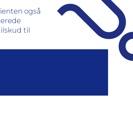
tienten også
terede
lskud til