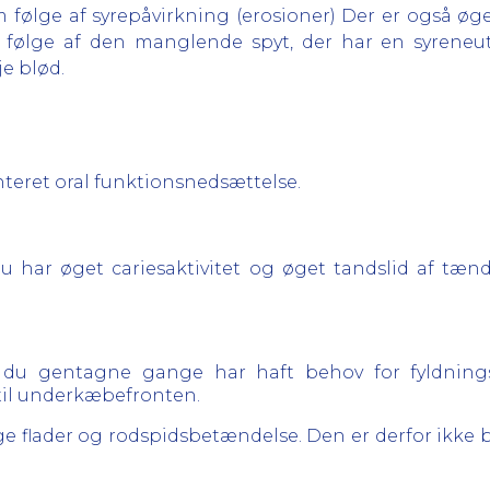
 følge af syrepåvirkning (erosioner) Der er også øget
m følge af den manglende spyt, der har en syreneut
e blød.
nteret oral funktionsnedsættelse.
du har øget cariesaktivitet og øget tandslid af tæ
t du gentagne gange har haft behov for fyldnin
 til underkæbefronten.
ge flader og rodspidsbetændelse. Den er derfor ikke 