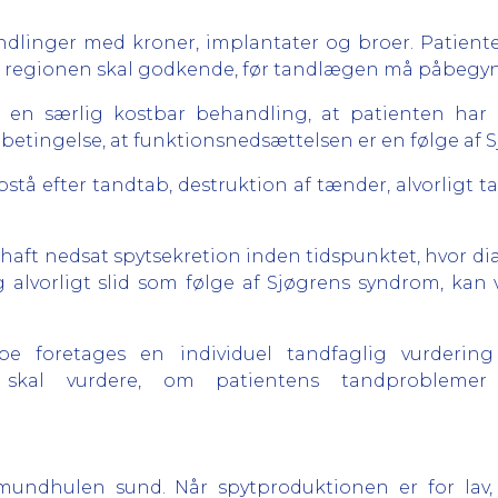
ndlinger med kroner, implantater og broer. Patient
om regionen skal godkende, før tandlægen må påbeg
til en særlig kostbar behandling, at patienten har
betingelse, at funktionsnedsættelsen er en følge af 
stå efter tandtab, destruktion af tænder, alvorligt t
t nedsat spytsekretion inden tidspunktet, hvor diagno
 alvorligt slid som følge af Sjøgrens syndrom, kan 
 foretages en individuel tandfaglig vurdering 
n skal vurdere, om patientens tandproblemer
mundhulen sund. Når spytproduktionen er for lav,