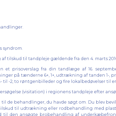
ehandlinger.
ns syndrom.
af tilskud til tandpleje gældende fra den 4. marts 201
et prisoverslag fra din tandlæge af 16. septembe
ninger på tænderne 6+, 1+, udtrækning af tanden 1-, p
3- til -2, to røntgenbilleder og fire lokalbedøvelser til e
dersøgelse (visitation) i regionens tandpleje efter an
d til de behandlinger, du havde søgt om. Du blev bevil
tilskud til udtrækning eller rodbehandling med plas
ud til den ansøgte brobehandling af underkæbefronte