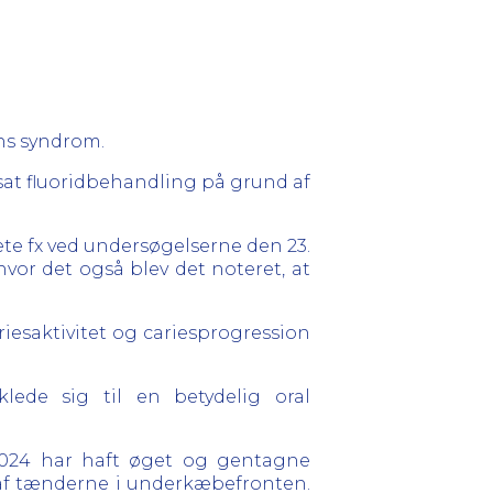
ns syndrom.
rksat fluoridbehandling på grund af
kete fx ved undersøgelserne den 23.
 hvor det også blev det noteret, at
riesaktivitet og cariesprogression
lede sig til en betydelig oral
 2024 har haft øget og gentagne
r af tænderne i underkæbefronten.