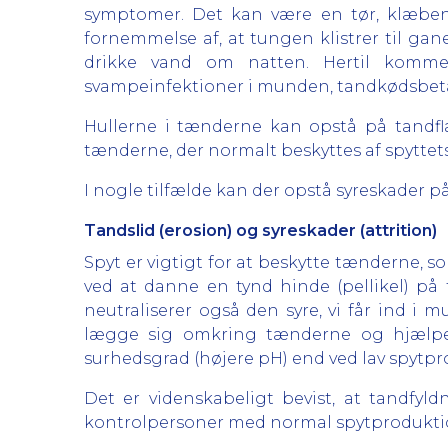
symptomer. Det kan være en tør, klæbe
fornemmelse af, at tungen klistrer til ga
drikke vand om natten. Hertil kommer 
svampeinfektioner i munden, tandkødsbetæ
Hullerne i tænderne kan opstå på tandfla
tænderne, der normalt beskyttes af spyttets
I nogle tilfælde kan der opstå syreskader 
Tandslid (erosion) og syreskader (attrition)
Spyt er vigtigt for at beskytte tænderne, 
ved at danne en tynd hinde (pellikel) på
neutraliserer også den syre, vi får ind i
lægge sig omkring tænderne og hjælpe t
surhedsgrad (højere pH) end ved lav spytpr
Det er videnskabeligt bevist, at tandfy
kontrolpersoner med normal spytproduktio