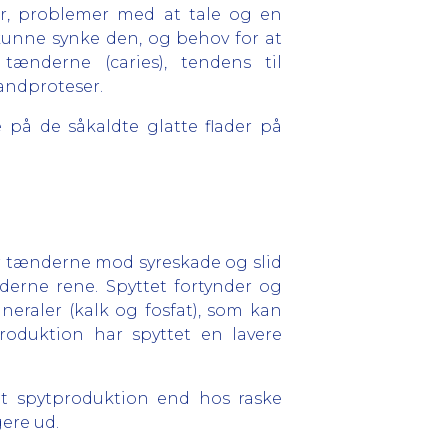
r, problemer med at tale og en
 kunne synke den, og behov for at
ænderne (caries), tendens til
andproteser.
 på de såkaldte glatte flader på
er tænderne mod syreskade og slid
derne rene. Spyttet fortynder og
neraler (kalk og fosfat), som kan
oduktion har spyttet en lavere
at spytproduktion end hos raske
ere ud.