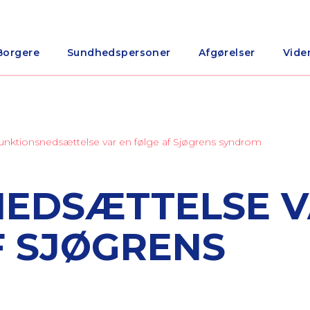
Borgere
Sundhedspersoner
Afgørelser
Vide
unktionsnedsættelse var en følge af Sjøgrens syndrom
NEDSÆTTELSE 
F SJØGRENS