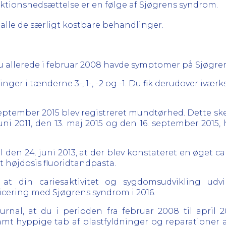
unktionsnedsættelse er en følge af Sjøgrens syndrom.
til alle de særligt kostbare behandlinger.
du allerede i februar 2008 havde symptomer på Sjøgre
ninger i tænderne 3-, 1-, -2 og -1. Du fik derudover ivæ
il september 2015 blev registreret mundtørhed. Dette s
juni 2011, den 13. maj 2015 og den 16. september 2015,
den 24. juni 2013, at der blev konstateret en øget ca
ret højdosis fluoridtandpasta.
at din cariesaktivitet og sygdomsudvikling udvik
icering med Sjøgrens syndrom i 2016.
urnal, at du i perioden fra februar 2008 til april
1 samt hyppige tab af plastfyldninger og reparatione