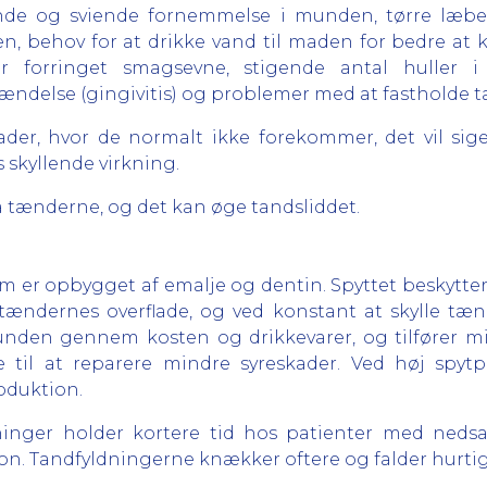
nde og sviende fornemmelse i munden, tørre læbe
nen, behov for at drikke vand til maden for bedre at
forringet smagsevne, stigende antal huller i t
ndelse (gingivitis) og problemer med at fastholde t
der, hvor de normalt ikke forekommer, det vil sige
 skyllende virkning.
på tænderne, og det kan øge tandsliddet.
som er opbygget af emalje og dentin. Spyttet beskytt
 tændernes overflade, og ved konstant at skylle tæn
 munden gennem kosten og drikkevarer, og tilfører mi
il at reparere mindre syreskader. Ved høj spytpr
oduktion.
ldninger holder kortere tid hos patienter med neds
n. Tandfyldningerne knækker oftere og falder hurtig