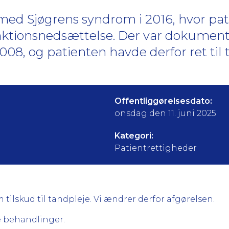
 med Sjøgrens syndrom i 2016, hvor pa
unktionsnedsættelse. Der var dokumen
, og patienten havde derfor ret til ti
Offentliggørelsesdato:
onsdag den 11. juni 2025
Kategori:
Patientrettigheder
 tilskud til tandpleje. Vi ændrer derfor afgørelsen.
are behandlinger.