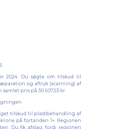
6.
r 2024. Du søgte om tilskud til
ræparation og aftryk (scanning) af
n samlet pris på 30.507,53 kr.
søgningen.
get tilskud til plastbehandling af
tkrone på fortanden 1+. Regionen
n. Du fik afslag, fordi regionen