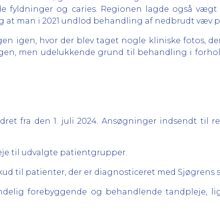
de fyldninger og caries. Regionen lagde også vægt 
og at man i 2021 undlod behandling af nedbrudt væv på
en igen, hvor der blev taget nogle kliniske fotos, de
en, men udelukkende grund til behandling i forhold 
ret fra den 1. juli 2024. Ansøgninger indsendt til re
eje til udvalgte patientgrupper.
kud til patienter, der er diagnosticeret med Sjøgrens
mindelig forebyggende og behandlende tandpleje, 