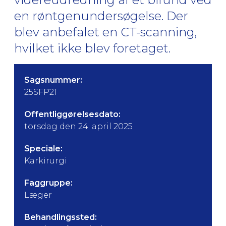
en røntgenundersøgelse. Der
blev anbefalet en CT-scanning,
hvilket ikke blev foretaget.
Sagsnummer:
25SFP21
Offentliggørelsesdato:
torsdag den 24. april 2025
Speciale:
Karkirurgi
Faggruppe:
Læger
Behandlingssted: