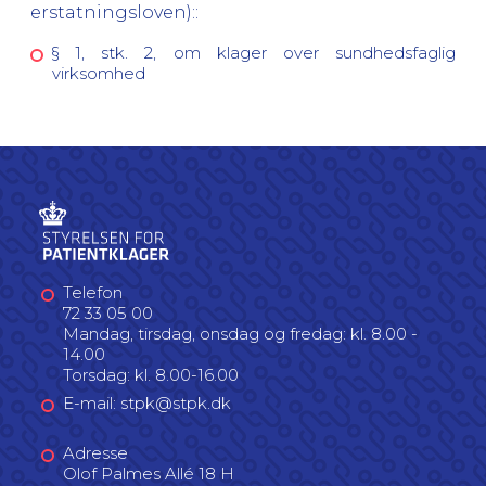
erstatningsloven):
:
§ 1, stk. 2, om klager over sundhedsfaglig
virksomhed
Telefon
72 33 05 00
Mandag, tirsdag, onsdag og fredag: kl. 8.00 -
14.00
Torsdag: kl. 8.00-16.00
E-mail: stpk@stpk.dk
Adresse
Olof Palmes Allé 18 H