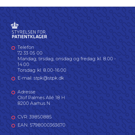
Telefon
72 33 05 00
Mandag, tirsdag, onsdag og fredag: kl. 8.00 -
14.00
Torsdag: kl. 8.00-16.00
E-mail: stpk@stpk.dk
Adresse
Olof Palmes Allé 18 H
8200 Aarhus N
CVR: 39850885
EAN: 5798000363670