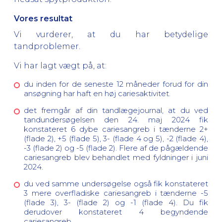
Vores resultat
Vi vurderer, at du har betydelige
tandproblemer.
Vi har lagt vægt på, at:
du inden for de seneste 12 måneder forud for din
ansøgning har haft en høj cariesaktivitet.
det fremgår af din tandlægejournal, at du ved
tandundersøgelsen den 24. maj 2024 fik
konstateret 6 dybe cariesangreb i tænderne 2+
(flade 2), +5 (flade 5), 3- (flade 4 og 5), -2 (flade 4),
-3 (flade 2) og -5 (flade 2). Flere af de pågældende
cariesangreb blev behandlet med fyldninger i juni
2024.
du ved samme undersøgelse også fik konstateret
3 mere overfladiske cariesangreb i tænderne -5
(flade 3), 3- (flade 2) og -1 (flade 4). Du fik
derudover konstateret 4 begyndende
cariesangreb.