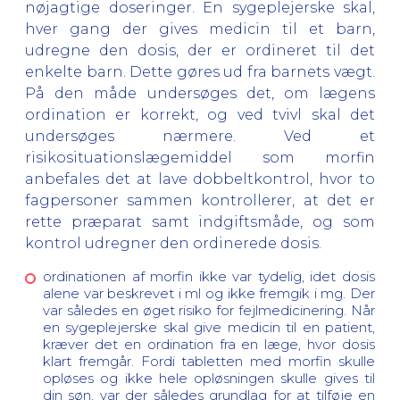
nøjagtige doseringer. En sygeplejerske skal,
hver gang der gives medicin til et barn,
udregne den dosis, der er ordineret til det
enkelte barn. Dette gøres ud fra barnets vægt.
På den måde undersøges det, om lægens
ordination er korrekt, og ved tvivl skal det
undersøges nærmere. Ved et
risikosituationslægemiddel som morfin
anbefales det at lave dobbeltkontrol, hvor to
fagpersoner sammen kontrollerer, at det er
rette præparat samt indgiftsmåde, og som
kontrol udregner den ordinerede dosis.
ordinationen af morfin ikke var tydelig, idet dosis
alene var beskrevet i ml og ikke fremgik i mg. Der
var således en øget risiko for fejlmedicinering. Når
en sygeplejerske skal give medicin til en patient,
kræver det en ordination fra en læge, hvor dosis
klart fremgår. Fordi tabletten med morfin skulle
opløses og ikke hele opløsningen skulle gives til
din søn, var der således grundlag for at tilføje en