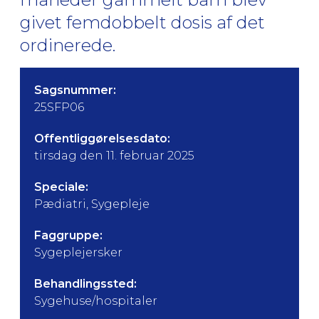
givet femdobbelt dosis af det
ordinerede.
Sagsnummer:
25SFP06
Offentliggørelsesdato:
tirsdag den 11. februar 2025
Speciale:
Pædiatri, Sygepleje
Faggruppe:
Sygeplejersker
Behandlingssted:
Sygehuse/hospitaler