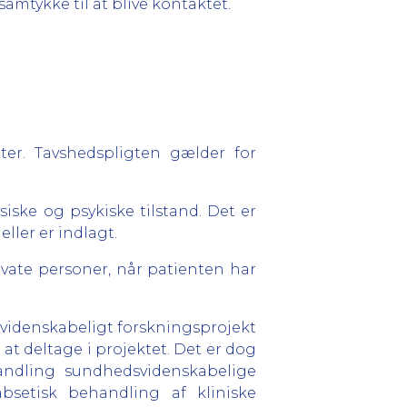
samtykke til at blive kontaktet.
er. Tavshedspligten gælder for
ske og psykiske tilstand. Det er
ller er indlagt.
vate personer, når patienten har
svidenskabeligt forskningsprojekt
at deltage i projektet. Det er dog
ehandling sundhedsvidenskabelige
bsetisk behandling af kliniske