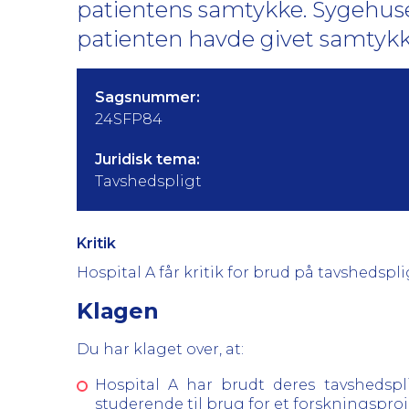
patientens samtykke. Sygehuset
patienten havde givet samtykk
Sagsnummer:
24SFP84
Juridisk tema:
Tavshedspligt
Kritik
Hospital A får kritik for brud på tavshedsp
Klagen
Du har klaget over, at:
Hospital A har brudt deres tavshedspl
studerende til brug for et forskningsproj