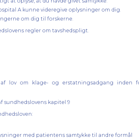
igt at oplyse, at du havde givet samtykke.
 Hospital A kunne videregive oplysninger om dig.
ingerne om dig til forskerne.
edslovens regler om tavshedspligt.
3 af lov om klage- og erstatningsadgang inden 
 af sundhedslovens kapitel 9
sundhedsloven:
plysninger med patientens samtykke til andre formål