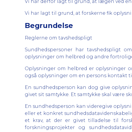
Vi har derfor lagt til grund, at lægen ved e
Vi har lagt til grund, at forskerne fik op
Begrundelse
Reglerne om tavshedspligt
Sundhedspersoner har tavshedspligt om 
oplysninger om helbred og andre fortrolig
Oplysninger om helbred er oplysninger om 
også oplysninger om en persons kontakt til
En sundhedsperson kan dog give oplysning
givet sit samtykke. Et samtykke skal være skri
En sundhedsperson kan videregive oplysnin
eller et konkret sundhedsdatavidenskabeligt
et krav, at der er givet tilladelse til 
forskningsprojekter og sundhedsdatavid