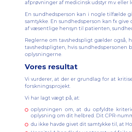
afprøvninger af medicinsk udstyr m.v. eller
En sundhedsperson kan i nogle tilfælde gi
samtykke. En sundhedsperson kan fx give o
af væsentlige hensyn til patienten, sundhe
Reglerne om tavshedspligt gælder også, h
tavshedspligten, hvis sundhedspersonen beh
oplysningerne.
Vores resultat
Vi vurderer, at der er grundlag for at kriti
forskningsprojekt.
Vi har lagt vægt på, at:
oplysningen om, at du opfyldte kriterie
oplysning om dit helbred. Dit CPR-numme
du ikke havde givet dit samtykke til, at H