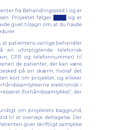
tienter fra Behandlingssted 1 og er
en. Projektet følger ████ og er
avde givet tilsagn om, at du havde
edurer.
, at patientens vanlige behandler
 en uforpligtende telefonisk
navn, CPR og telefonnummer) til
ener) de patienter, der kan være
p besked på sin skærm, hvoraf det
nten kort om projektet, og klikker
forhåndssamtykkerne elektronisk i
eresseret (forhåndssamtykke)”, der
grundigt om projektets baggrund,
 til at overveje deltagelse. Der
Patienten giver skriftligt samtykke