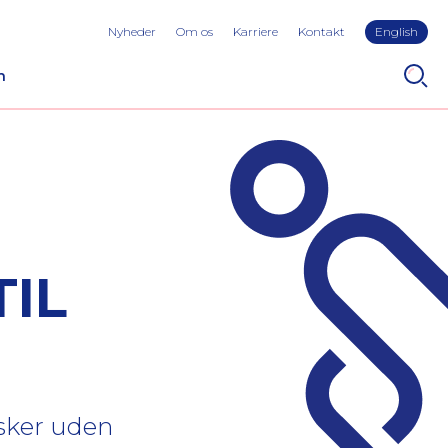
Nyheder
Om os
Karriere
Kontakt
English
n
TIL
rsker uden