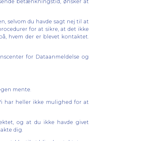
sende betænkningstid, ønsker at
n, selvom du havde sagt nej til at
ocedurer for at sikre, at det ikke
 på, hvem der er blevet kontaktet.
enscenter for Dataanmeldelse og
lægen mente.
Vi har heller ikke mulighed for at
ektet, og at du ikke havde givet
takte dig.