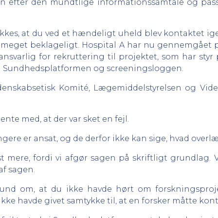
en efter den mundtlige informationssamtale og pas
ukkes, at du ved et hændeligt uheld blev kontaktet ige
et meget beklageligt. Hospital A har nu gennemgået pr
nsvarlig for rekruttering til projektet, som har styr
ret i Sundhedsplatformen og screeningsloggen.
idenskabsetisk Komité, Lægemiddelstyrelsen og Vid
nte med, at der var sket en fejl.
ngere er ansat, og de derfor ikke kan sige, hvad over
t mere, fordi vi afgør sagen på skriftligt grundlag. 
af sagen.
grund om, at du ikke havde hørt om forskningsproj
 ikke havde givet samtykke til, at en forsker måtte kon