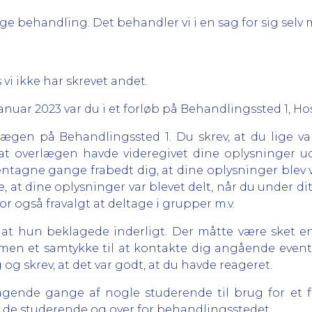
e behandling. Det behandler vi i en sag for sig selv 
 vi ikke har skrevet andet.
 januar 2023 var du i et forløb på Behandlingssted 1, Hos
ægen på Behandlingssted 1. Du skrev, at du lige va
 at overlægen havde videregivet dine oplysninger ud
entagne gange frabedt dig, at dine oplysninger blev
de, at dine oplysninger var blevet delt, når du under d
 også fravalgt at deltage i grupper m.v.
t hun beklagede inderligt. Der måtte være sket en f
f”, men et samtykke til at kontakte dig angående even
 skrev, at det var godt, at du havde reageret.
agende gange af nogle studerende til brug for et f
 de studerende og over for behandlingsstedet.