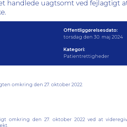
 handlede uagtsomt ved fejlagtigt at
e.
Offentliggørelsesdato:
torsdag den 30. maj 2024
Kategori:
Patientrettigheder
ligten omkring den 27. oktober 2022.
igt omkring den 27. oktober 2022 ved at videregi
ekt.