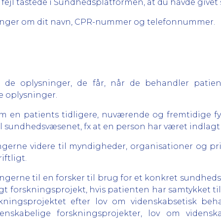
n fejl tastede i Sundhedsplatformen, at du havde givet 
lysninger om dit navn, CPR-nummer og telefonnummer.
de oplysninger, de får, når de behandler patient
e oplysninger.
en patients tidligere, nuværende og fremtidige fysi
 sundhedsvæsenet, fx at en person har været indlagt e
erne videre til myndigheder, organisationer og pri
ftligt.
gerne til en forsker til brug for et konkret sundhed
 forskningsprojekt, hvis patienten har samtykket til 
forskningsprojektet efter lov om videnskabsetisk b
enskabelige forskningsprojekter, lov om videnska