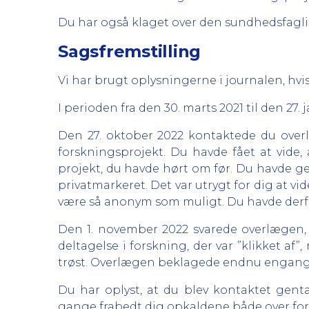
Du har også klaget over den sundhedsfaglig
Sagsfremstilling
Vi har brugt oplysningerne i journalen, hvis
I perioden fra den 30. marts 2021 til den 27.
Den 27. oktober 2022 kontaktede du overl
forskningsprojekt. Du havde fået at vide,
projekt, du havde hørt om før. Du havde g
privatmarkeret. Det var utrygt for dig at vi
være så anonym som muligt. Du havde derfor
Den 1. november 2022 svarede overlægen, a
deltagelse i forskning, der var ”klikket a
trøst. Overlægen beklagede endnu engang og
Du har oplyst, at du blev kontaktet gent
gange frabedt dig opkaldene både over for