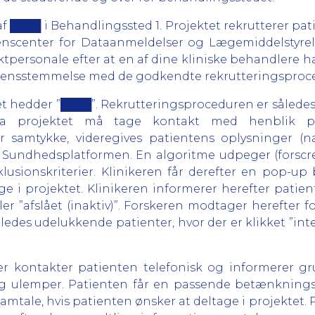
 af ████ i Behandlingssted 1. Projektet rekrutterer pa
enscenter for Dataanmeldelser og Lægemiddelstyrels
ktpersonale efter at en af dine kliniske behandlere h
overensstemmelse med de godkendte rekrutteringsproc
tet hedder ”████”. Rekrutteringsproceduren er således
ra projektet må tage kontakt med henblik på
er samtykke, videregives patientens oplysninger (
i Sundhedsplatformen. En algoritme udpeger (forscre
klusionskriterier. Klinikeren får derefter en pop-u
age i projektet. Klinikeren informerer herefter patie
ler ”afslået (inaktiv)”. Forskeren modtager herefter 
ledes udelukkende patienter, hvor der er klikket ”int
fter kontakter patienten telefonisk og informerer 
g ulemper. Patienten får en passende betænkningstid
amtale, hvis patienten ønsker at deltage i projektet. 