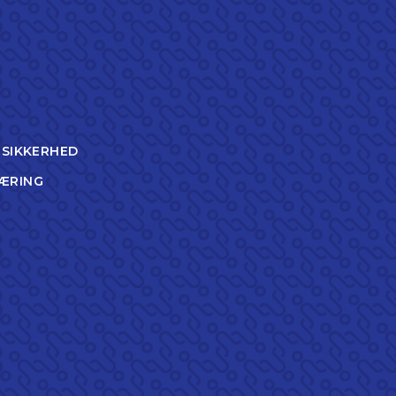
TSIKKERHED
ÆRING