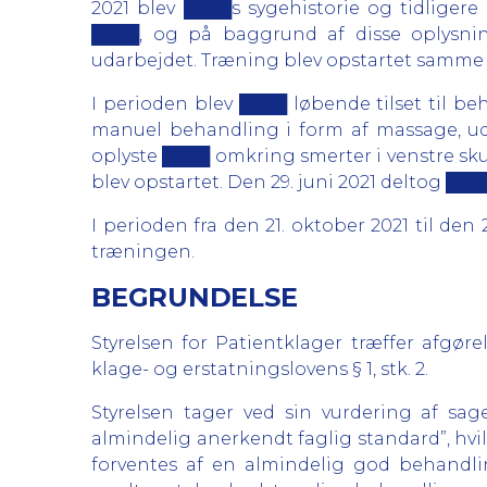
2021 blev ████s sygehistorie og tidliger
████, og på baggrund af disse oplysni
udarbejdet. Træning blev opstartet samme 
I perioden blev ████ løbende tilset til 
manuel behandling i form af massage, ud
oplyste ████ omkring smerter i venstre sk
blev opstartet. Den 29. juni 2021 deltog █
I perioden fra den 21. oktober 2021 til de
træningen.
BEGRUNDELSE
Styrelsen for Patientklager træffer afgør
klage- og erstatningslovens § 1, stk. 2.
Styrelsen tager ved sin vurdering af sa
almindelig anerkendt faglig standard”, hvil
forventes af en almindelig god behandling