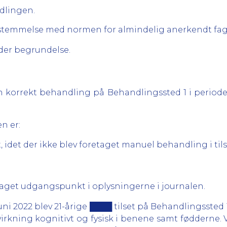
dlingen.
sstemmelse med normen for almindelig anerkendt fag
er begrundelse.
 korrekt behandling på Behandlingssted 1 i perioden f
en er:
, idet der ikke blev foretaget manuel behandling i ti
taget udgangspunkt i oplysningerne i journalen.
. juni 2022 blev 21-årige ████ tilset på Behandlingssted
irkning kognitivt og fysisk i benene samt fødderne. 