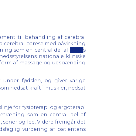
ment til behandling af cerebral
 med cerebral parese med påvirkning
æning som en central del af ████s
edsstyrelsens nationale kliniske
 i form af massage og udspænding
r under fødslen, og giver varige
om nedsat kraft i muskler, nedsat
linje for fysioterapi og ergoterapi
ketræning som en central del af
 sener og led. Videre fremgår det
sfaglig vurdering af patientens