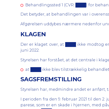
Behandlingssted 1 (CVR: ████) for behan
Det betyder, at behandlingen var i overen
Afgørelsen uddybes nærmere nedenfor und
KLAGEN
Der er klaget over, at ████ ikke modtog en
juni 2022.
Styrelsen har forstået, at det centrale i klag
at ████ ikke blev tilstrækkelig behandlet
SAGSFREMSTILLING
Styrelsen har, medmindre andet er anført, 
I perioden fra den 9. februar 2021 til den 2
parese, som er en skade i hjernen, med påv