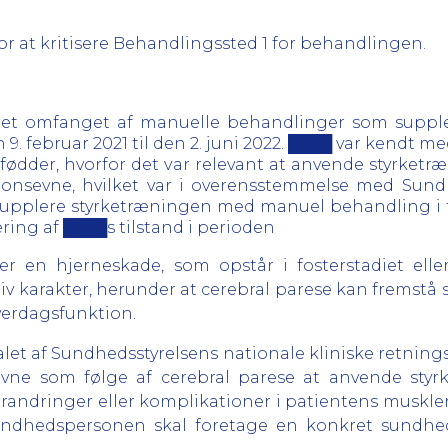
for at kritisere Behandlingssted 1 for behandlingen.
 idet omfanget af manuelle behandlinger som supple
en 9. februar 2021 til den 2. juni 2022. ████ var kendt
fødder, hvorfor det var relevant at anvende styrketr
onsevne, hvilket var i overensstemmelse med Sundh
 at supplere styrketræningen med manuel behandling
ing af ████s tilstand i perioden
 er en hjerneskade, som opstår i fosterstadiet elle
v karakter, herunder at cerebral parese kan fremstå s
erdagsfunktion.
alet af Sundhedsstyrelsens nationale kliniske retnings
vne som følge af cerebral parese at anvende styr
ndringer eller komplikationer i patientens muskler,
 sundhedspersonen skal foretage en konkret sundhed