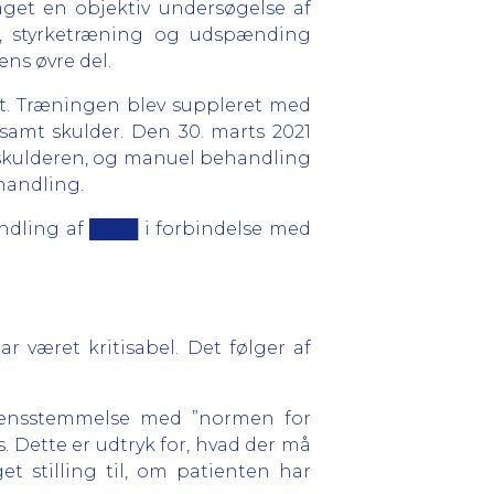
aget en objektiv undersøgelse af
, styrketræning og udspænding
ns øvre del.
et. Træningen blev suppleret med
amt skulder. Den 30. marts 2021
f skulderen, og manuel behandling
handling.
andling af ████ i forbindelse med
r været kritisabel. Det følger af
verensstemmelse med ”normen for
. Dette er udtryk for, hvad der må
t stilling til, om patienten har