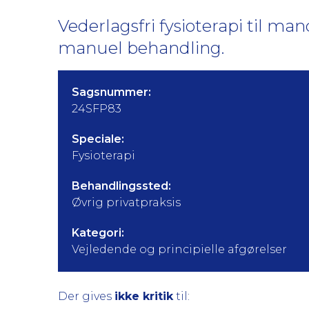
Vederlagsfri fysioterapi til ma
manuel behandling.
Sagsnummer:
24SFP83
Speciale:
Fysioterapi
Behandlingssted:
Øvrig privatpraksis
Kategori:
Vejledende og principielle afgørelser
Der gives
ikke kritik
til: