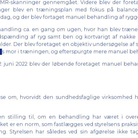
e MR-skanninger gennemgået. Videre blev der foret
nger blev en træningsplan med fokus på balance
dag, og der blev fortaget manuel behandling af rygge
behandling ca. en gang om ugen, hvor han blev træn
spænding af ryg samt ben og kortvarigt af nakke s
ulder. Der blev foretaget en objektiv undersøgelse a
███s mor i træningen, og efterspurgte mere manuel be
n 2. juni 2022 blev der løbende foretaget manuel beh
else om, hvorvidt den sundhedsfaglige virksomhed ha
gen stilling til, om en behandling har været i o
ket er en norm, som fastlægges ved styrelsens praksis
. Styrelsen har således ved sin afgørelse ikke tage