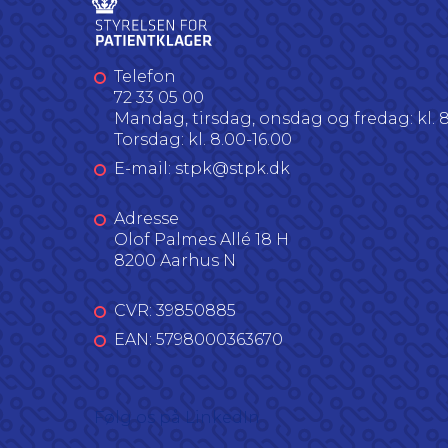
Telefon
72 33 05 00
Mandag, tirsdag, onsdag og fredag: kl. 8
Torsdag: kl. 8.00-16.00
E-mail: stpk@stpk.dk
Adresse
Olof Palmes Allé 18 H
8200 Aarhus N
CVR: 39850885
EAN: 5798000363670
Følg os på LinkedIn