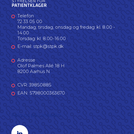
Telefon
72 33 05 00
Mandag, tirsdag, onsdag og fredag: kl. 8.00 -
14.00
Torsdag: kl. 8.00-16.00
E-mail: stpk@stpk.dk
Adresse
Olof Palmes Allé 18 H
8200 Aarhus N
CVR: 39850885
EAN: 5798000363670
Følg os på LinkedIn
Linkedin profil