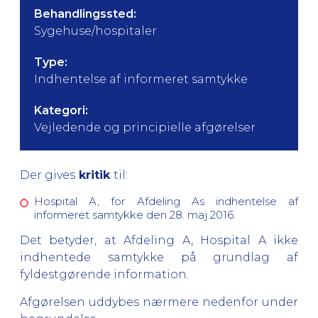
Behandlingssted:
Sygehuse/hospitaler
Type:
Indhentelse af informeret samtykke
Kategori:
Vejledende og principielle afgørelser
Der gives
kritik
til:
Hospital A, for Afdeling As indhentelse af
informeret samtykke den 28. maj 2016.
Det betyder, at Afdeling A, Hospital A ikke
indhentede samtykke på grundlag af
fyldestgørende information.
Afgørelsen uddybes nærmere nedenfor under