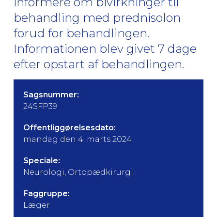
informere om bivirkninger til
behandling med prednisolon
forud for behandlingen.
Informationen blev givet 7 dage
efter opstart af behandlingen.
Sagsnummer:
24SFP39
Offentliggørelsesdato:
mandag den 4. marts 2024
Speciale:
Neurologi, Ortopædkirurgi
Faggruppe:
Læger