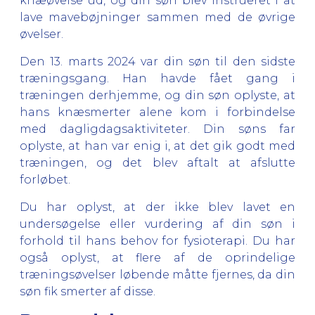
knæøvelse ud, og din søn blev instrueret i at
lave mavebøjninger sammen med de øvrige
øvelser.
Den 13. marts 2024 var din søn til den sidste
træningsgang. Han havde fået gang i
træningen derhjemme, og din søn oplyste, at
hans knæsmerter alene kom i forbindelse
med dagligdagsaktiviteter. Din søns far
oplyste, at han var enig i, at det gik godt med
træningen, og det blev aftalt at afslutte
forløbet.
Du har oplyst, at der ikke blev lavet en
undersøgelse eller vurdering af din søn i
forhold til hans behov for fysioterapi. Du har
også oplyst, at flere af de oprindelige
træningsøvelser løbende måtte fjernes, da din
søn fik smerter af disse.