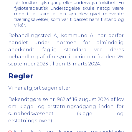
før forløbet gik i gang eller undervejs i forløbet. En
fysioterapeutisk undersøgelse skulle netop være
med til at sikre, at din søn blev givet relevante
træningsøvelser, som var tilpasset hans tilstand og
vilkår.
Behandlingssted A, Kommune A, har derfor
handlet under normen for almindelig
anerkendt faglig standard ved deres
behandling af din søn i perioden fra den 26.
september 2023 til den 13. marts 2024.
Regler
Vi har afgjort sagen efter:
Bekendtgørelse nr. 962 af 16. august 2024 af lov
om klage- og erstatningsadgang inden for
sundhedsvæsenet (klage- og
erstatningsloven)
§ 1, stk. 2, om klager over sundhedsfaglig