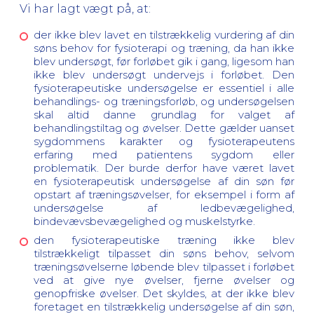
Vi har lagt vægt på, at:
der ikke blev lavet en tilstrækkelig vurdering af din
søns behov for fysioterapi og træning, da han ikke
blev undersøgt, før forløbet gik i gang, ligesom han
ikke blev undersøgt undervejs i forløbet. Den
fysioterapeutiske undersøgelse er essentiel i alle
behandlings- og træningsforløb, og undersøgelsen
skal altid danne grundlag for valget af
behandlingstiltag og øvelser. Dette gælder uanset
sygdommens karakter og fysioterapeutens
erfaring med patientens sygdom eller
problematik. Der burde derfor have været lavet
en fysioterapeutisk undersøgelse af din søn før
opstart af træningsøvelser, for eksempel i form af
undersøgelse af ledbevægelighed,
bindevævsbevægelighed og muskelstyrke.
den fysioterapeutiske træning ikke blev
tilstrækkeligt tilpasset din søns behov, selvom
træningsøvelserne løbende blev tilpasset i forløbet
ved at give nye øvelser, fjerne øvelser og
genopfriske øvelser. Det skyldes, at der ikke blev
foretaget en tilstrækkelig undersøgelse af din søn,