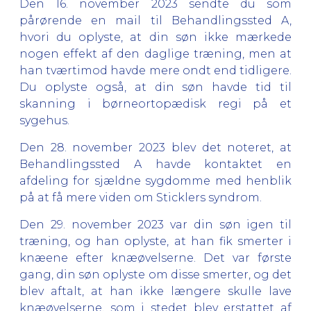
Den 16. november 2023 sendte du som
pårørende en mail til Behandlingssted A,
hvori du oplyste, at din søn ikke mærkede
nogen effekt af den daglige træning, men at
han tværtimod havde mere ondt end tidligere.
Du oplyste også, at din søn havde tid til
skanning i børneortopædisk regi på et
sygehus.
Den 28. november 2023 blev det noteret, at
Behandlingssted A havde kontaktet en
afdeling for sjældne sygdomme med henblik
på at få mere viden om Sticklers syndrom.
Den 29. november 2023 var din søn igen til
træning, og han oplyste, at han fik smerter i
knæene efter knæøvelserne. Det var første
gang, din søn oplyste om disse smerter, og det
blev aftalt, at han ikke længere skulle lave
knæøvelserne, som i stedet blev erstattet af