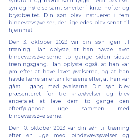
syndrom og havde som følge heraf påvirket
syn og hørelse samt smerter i knæ, hofter og
brystbæltet. Din søn blev instrueret i fem
bindevævsøvelser, der ligeledes blev sendt til
hjemmet.
Den 3. oktober 2023 var din søn igen til
træning. Han oplyste, at han havde lavet
bindevævsøvelserne to gange siden sidste
træningsgang. Han oplyste også, at han var
øm efter at have lavet øvelserne, og at han
havde færre smerter i knæene efter, at han var
gået i gang med øvelserne. Din søn blev
præsenteret for tre knæøvelser og blev
anbefalet at lave dem to gange den
efterfølgende uge sammen med
bindevævsøvelserne.
Den 10. oktober 2023 var din søn til træning
efter en uge med bindevævsøvelser og