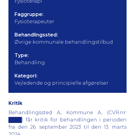
Fysioterapi
Faggruppe:
Fysioterapeuter
Behandlingssted:
Øvrige kommunale behandlingstilbud
Type:
Behandling
Kategori:
Vejledende og principielle afgørelser
Kritik
Behandlingssted A, Kommune A, (CVR.nr:
████) får kritik for behandlingen i perioden
fra den 26. september 2023 til den 13. marts
2024.