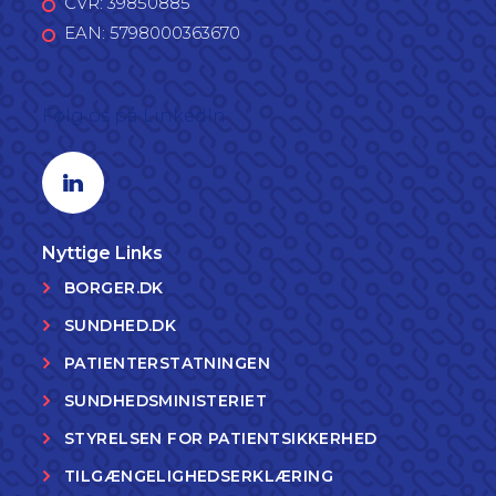
CVR: 39850885
EAN: 5798000363670
Følg os på LinkedIn
Linkedin profil
Nyttige Links
BORGER.DK
SUNDHED.DK
PATIENTERSTATNINGEN
SUNDHEDSMINISTERIET
STYRELSEN FOR PATIENTSIKKERHED
TILGÆNGELIGHEDSERKLÆRING