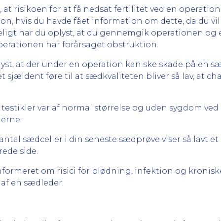
at risikoen for at få nedsat fertilitet ved en operation
ion, hvis du havde fået information om dette, da du vill
ligt har du oplyst, at du gennemgik operationen og e
perationen har forårsaget obstruktion.
plyst, at der under en operation kan ske skade på en sæ
sjældent føre til at sædkvaliteten bliver så lav, at cha
 testikler var af normal størrelse og uden sygdom ved
lerne.
ntal sædceller i din seneste sædprøve viser så lavt et
rede side.
informeret om risici for blødning, infektion og kroni
 af en sædleder.