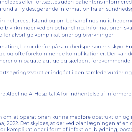
ledes eller fortsættes uden patientens informerede
grund af fyldestgørende information fra en sundheds
 sin helbredstilstand og om behandlingsmulighederne. 
og bivirkninger ved en behandling. Informationen sk
for alvorlige komplikationer og bivirkninger.
formation, beror derfor på sundhedspersonens skøn. 
ige og ofte forekommende komplikationer. Der kan
ormerer om bagatelagtige og sjældent forekommende 
Partshøringssvaret er indgået i den samlede vurdering
sere Afdeling A, Hospital A for indhentelse af informer
n om, at operationen kunne medføre obstruktion og ne
j 2022. Det skyldes, at der ved planlægningen af en
for komplikationer i form af infektion, blødning, post