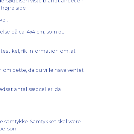
ndersøgelsen viste blandt andet en
højre side.
kel.
else på ca. 4x4 cm, som du
estikel, fik information om, at
n om dette, da du ville have ventet
dsat antal sædceller, da
 samtykke. Samtykket skal være
person.