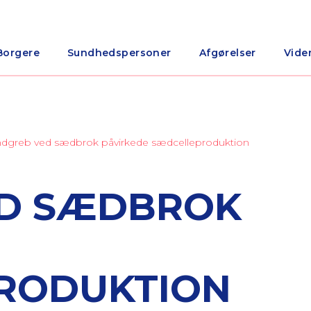
Borgere
Sundhedspersoner
Afgørelser
Vide
ndgreb ved sædbrok påvirkede sædcelleproduktion
ED SÆDBROK
RODUKTION