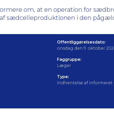
informere om, at en operation for sædbr
ng af sædcelleproduktionen i den pågæ
Offentliggørelsesdato:
onsdag den 9. oktober 20
Faggruppe:
Læger
Type:
Indhentelse af informeret