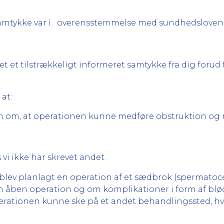
 samtykke var i overensstemmelse med sundhedsloven
tet et tilstrækkeligt informeret samtykke fra dig foru
 at:
n om, at operationen kunne medføre obstruktion og ne
 vi ikke har skrevet andet.
 blev planlagt en operation af et sædbrok (spermatocel
en åben operation og om komplikationer i form af blø
perationen kunne ske på et andet behandlingssted, hv