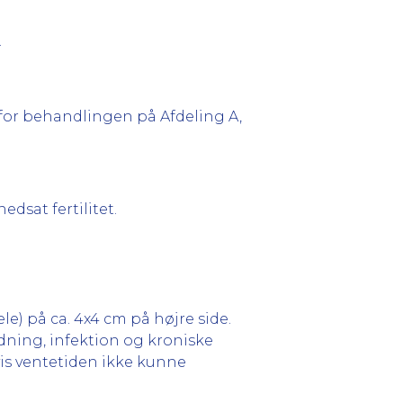
.
d for behandlingen på Afdeling A,
dsat fertilitet.
e) på ca. 4x4 cm på højre side.
dning, infektion og kroniske
is ventetiden ikke kunne