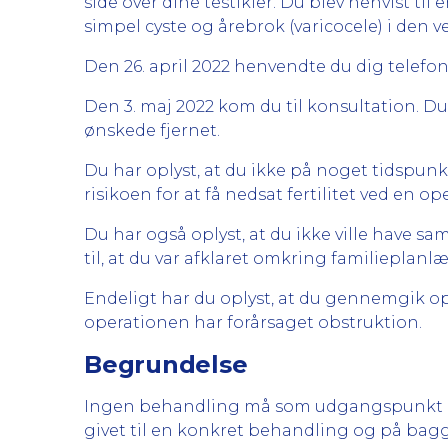
side over dine testikler. Du blev henvist ti
simpel cyste og årebrok (varicocele) i den v
Den 26. april 2022 henvendte du dig telefoni
Den 3. maj 2022 kom du til konsultation. Du
ønskede fjernet.
Du har oplyst, at du ikke på noget tidspunk
risikoen for at få nedsat fertilitet ved en ope
Du har også oplyst, at du ikke ville have sa
til, at du var afklaret omkring familieplanl
Endeligt har du oplyst, at du gennemgik op
operationen har forårsaget obstruktion.
Begrundelse
Ingen behandling må som udgangspunkt ind
givet til en konkret behandling og på bag