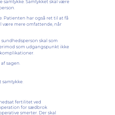
 samtykke. Samtykket skal være
person.
Patienten har også ret til at få
al være mere omfattende, når
En sundhedsperson skal som
 derimod som udgangspunkt ikke
komplikationer.
 af sagen.
et samtykke.
dsat fertilitet ved
 operation for sædbrok
operative smerter. Der skal