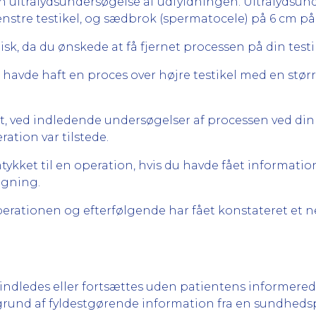
l en ultralydsundersøgelse af udfyldningen. Ultralydsu
enstre testikel, og sædbrok (spermatocele) på 6 cm på 
sk, da du ønskede at få fjernet processen på din testi
 havde haft en proces over højre testikel med en størr
t, ved indledende undersøgelser af processen ved din t
ration var tilstede.
mtykket til en operation, hvis du havde fået informatio
ægning.
erationen og efterfølgende har fået konstateret et ne
ledes eller fortsættes uden patientens informerede
grund af fyldestgørende information fra en sundheds