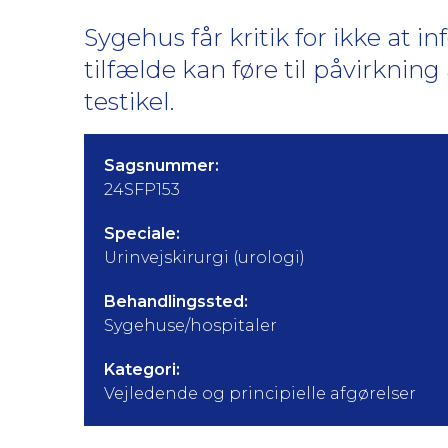
Sygehus får kritik for ikke at 
tilfælde kan føre til påvirkni
testikel.
Sagsnummer:
24SFP153
Speciale:
Urinvejskirurgi (urologi)
Behandlingssted:
Sygehuse/hospitaler
Kategori:
Vejledende og principielle afgørelser