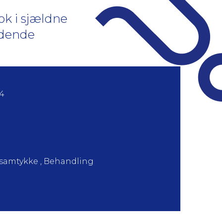
ok i sjældne
ldende
24
 samtykke , Behandling