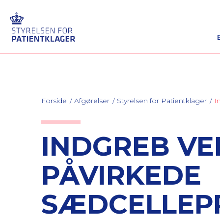
Forside
Afgørelser
Styrelsen for Patientklager
I
INDGREB V
PÅVIRKEDE
SÆDCELLEP