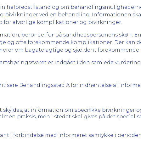
 sin helbredstilstand og om behandlingsmulighederne. 
og bivirkninger ved en behandling. Informationen sk
for alvorlige komplikationer og bivirkninger.
formation, beror derfor på sundhedspersonens skøn. 
ige og ofte forekommende komplikationer. Der kan
ormerer om bagatelagtige og sjældent forekommende 
Partshøringssvaret er indgået i den samlede vurdering
 kritisere Behandlingssted A for indhentelse af inform
 skyldes, at information om specifikke bivirkninger 
i almen praksis, men i stedet skal gives på det specia
ant i forbindelse med informeret samtykke i perioden 