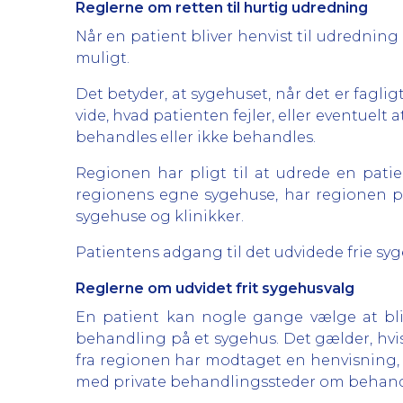
Reglerne om retten til hurtig udredning
Når en patient bliver henvist til udredning 
muligt.
Det betyder, at sygehuset, når det er faglig
vide, hvad patienten fejler, eller eventuelt
behandles eller ikke behandles.
Regionen har pligt til at udrede en pati
regionens egne sygehuse, har regionen pl
sygehuse og klinikker.
Patientens adgang til det udvidede frie sy
Reglerne om udvidet frit sygehusvalg
En patient kan nogle gange vælge at blive
behandling på et sygehus. Det gælder, hvis
fra regionen har modtaget en henvisning, e
med private behandlingssteder om behand