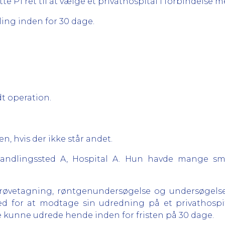
tte P1 ret til at vælge et privathospital i forbindelse
ling inden for 30 dage.
dt operation.
n, hvis der ikke står andet.
handlingssted A, Hospital A. Hun havde mange sme
dprøvetagning, røntgenundersøgelse og undersøgelse 
d for at modtage sin udredning på et privathospit
e kunne udrede hende inden for fristen på 30 dage.