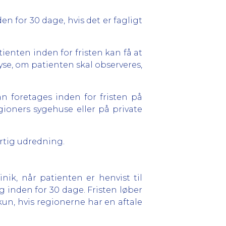
en for 30 dage, hvis det er fagligt
tienten inden for fristen kan få at
lyse, om patienten skal observeres,
n foretages inden for fristen på
ioners sygehuse eller på private
urtig udredning.
nik, når patienten er henvist til
 inden for 30 dage. Fristen løber
un, hvis regionerne har en aftale