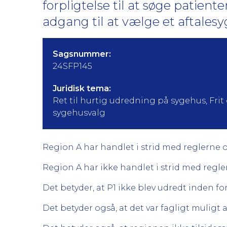
forpligtelse til at søge patient
adgang til at vælge et aftale
Sagsnummer:
24SFP145
Juridisk tema:
Ret til hurtig udredning på sygehus, Frit 
sygehusvalg
Region A har handlet i strid med reglerne o
Region A har ikke handlet i strid med regler
Det betyder, at P1 ikke blev udredt inden fo
Det betyder også, at det var fagligt muligt a