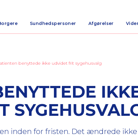
Borgere
Sundhedspersoner
Afgørelser
Vide
atienten benyttede ikke udvidet frit sygehusvalg
BENYTTEDE IKK
IT SYGEHUSVAL
n inden for fristen. Det ændrede ikke