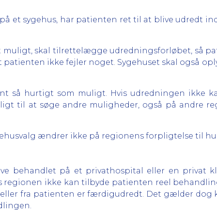
på et sygehus, har patienten ret til at blive udredt ind
t muligt, skal tilrettelægge udredningsforløbet, så pa
 at patienten ikke fejler noget. Sygehuset skal også op
ent så hurtigt som muligt. Hvis udredningen ikke ka
igt til at søge andre muligheder, også på andre reg
gehusvalg ændrer ikke på regionens forpligtelse til h
 behandlet på et privathospital eller en privat kli
 regionen ikke kan tilbyde patienten reel behandling
ller fra patienten er færdigudredt. Det gælder dog k
lingen.