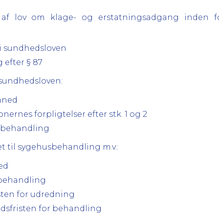
18 af lov om klage- og erstatningsadgang inden 
 b i sundhedsloven
g efter § 87
f sundhedsloven:
måned
nernes forpligtelser efter stk. 1 og 2
il behandling
et til sygehusbehandling m.v.:
ned
il behandling
risten for udredning
 tidsfristen for behandling