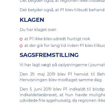
Det betyder også, at regionen ikke tilsidesa
Det betyder også, at P1 blev tilbudt behand
KLAGEN
Du har klaget over:
at P1 ikke blev udredt hurtigt nok.
at der gik for lang tid inden P1 blev tilbu
SAGSFREMSTILLING
Vi har lagt vægt på oplysningerne i journale
Den 29. maj 2019 blev P1 henvist til Be
Henvisningen blev modtaget samme dag.
Den 5. juni 2019 blev P1 indkaldt til blo
indkaldelsesbrevet, at hun havde mulighe
udvidede frie sygehusvalg, da regionen ikk