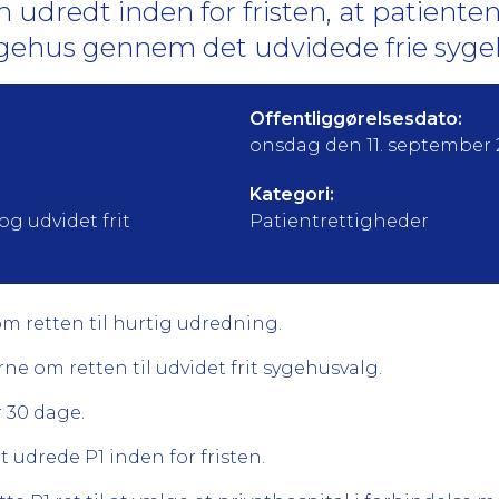
en udredt inden for fristen, at patient
sygehus gennem det udvidede frie syge
Offentliggørelsesdato:
onsdag den 11. september
Kategori:
og udvidet frit
Patientrettigheder
m retten til hurtig udredning.
ne om retten til udvidet frit sygehusvalg.
r 30 dage.
t udrede P1 inden for fristen.