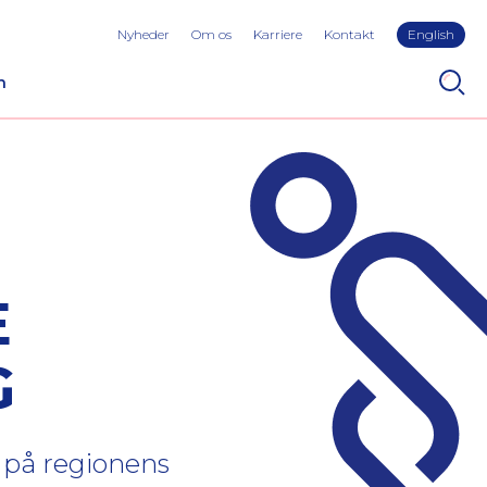
Nyheder
Om os
Karriere
Kontakt
English
n
E
G
 på regionens