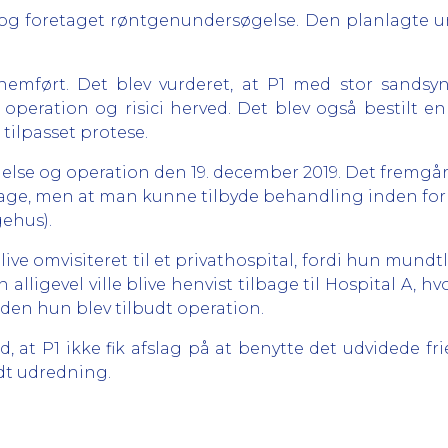
r og foretaget røntgenundersøgelse. Den planlagte und
nemført. Det blev vurderet, at P1 med stor sandsyn
operation og risici herved. Det blev også bestilt e
ilpasset protese.
æggelse og operation den 19. december 2019. Det fremgå
ge, men at man kunne tilbyde behandling inden for 3
ehus).
live omvisiteret til et privathospital, fordi hun mundt
 alligevel ville blive henvist tilbage til Hospital A, 
inden hun blev tilbudt operation.
d, at P1 ikke fik afslag på at benytte det udvidede f
dt udredning.