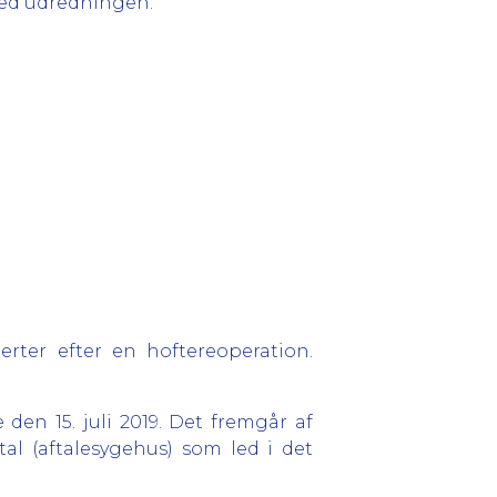
 med udredningen.
rter efter en hoftereoperation.
den 15. juli 2019. Det fremgår af
al (aftalesygehus) som led i det