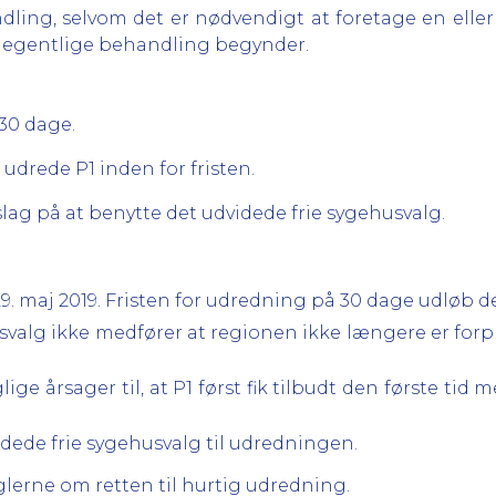
ling, selvom det er nødvendigt at foretage en eller f
 egentlige behandling begynder.
 30 dage.
t udrede P1 inden for fristen.
slag på at benytte det udvidede frie sygehusvalg.
maj 2019. Fristen for udredning på 30 dage udløb derf
svalg ikke medfører at regionen ikke længere er forp
ige årsager til, at P1 først fik tilbudt den første ti
videde frie sygehusvalg til udredningen.
glerne om retten til hurtig udredning.