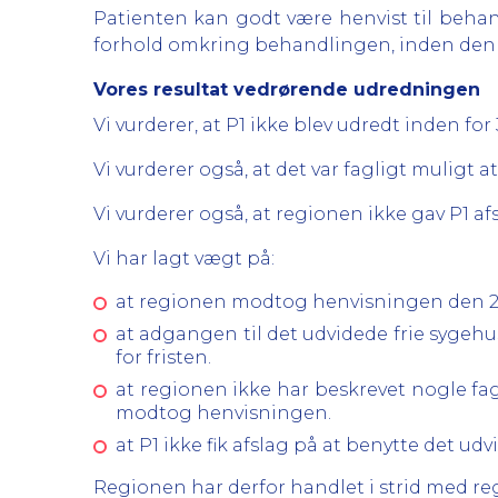
Patienten kan godt være henvist til behand
forhold omkring behandlingen, inden den
Vores resultat vedrørende udredningen
Vi vurderer, at P1 ikke blev udredt inden for
Vi vurderer også, at det var fagligt muligt a
Vi vurderer også, at regionen ikke gav P1 af
Vi har lagt vægt på:
at regionen modtog henvisningen den 29. 
at adgangen til det udvidede frie sygehu
for fristen.
at regionen ikke har beskrevet nogle fagl
modtog henvisningen.
at P1 ikke fik afslag på at benytte det ud
Regionen har derfor handlet i strid med re