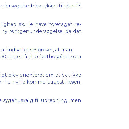
ersøgelse blev rykket til den 17.
lighed skulle have foretaget re-
n ny røntgenundersøgelse, da det
r af indkaldelsesbrevet, at man
0 dage på et privathospital, som
ligt blev orienteret om, at det ikke
hvor hun ville komme bagest i køen.
rie sygehusvalg til udredning, men