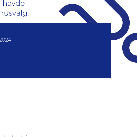
en havde
husvalg.
 2024