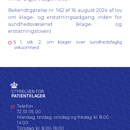
Bekendtgørelse nr. 962 af 16. august 2024 af lov
om klage- og erstatningsadgang inden for
sundhedsvæsenet (klage- og
erstatningsloven)
§ 1, stk. 2, om klager over sundhedsfaglig
virksomhed
Telefon
72 33 05 00
Mandag, tirsdag, onsdag og fredag: kl. 8.00 -
14.00
Torsdag: kl. 8.00-16.00