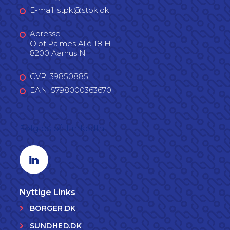
E-mail: stpk@stpk.dk
Adresse
Olof Palmes Allé 18 H
8200 Aarhus N
CVR: 39850885
EAN: 5798000363670
Følg os på LinkedIn
Linkedin profil
Nyttige Links
BORGER.DK
SUNDHED.DK