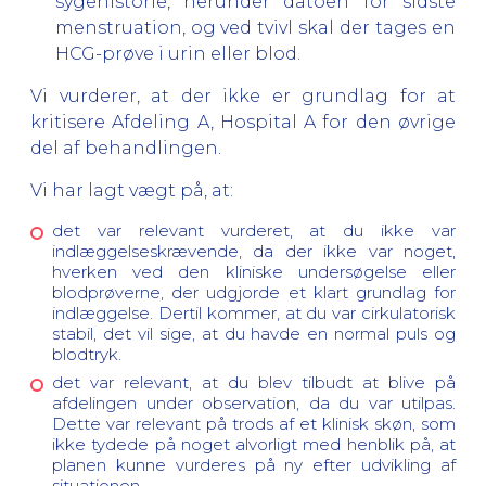
sygehistorie, herunder datoen for sidste
menstruation, og ved tvivl skal der tages en
HCG-prøve i urin eller blod.
Vi vurderer, at der ikke er grundlag for at
kritisere Afdeling A, Hospital A for den øvrige
del af behandlingen.
Vi har lagt vægt på, at:
det var relevant vurderet, at du ikke var
indlæggelseskrævende, da der ikke var noget,
hverken ved den kliniske undersøgelse eller
blodprøverne, der udgjorde et klart grundlag for
indlæggelse. Dertil kommer, at du var cirkulatorisk
stabil, det vil sige, at du havde en normal puls og
blodtryk.
det var relevant, at du blev tilbudt at blive på
afdelingen under observation, da du var utilpas.
Dette var relevant på trods af et klinisk skøn, som
ikke tydede på noget alvorligt med henblik på, at
planen kunne vurderes på ny efter udvikling af
situationen.