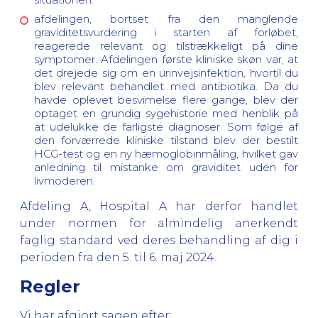
afdelingen, bortset fra den manglende
graviditetsvurdering i starten af forløbet,
reagerede relevant og tilstrækkeligt på dine
symptomer. Afdelingen første kliniske skøn var, at
det drejede sig om en urinvejsinfektion, hvortil du
blev relevant behandlet med antibiotika. Da du
havde oplevet besvimelse flere gange, blev der
optaget en grundig sygehistorie med henblik på
at udelukke de farligste diagnoser. Som følge af
den forværrede kliniske tilstand blev der bestilt
HCG-test og en ny hæmoglobinmåling, hvilket gav
anledning til mistanke om graviditet uden for
livmoderen.
Afdeling A, Hospital A har derfor handlet
under normen for almindelig anerkendt
faglig standard ved deres behandling af dig i
perioden fra den 5. til 6. maj 2024.
Regler
Vi har afgjort sagen efter: