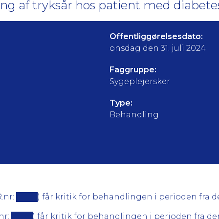
g af tryksår hos patient med diabetes
Offentliggørelsesdato:
onsdag den 31. juli 2024
Faggruppe:
Sygeplejersker
Type:
Behandling
███) får kritik for behandlingen i perioden fra den 1
██) får kritik for behandlingen i perioden fra den 15