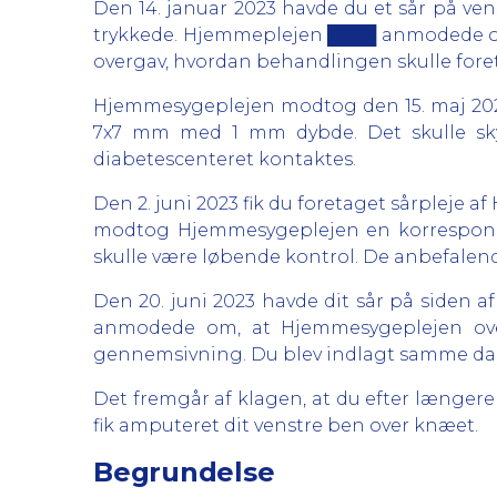
Den 14. januar 2023 havde du et sår på ven
trykkede. Hjemmeplejen ████ anmodede om,
overgav, hvordan behandlingen skulle foreta
Hjemmesygeplejen modtog den 15. maj 2023
7x7 mm med 1 mm dybde. Det skulle skyl
diabetescenteret kontaktes.
Den 2. juni 2023 fik du foretaget sårpleje 
modtog Hjemmesygeplejen en korrespondanc
skulle være løbende kontrol. De anbefalen
Den 20. juni 2023 havde dit sår på siden
anmodede om, at Hjemmesygeplejen overt
gennemsivning. Du blev indlagt samme dag 
Det fremgår af klagen, at du efter længere
fik amputeret dit venstre ben over knæet.
Begrundelse