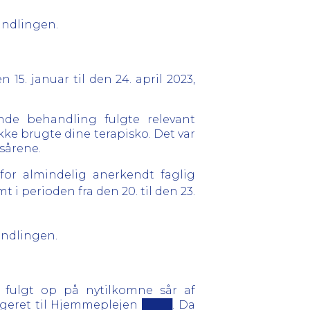
handlingen.
5. januar til den 24. april 2023,
nde behandling fulgte relevant
kke brugte dine terapisko. Det var
 sårene.
r almindelig anerkendt faglig
 i perioden fra den 20. til den 23.
andlingen.
t fulgt op på nytilkomne sår af
legeret til Hjemmeplejen ████. Da