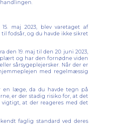
behandlingen.
15. maj 2023, blev varetaget af
l fodsår, og du havde ikke sikret
 den 19. maj til den 20. juni 2023,
 oplært og har den fornødne viden
ler sårsygeplejersker. Når der er
til hjemmeplejen med regelmæssig
er en læge, da du havde tegn på
e, er der stadig risiko for, at det
r vigtigt, at der reageres med det
endt faglig standard ved deres