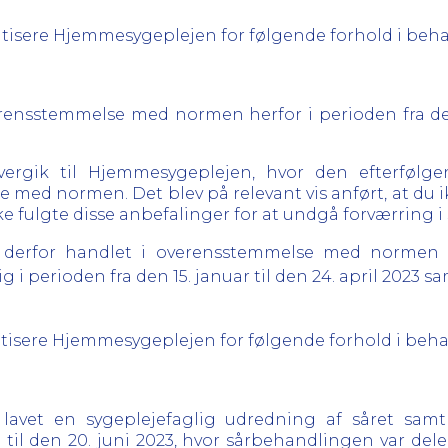
 kritisere Hjemmesygeplejen for følgende forhold i be
rensstemmelse med normen herfor i perioden fra den 1
ergik til Hjemmesygeplejen, hvor den efterfølge
med normen. Det blev på relevant vis anført, at du i
e fulgte disse anbefalinger for at undgå forværring i
erfor handlet i overensstemmelse med normen fo
 perioden fra den 15. januar til den 24. april 2023 samt
kritisere Hjemmesygeplejen for følgende forhold i beh
 lavet en sygeplejefaglig udredning af såret sam
j til den 20. juni 2023, hvor sårbehandlingen var de