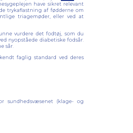
esygeplejen have sikret relevant
de trykaflastning af fødderne om
lige triagemøder, eller ved at
 kunne vurdere det fodtøj, som du
t ved nyopståede diabetiske fodsår.
e sår.
endt faglig standard ved deres
for sundhedsvæsenet (klage- og