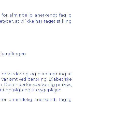
for almindelig anerkendt faglig
der, at vi ikke har taget stilling
behandlingen.
3 for vurdering og planlægning af
m var ømt ved berøring. Diabetiske
n. Det er derfor sædvanlig praksis,
tæt opfølgning fra sygeplejen.
r almindelig anerkendt faglig