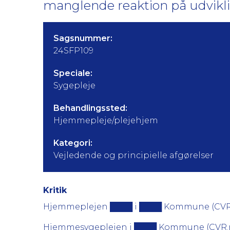
manglende reaktion på udviklin
Sagsnummer:
24SFP109
Speciale:
Sygepleje
Behandlingssted:
Hjemmepleje/plejehjem
Kategori:
Vejledende og principielle afgørelser
Kritik
Hjemmeplejen ████ i ████ Kommune (CVR.nr: █
Hjemmesygeplejen i ████ Kommune (CVR.nr: ██