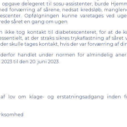
 opgave delegeret til sosu-assistenter, burde Hjemm
ed forværring af sårene, nedsat kredsløb, manglen
scenter. Opfølgningen kunne varetages ved ugent
verede såret en gang om ugen.
n ikke tog kontakt til diabetescenteret, for at de
 essentielt, at der straks sikres trykaflastning af såre
 skulle tages kontakt, hvis der var forværring af din
erfor handlet under normen for almindelig anerk
2023 til den 20. juni 2023.
3 af lov om klage- og erstatningsadgang inden 
virksomhed