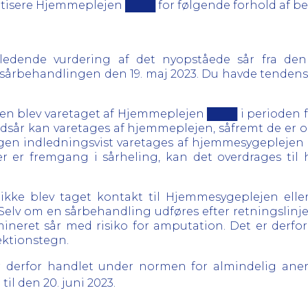
 kritisere Hjemmeplejen ████ for følgende forhold af 
ndledende vurdering af det nyopståede sår fra den 
årbehandlingen den 19. maj 2023. Du havde tendens ti
gen blev varetaget af Hjemmeplejen ████ i perioden fra
 fodsår kan varetages af hjemmeplejen, såfremt de er
en indledningsvist varetages af hjemmesygeplejen el
g der er fremgang i sårheling, kan det overdrages 
n ikke blev taget kontakt til Hjemmesygeplejen ell
 Selv om en sårbehandling udføres efter retningslinjern
rmineret sår med risiko for amputation. Det er derfo
ektionstegn.
erfor handlet under normen for almindelig anerk
til den 20. juni 2023.