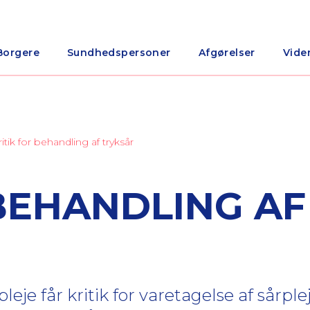
Borgere
Sundhedspersoner
Afgørelser
Vide
ritik for behandling af tryksår
 BEHANDLING AF
 får kritik for varetagelse af sårple