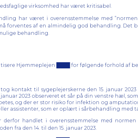
edsfaglige virksomhed har været kritisabel.
handling har været i overensstemmelse med ”normen 
å forventes af en almindelig god behandling. Det bety
 mulige behandling.
 kritisere Hjemmeplejen ████ for følgende forhold af 
tog kontakt til sygeplejerskerne den 15. januar 202
 januar 2023 observeret et sår på din venstre hæl, so
betes, og der er stor risiko for infektion og amputatio
eller assistenter, som er oplært i sårbehandling med 
erfor handlet i overensstemmelse med normen fo
en fra den 14. til den 15. januar 2023.