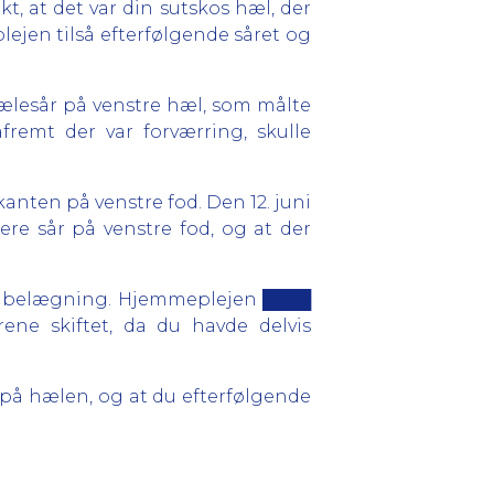
, at det var din sutskos hæl, der
jen tilså efterfølgende såret og
ælesår på venstre hæl, som målte
emt der var forværring, skulle
anten på venstre fod. Den 12. juni
re sår på venstre fod, og at der
dig belægning. Hjemmeplejen ████
ne skiftet, da du havde delvis
 på hælen, og at du efterfølgende