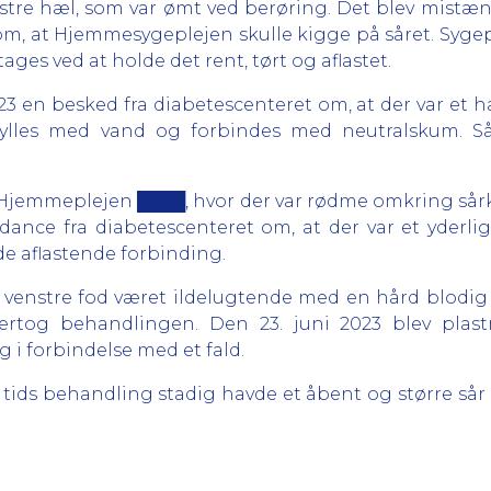
stre hæl, som var ømt ved berøring. Det blev mistænkt
 at Hjemmesygeplejen skulle kigge på såret. Sygeple
ges ved at holde det rent, tørt og aflastet.
 en besked fra diabetescenteret om, at der var et h
les med vand og forbindes med neutralskum. Såfr
af Hjemmeplejen ████, hvor der var rødme omkring sårk
e fra diabetescenteret om, at der var et yderlige
de aflastende forbinding.
 af venstre fod været ildelugtende med en hård blo
og behandlingen. Den 23. juni 2023 blev plastre
i forbindelse med et fald.
 tids behandling stadig havde et åbent og større sår