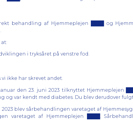
korrekt behandling af Hjemmeplejen ████ og Hjem
.
 at:
dviklingen i tryksåret på venstre fod.
 vi ikke har skrevet andet.
. januar den 23. juni 2023 tilknyttet Hjemmeplejen
og var kendt med diabetes. Du blev derudover fulgt 
pril 2023 blev sårbehandlingen varetaget af Hjemmesyge
ngen varetaget af Hjemmeplejen ████. Sårbehandli