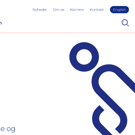
Nyheder
Om os
Karriere
Kontakt
English
n
je og