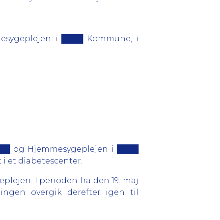
mesygeplejen i ████ Kommune, i
 ████ og Hjemmesygeplejen i ████
i et diabetescenter.
plejen. I perioden fra den 19. maj
ngen overgik derefter igen til