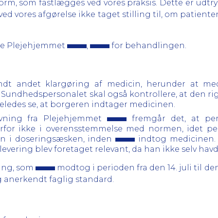
orm, som fastlægges ved vores praksis. Dette er udtry
ved vores afgørelse ikke taget stilling til, om patie
sere Plejehjemmet
,
for behandlingen.
ndt andet klargøring af medicin, herunder at med
. Sundhedspersonalet skal også kontrollere, at den rig
igeledes se, at borgeren indtager medicinen.
ivning fra Plejehjemmet
fremgår det, at per
rfor ikke i overensstemmelse med normen, idet pers
gen i doseringsæsken, inden
indtog medicinen
levering blev foretaget relevant, da han ikke selv havd
ling, som
modtog i perioden fra den 14. juli til d
 anerkendt faglig standard.