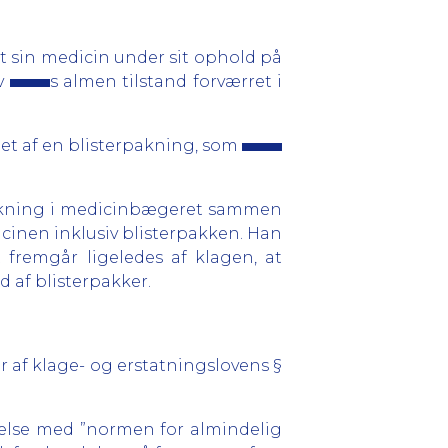
et sin medicin under sit ophold på
ev
s almen tilstand forværret i
aget af en blisterpakning, som
erpakning i medicinbægeret sammen
cinen inklusiv blisterpakken. Han
 fremgår ligeledes af klagen, at
ud af blisterpakker.
r af klage- og erstatningslovens §
melse med ”normen for almindelig