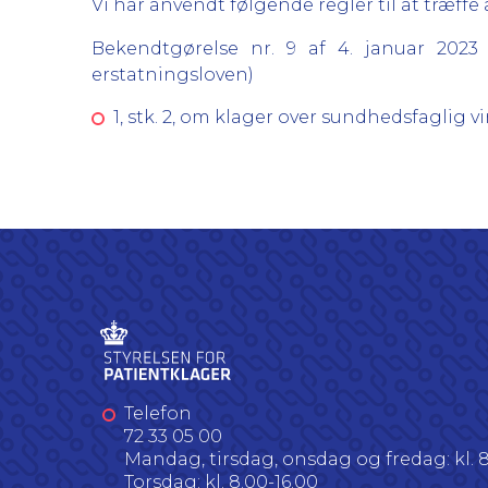
Vi har anvendt følgende regler til at træffe 
Bekendtgørelse nr. 9 af 4. januar 202
erstatningsloven)
1, stk. 2, om klager over sundhedsfaglig 
Telefon
72 33 05 00
Mandag, tirsdag, onsdag og fredag: kl. 8
Torsdag: kl. 8.00-16.00