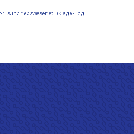
for sundhedsvæsenet (klage- og