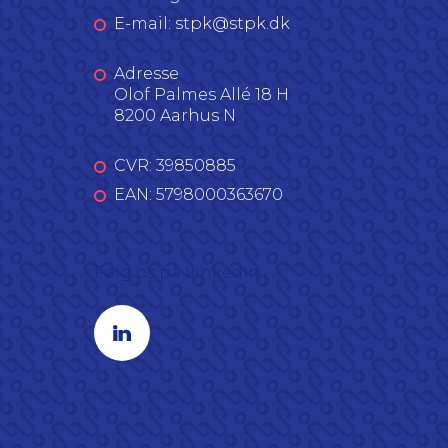
E-mail: stpk@stpk.dk
Adresse
Olof Palmes Allé 18 H
8200 Aarhus N
CVR: 39850885
EAN: 5798000363670
Følg os på LinkedIn
Linkedin profil