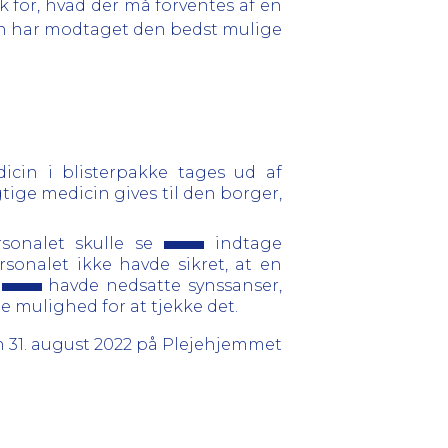
k for, hvad der må forventes af en
nten har modtaget den bedst mulige
icin i blisterpakke tages ud af
tige medicin gives til den borger,
sonalet skulle se
indtage
onalet ikke havde sikret, at en
.
havde nedsatte synssanser,
e mulighed for at tjekke det.
en 31. august 2022 på Plejehjemmet