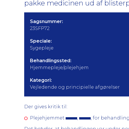
pakke medicinen ud af blister
Sagsnummer:
23SFP72
Speciale:
Sygepleje
Behandlingssted:
Hjemmepleje/plejehjem
Kategori:
Vejledende og principielle afgørelser
Der gives kritik til:
Plejehjemmet
,
, for behandlinge
Det betyder, at behandlingen var under no