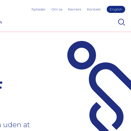
Nyheder
Om os
Karriere
Kontakt
English
n
F
n uden at