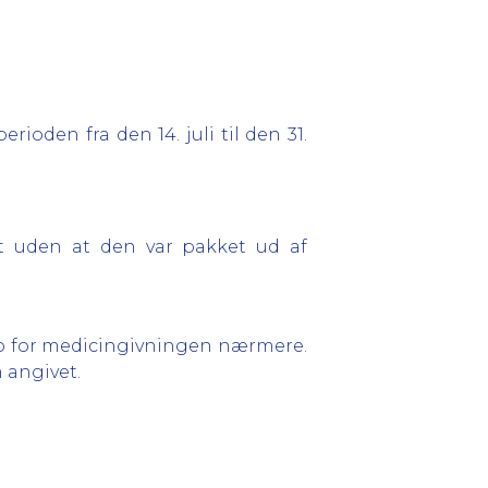
perioden fra den 14. juli til den 31.
et uden at den var pakket ud af
to for medicingivningen nærmere.
n angivet.