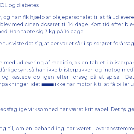
KOL og diabetes.
 og han fik hjælp af plejepersonalet til at få udlever
2 blev medicinen doseret til 14 dage. Kort tid efter bl
ed. Han tabte sig 3 kg på 14 dage.
us viste det sig, at der var et sår i spiserøret forårs
se med udlevering af medicin, fik en tablet i blist
årlige syn, så han ikke blisterpakken og indtog medi
de og kastede op igen efter forsøg på at spise. Det
erpakninger, idet
ikke har motorik til at få piller 
edsfaglige virksomhed har været kritisabel. Det følge
lling til, om en behandling har været i overensstem