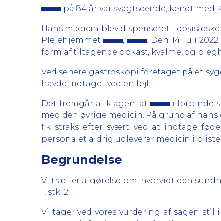
på 84 år var svagtseende, kendt med 
Hans medicin blev dispenseret i dosisæsker,
Plejehjemmet
,
. Den 14. juli 202
form af tiltagende opkast, kvalme, og blegh
Ved senere gastroskopi foretaget på et sygeh
havde indtaget ved en fejl.
Det fremgår af klagen, at
i forbindel
med den øvrige medicin. På grund af hans d
fik straks efter svært ved at indtage fø
personalet aldrig udleverer medicin i blist
Begrundelse
Vi træffer afgørelse om, hvorvidt den sundh
1, stk. 2.
Vi tager ved vores vurdering af sagen sti