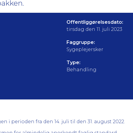
pakken.
Offentliggørelsesdato:
tirsdag den 11. juli 2023
Faggruppe:
Sygeplejersker
Type:
Behandling
n i perioden fra den 14. juli til den 31. august 2022.
rmen for almindelig anerkendt faglig standard.