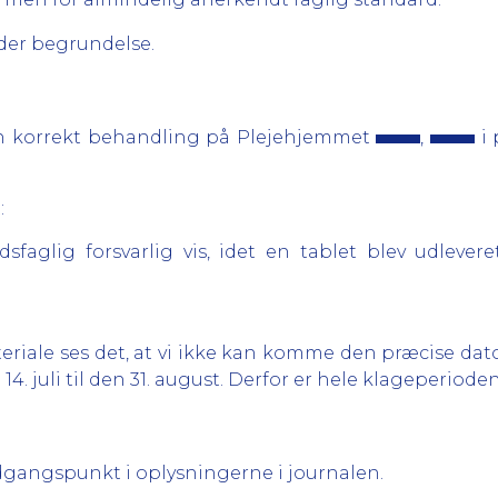
er begrundelse.
 korrekt behandling på Plejehjemmet
,
i 
:
aglig forsvarlig vis, idet en tablet blev udlever
iale ses det, at vi ikke kan komme den præcise da
4. juli til den 31. august. Derfor er hele klageperiode
dgangspunkt i oplysningerne i journalen.