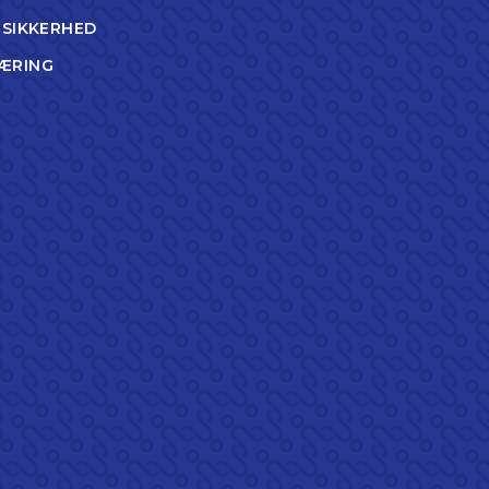
TSIKKERHED
ÆRING