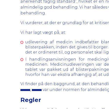
anerkendt faglig standard”, hvilket er en n
almindelig god behandling. Vi har således 
behandling.
Vi vurderer, at der er grundlag for at kriti
Vi har lagt vægt på, at:
udlevering af medicin indbefatter bla
blisterpakken, inden det gives til borger
det er ordineret til, og personalet skal l
I handlingsanvisningen for medicing
medicinen. Medicinudleveringen var de
tablet var pakket ud af blisterpaknin
hvorfor han var ekstra afhængig af, at ud
Vi finder på den baggrund, at den behand
,
var under normen for almindelig
Regler