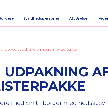
Borgere
Sundhedspersoner
Afgørelser
Vide
anglende udpakning af medicin i blisterpakke
 UDPAKNING A
LISTERPAKKE
evere medicin til borger med nedsat sy