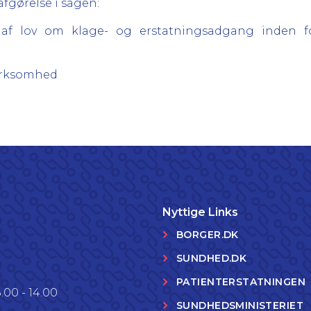
afgørelse i sagen:
3 af lov om klage- og erstatningsadgang inden 
virksomhed
Nyttige Links
BORGER.DK
SUNDHED.DK
PATIENTERSTATNINGEN
.00 - 14.00
SUNDHEDSMINISTERIET