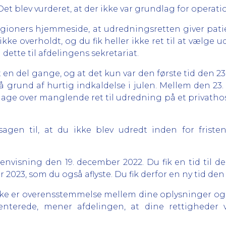
Det blev vurderet, at der ikke var grundlag for operatio
gioners hjemmeside, at udredningsretten giver patien
kke overholdt, og du fik heller ikke ret til at vælge 
ette til afdelingens sekretariat.
t en del gange, og at det kun var den første tid den 23.
på grund af hurtig indkaldelse i julen. Mellem den 23
klage over manglende ret til udredning på et privathos
agen til, at du ikke blev udredt inden for friste
envisning den 19. december 2022. Du fik en tid til d
uar 2023, som du også aflyste. Du fik derfor en ny tid den
ikke er overensstemmelse mellem dine oplysninger og 
nterede, mener afdelingen, at dine rettigheder 