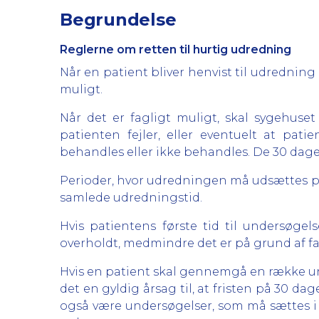
Begrundelse
Reglerne om retten til hurtig udredning
Når en patient bliver henvist til udredning 
muligt.
Når det er fagligt muligt, skal sygehuse
patienten fejler, eller eventuelt at pat
behandles eller ikke behandles. De 30 dag
Perioder, hvor udredningen må udsættes på 
samlede udredningstid.
Hvis patientens første tid til undersøge
overholdt, medmindre det er på grund af fa
Hvis en patient skal gennemgå en række und
det en gyldig årsag til, at fristen på 30 d
også være undersøgelser, som må sættes i