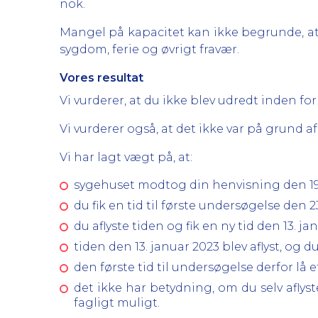
nok.
Mangel på kapacitet kan ikke begrunde, at 
sygdom, ferie og øvrigt fravær.
Vores resultat
Vi vurderer, at du ikke blev udredt inden for
Vi vurderer også, at det ikke var på grund af 
Vi har lagt vægt på, at:
sygehuset modtog din henvisning den 19. 
du fik en tid til første undersøgelse den 
du aflyste tiden og fik en ny tid den 13. ja
tiden den 13. januar 2023 blev aflyst, og du
den første tid til undersøgelse derfor lå e
det ikke har betydning, om du selv aflys
fagligt muligt.