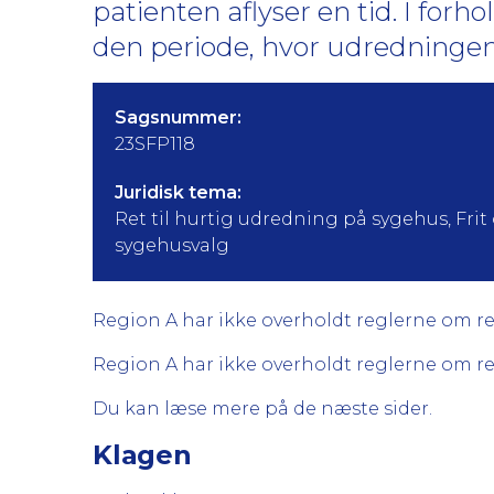
patienten aflyser en tid. I forh
den periode, hvor udredningen
Sagsnummer:
23SFP118
Juridisk tema:
Ret til hurtig udredning på sygehus, Frit 
sygehusvalg
Region A har ikke overholdt reglerne om re
Region A har ikke overholdt reglerne om ret
Du kan læse mere på de næste sider.
Klagen