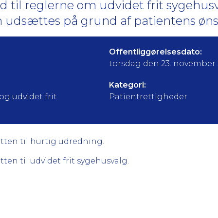
old til reglerne om udvidet frit sygehus
 udsættes på grund af patientens øns
Offentliggørelsesdato:
torsdag den 23. november
Kategori:
og udvidet frit
Patientrettigheder
tten til hurtig udredning.
ten til udvidet frit sygehusvalg.