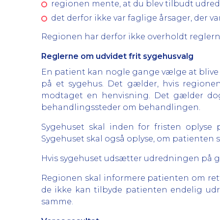
regionen mente, at du blev tilbudt udred
det derfor ikke var faglige årsager, der va
Regionen har derfor ikke overholdt reglern
Reglerne om udvidet frit sygehusvalg
En patient kan nogle gange vælge at blive u
på et sygehus. Det gælder, hvis regione
modtaget en henvisning. Det gælder dog 
behandlingssteder om behandlingen.
Sygehuset skal inden for fristen oplyse p
Sygehuset skal også oplyse, om patienten s
Hvis sygehuset udsætter udredningen på gru
Regionen skal informere patienten om retten
de ikke kan tilbyde patienten endelig udre
samme.