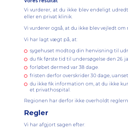
Vores resultat
Vi vurderer, at du ikke blev endeligt udre
eller en privat klinik.
Vi vurderer også, at du ikke blev vejledt om
Vi har lagt vægt på, at:
sygehuset modtog din henvisning til udre
du fik første tid til undersøgelse den 26. 
forløbet dermed var 38 dage.
fristen derfor overskrider 30 dage, uanse
du ikke fik information om, at du ikke ku
et privathospital.
Regionen har derfor ikke overholdt reglerne
Regler
Vi har afgjort sagen efter: