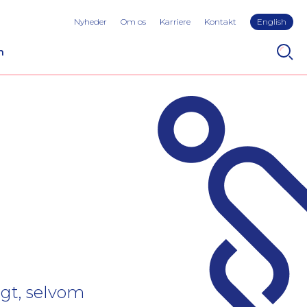
Nyheder
Om os
Karriere
Kontakt
English
n
igt, selvom