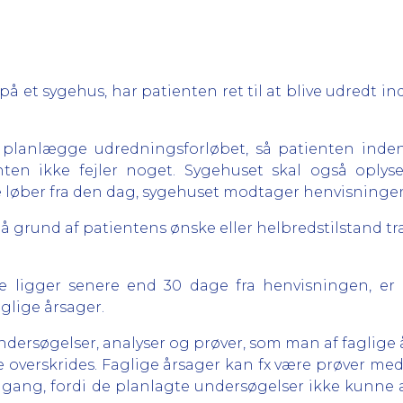
på et sygehus, har patienten ret til at blive udredt ind
t planlægge udredningsforløbet, så patienten inden 
ienten ikke fejler noget. Sygehuset skal også oplys
e løber fra den dag, sygehuset modtager henvisninge
grund af patientens ønske eller helbredstilstand træ
lse ligger senere end 30 dage fra henvisningen, er 
glige årsager.
ersøgelser, analyser og prøver, som man af faglige å
age overskrides. Faglige årsager kan fx være prøver me
 gang, fordi de planlagte undersøgelser ikke kunne 