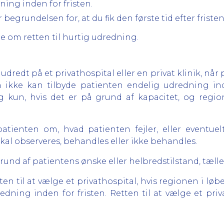
ning inden for fristen.
r begrundelsen for, at du fik den første tid efter friste
e om retten til hurtig udredning.
dredt på et privathospital eller en privat klinik, når
n ikke kan tilbyde patienten endelig udredning ind
kun, hvis det er på grund af kapacitet, og regio
atienten om, hvad patienten fejler, eller eventuelt
kal observeres, behandles eller ikke behandles.
nd af patientens ønske eller helbredstilstand, tælle
 til at vælge et privathospital, hvis regionen i løbet
dning inden for fristen. Retten til at vælge et priv