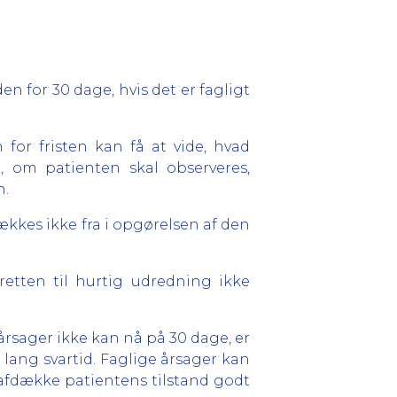
en for 30 dage, hvis det er fagligt
for fristen kan få at vide, hvad
e, om patienten skal observeres,
n.
kkes ikke fra i opgørelsen af den
retten til hurtig udredning ikke
rsager ikke kan nå på 30 dage, er
d lang svartid. Faglige årsager kan
afdække patientens tilstand godt