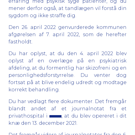
erfaring med psykisk syge patienter, og du
mener derfor også, at tandlægen vil forstå din
sygdom og ikke straffe dig.
Den 26. april 2022 genvurderede kommunen
afgørelsen af 7. april 2022, som de herefter
fastholdt.
Du har oplyst, at du den 4. april 2022 blev
oplyst af en overlæge på en psykiatrisk
afdeling, at du formentlig har skizofreni og en
personlighedsforstyrrelse. Du venter dog
fortsat på at blive endelig udredt og modtage
korrekt behandling.
Du har vedlagt flere dokumenter. Det fremgår
blandt andet af et journalnotat fra et
privathospital i
, at du blev opereret i dit
knæ den 13. december 2021.
Det fremgår videre af journalnotater fra den 6.