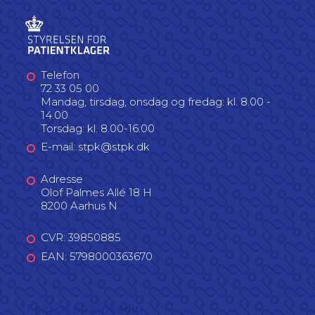
Telefon
72 33 05 00
Mandag, tirsdag, onsdag og fredag: kl. 8.00 -
14.00
Torsdag: kl. 8.00-16.00
E-mail: stpk@stpk.dk
Adresse
Olof Palmes Allé 18 H
8200 Aarhus N
CVR: 39850885
EAN: 5798000363670
Følg os på LinkedIn