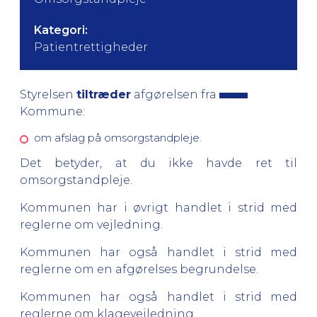
Kategori:
Patientrettigheder
Styrelsen
tiltræder
afgørelsen fra
Kommune:
om afslag på omsorgstandpleje.
Det betyder, at du ikke havde ret til
omsorgstandpleje.
Kommunen har i øvrigt handlet i strid med
reglerne om vejledning.
Kommunen har også handlet i strid med
reglerne om en afgørelses begrundelse.
Kommunen har også handlet i strid med
reglerne om klagevejledning.