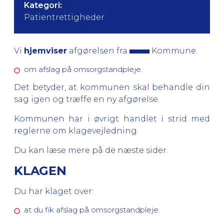
Kategori:
Patientrettigheder
Vi
hjemviser
afgørelsen fra
Kommune:
om afslag på omsorgstandpleje.
Det betyder, at kommunen skal behandle din
sag igen og træffe en ny afgørelse.
Kommunen har i øvrigt handlet i strid med
reglerne om klagevejledning.
Du kan læse mere på de næste sider.
KLAGEN
Du har klaget over:
at du fik afslag på omsorgstandpleje.