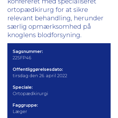
konfereret med specialiseret
ortopædkirurg for at sikre
relevant behandling, herunder
særlig opmærksomhed på
knoglens blodforsyning.
Sagsnummer:
22SFP46
Offentliggørelsesdato:
tirsdag den 26. april 2022
Speciale:
Ortopædkirurgi
Faggruppe:
Læger