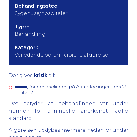
Behandlingssted:
Sygehuse/hospitaler
Type:
Behandling
Kategori:
Vejledende og principielle afgørelser
Der gives
kritik
til:
, for behandlingen på Akutafdelingen den 25.
april 2021.
Det betyder, at behandlingen var under
normen for almindelig anerkendt faglig
standard.
Afgørelsen uddybes nærmere nedenfor under