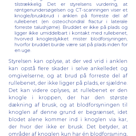
tilstrækkelig. Det er styrelsens vurdering, at
røntgenundersøgelsen og CT-scanningen viser et
knogle/bruskbrud i anklen på forreste del af
rullebenet (en osteochondral fractur i laterale
forreste talushjørne). Bruddet er ikke på plads og
ligger ikke umiddelbart i kontakt med rullebenet,
hvorved knoglestykket mister blodforsyningen,
hvorfor bruddet burde være sat på plads inden for
en uge.
Styrelsen kan oplyse, at der ved vrid i anklen
kan opstå flere skader i selve ankelledet og
omgivelserne, og at brud på forreste del af
rullebenet, der ikke ligger på plads, er sjældne.
Det kan videre oplyses, at rullebenet er den
knogle i kroppen, der har den største
dækning af brusk, og at blodforsyningen til
knoglen af denne grund er begrænset, idet
blodet alene kommer ind i knoglen via kar,
der hvor der ikke er brusk. Det betyder, at
områder af knoglen kun har én blodforsyning,