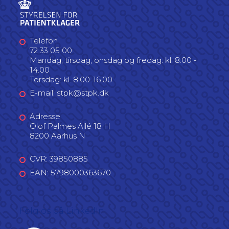
Telefon
72 33 05 00
Mandag, tirsdag, onsdag og fredag: kl. 8.00 -
14.00
Torsdag: kl. 8.00-16.00
E-mail: stpk@stpk.dk
Adresse
Olof Palmes Allé 18 H
8200 Aarhus N
CVR: 39850885
EAN: 5798000363670
Følg os på LinkedIn