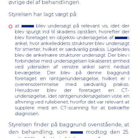
øvrige del af behandlingen.
Styrelsen har lagt vægt på:
at
blev undersøgt på relevant vis, idet der
blev spurgt ind til skadens opståen, hvorefter der
blev foretaget en objektiv undersøgelse af
s
ankel, hvor ankelleddets strukturer blev undersøgt
for smerter, hvilket er sædvanlig praksis. Ligeledes
blev de ankelnære strukturer undersøgt. Der blev i
forbindelse med undersøgelsen lokaliseret ømhed
ved ydersiden af venstre ankel samt nedsat
bevægelse. Der blev på denne baggrund
foretaget en røntgenundersøgelse, hvilket er i
overensstemmelse med sædvanlig praksis.
Herudover blev der foretaget en CT-
undersøgelse, idet røntgenundersøgelsen viste en
afrivning ved rullebenet, hvorfor det var relevant at
supplere med en CT-scanning for at bekræfte
diagnosen.
Styrelsen finder på baggrund ovenstående, at
den behandling, som
modtog den 25.