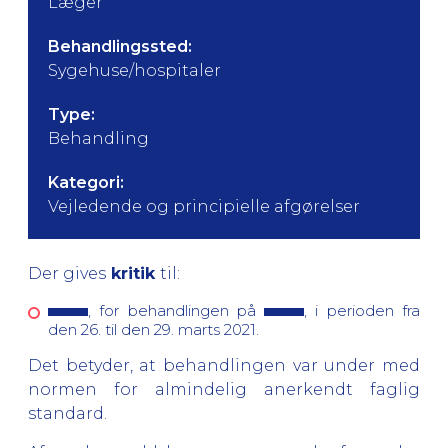
Læger
Behandlingssted:
Sygehuse/hospitaler
Type:
Behandling
Kategori:
Vejledende og principielle afgørelser
Der gives
kritik
til:
, for behandlingen på
, i perioden fra
den 26. til den 29. marts 2021.
Det betyder, at behandlingen var under med
normen for almindelig anerkendt faglig
standard.