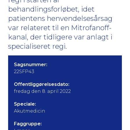
behandlingsforløbet, idet
patientens henvendelsesårsag
var relateret til en Mitrofanoff-
kanal, der tidligere var anlagt i
specialiseret regi.
Sagsnummer:
22SFP43
Offentliggørelsesdato:
fredag den 8. april 2022
Speciale:
Akutmedicin
Faggruppe: