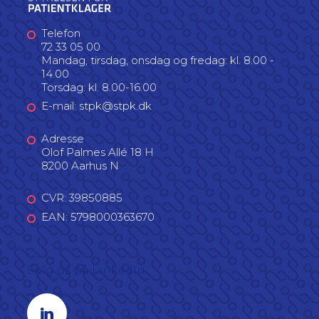
Telefon
72 33 05 00
Mandag, tirsdag, onsdag og fredag: kl. 8.00 -
14.00
Torsdag: kl. 8.00-16.00
E-mail: stpk@stpk.dk
Adresse
Olof Palmes Allé 18 H
8200 Aarhus N
CVR: 39850885
EAN: 5798000363670
Følg os på LinkedIn
Linkedin profil