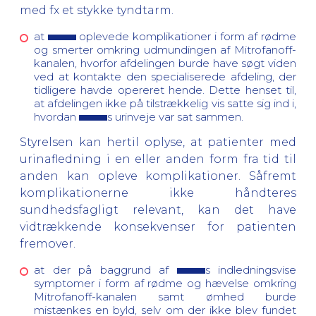
med fx et stykke tyndtarm.
at
oplevede komplikationer i form af rødme
og smerter omkring udmundingen af Mitrofanoff-
kanalen, hvorfor afdelingen burde have søgt viden
ved at kontakte den specialiserede afdeling, der
tidligere havde opereret hende. Dette henset til,
at afdelingen ikke på tilstrækkelig vis satte sig ind i,
hvordan
s urinveje var sat sammen.
Styrelsen kan hertil oplyse, at patienter med
urinafledning i en eller anden form fra tid til
anden kan opleve komplikationer. Såfremt
komplikationerne ikke håndteres
sundhedsfagligt relevant, kan det have
vidtrækkende konsekvenser for patienten
fremover.
at der på baggrund af
s indledningsvise
symptomer i form af rødme og hævelse omkring
Mitrofanoff-kanalen samt ømhed burde
mistænkes en byld, selv om der ikke blev fundet