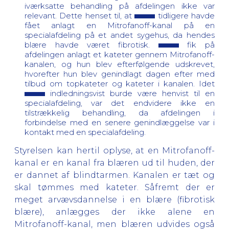
iværksatte behandling på afdelingen ikke var
relevant. Dette henset til, at
tidligere havde
fået anlagt en Mitrofanoff-kanal på en
specialafdeling på et andet sygehus, da hendes
blære havde været fibrotisk.
fik på
afdelingen anlagt et kateter gennem Mitrofanoff-
kanalen, og hun blev efterfølgende udskrevet,
hvorefter hun blev genindlagt dagen efter med
tilbud om topkateter og kateter i kanalen. Idet
indledningsvist burde være henvist til en
specialafdeling, var det endvidere ikke en
tilstrækkelig behandling, da afdelingen i
forbindelse med en senere genindlæggelse var i
kontakt med en specialafdeling.
Styrelsen kan hertil oplyse, at en Mitrofanoff-
kanal er en kanal fra blæren ud til huden, der
er dannet af blindtarmen. Kanalen er tæt og
skal tømmes med kateter. Såfremt der er
meget arvævsdannelse i en blære (fibrotisk
blære), anlægges der ikke alene en
Mitrofanoff-kanal, men blæren udvides også