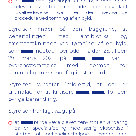
at
ved tømningen af en byld modtog en
relevant smertedækning, idet der blev lagt
lokalbedøvelse, som er den sædvanlige
procedure ved tømning af en byld.
Styrelsen finder på den baggrund, at
behandlingen med antibiotika og
smertedækningen ved tømning af en byld,
som
modtog i perioden fra den 26. til den
29. marts 2021 på
,
, var i
overensstemmelse med normen for
almindelig anerkendt faglig standard.
Styrelsen vurderer imidlertid, at der er
grundlag for at kritisere
,
, for den
øvrige behandling
.
Styrelsen har lagt vægt på:
at
burde være blevet henvist til en vurdering
på en specialafdeling med særlig ekspertise i
starten af behandlingsforløbet, hvorfor den