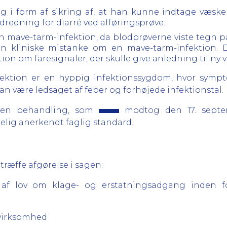
g i form af sikring af, at han kunne indtage væske
dredning for diarré ved afføringsprøve.
en mave-tarm-infektion, da blodprøverne viste tegn p
den kliniske mistanke om en mave-tarm-infektion. D
ion om faresignaler, der skulle give anledning til ny 
nfektion er en hyppig infektionssygdom, hvor symp
an være ledsaget af feber og forhøjede infektionstal.
 den behandling, som
modtog den 17. sept
ig anerkendt faglig standard.
 træffe afgørelse i sagen:
18 af lov om klage- og erstatningsadgang inden 
g virksomhed