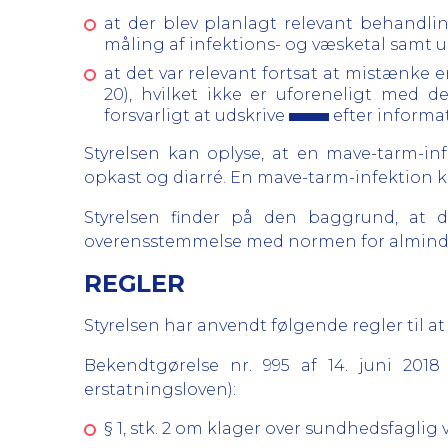
at der blev planlagt relevant behandlin
måling af infektions- og væsketal samt u
at det var relevant fortsat at mistænke 
20), hvilket ikke er uforeneligt med 
forsvarligt at udskrive
efter informat
Styrelsen kan oplyse, at en mave-tarm-i
opkast og diarré. En mave-tarm-infektion k
Styrelsen finder på den baggrund, at
overensstemmelse med normen for almindel
REGLER
Styrelsen har anvendt følgende regler til at
Bekendtgørelse nr. 995 af 14. juni 20
erstatningsloven):
§ 1, stk. 2 om klager over sundhedsfagli