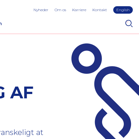
Nyheder
Om os
Karriere
Kontakt
English
n
G AF
vanskeligt at