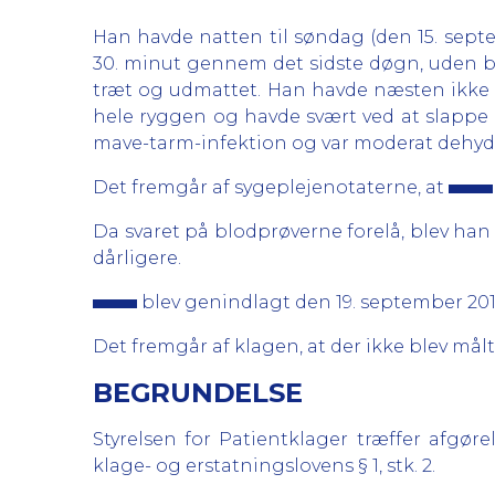
Han havde natten til søndag (den 15. septe
30. minut gennem det sidste døgn, uden bl
træt og udmattet. Han havde næsten ikke 
hele ryggen og havde svært ved at slappe a
mave-tarm-infektion og var moderat dehydre
Det fremgår af sygeplejenotaterne, at
Da svaret på blodprøverne forelå, blev han
dårligere.
blev genindlagt den 19. september 201
Det fremgår af klagen, at der ikke blev målt
BEGRUNDELSE
Styrelsen for Patientklager træffer afgør
klage- og erstatningslovens § 1, stk. 2.