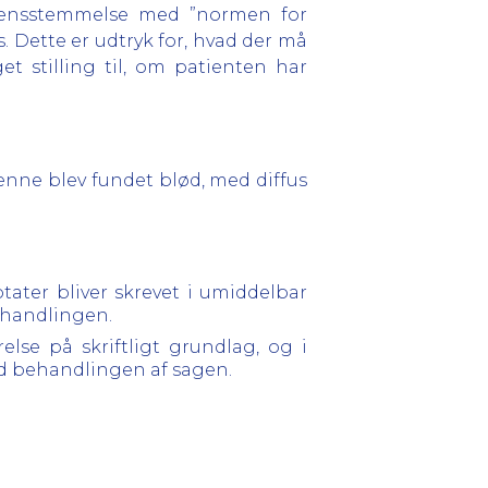
verensstemmelse med ”normen for
. Dette er udtryk for, hvad der må
t stilling til, om patienten har
nne blev fundet blød, med diffus
otater bliver skrevet i umiddelbar
behandlingen.
else på skriftligt grundlag, og i
ed behandlingen af sagen.