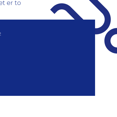
t er to
2