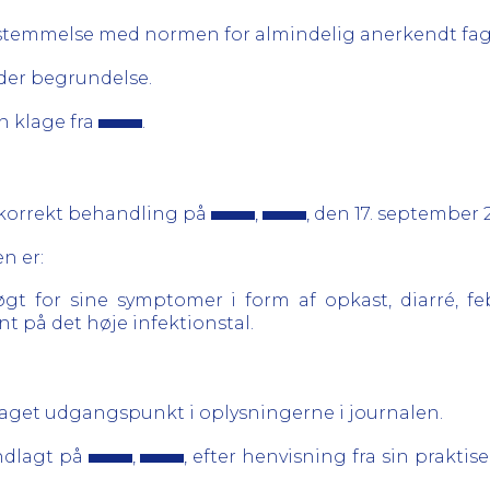
sstemmelse med normen for almindelig anerkendt fag
er begrundelse.
n klage fra
.
korrekt behandling på
,
, den 17. september 2
en er:
søgt for sine symptomer i form af opkast, diarré,
nt på det høje infektionstal.
taget udgangspunkt i oplysningerne i journalen.
indlagt på
,
, efter henvisning fra sin prakt