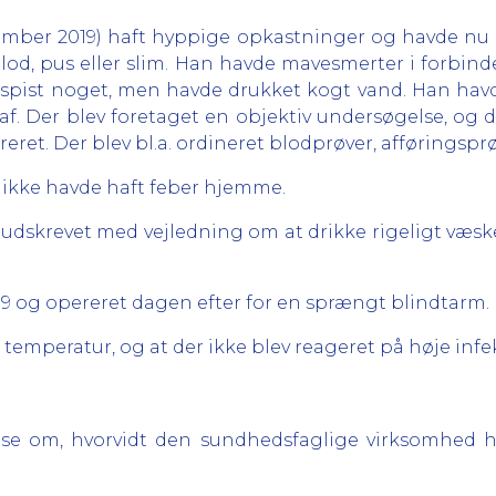
mber 2019) haft hyppige opkastninger og havde nu van
od, pus eller slim. Han havde mavesmerter i forbind
spist noget, men havde drukket kogt vand. Han hav
f. Der blev foretaget en objektiv undersøgelse, og d
ret. Der blev bl.a. ordineret blodprøver, afføringspr
ikke havde haft feber hjemme.
 udskrevet med vejledning om at drikke rigeligt væsk
9 og opereret dagen efter for en sprængt blindtarm.
 temperatur, og at der ikke blev reageret på høje infe
else om, hvorvidt den sundhedsfaglige virksomhed ha