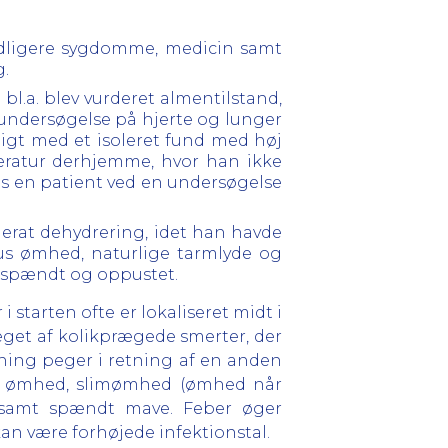
dligere sygdomme, medicin samt
g.
bl.a. blev vurderet almentilstand,
teundersøgelse på hjerte og lunger
igt med et isoleret fund med høj
eratur derhjemme, hvor han ikke
vis en patient ved en undersøgelse
erat dehydrering, idet han havde
us ømhed, naturlige tarmlyde og
r spændt og oppustet.
 starten ofte er lokaliseret midt i
æget af kolikprægede smerter, der
ning peger i retning af en anden
kte ømhed, slimømhed (ømhed når
t samt spændt mave. Feber øger
n være forhøjede infektionstal.