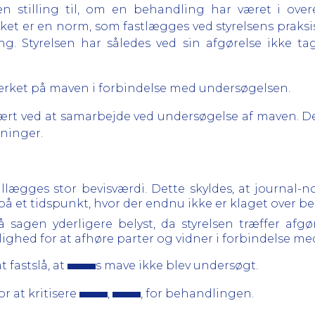
gen stilling til, om en behandling har været i o
ket er en norm, som fastlægges ved styrelsens praksis
. Styrelsen har således ved sin afgørelse ikke tage
rket på maven i forbindelse med undersøgelsen.
rt ved at samarbejde ved undersøgelse af maven. De
ninger.
llægges stor bevisværdi. Dette skyldes, at journal-n
på et tidspunkt, hvor der endnu ikke er klaget over 
 sagen yderligere belyst, da styrelsen træffer afgør
ghed for at afhøre parter og vidner i forbindelse m
t fastslå, at
s mave ikke blev undersøgt.
or at kritisere
,
, for behandlingen.