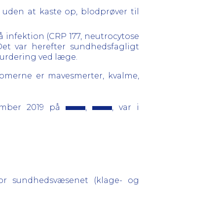
 uden at kaste op, blodprøver til
å infektion (CRP 177, neutrocytose
et var herefter sundhedsfagligt
vurdering ved læge.
tomerne er mavesmerter, kvalme,
ember 2019 på
,
, var i
for sundhedsvæsenet (klage- og