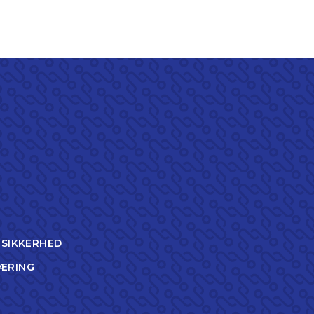
TSIKKERHED
ÆRING