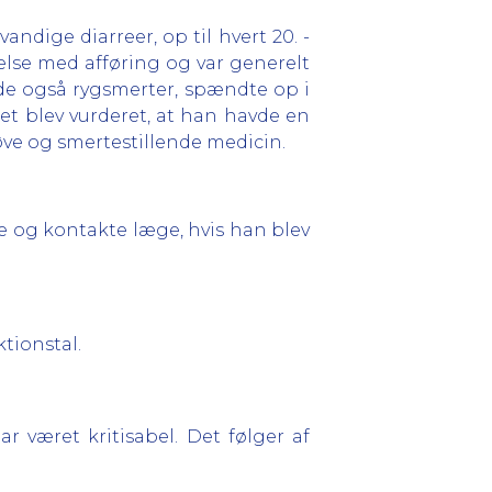
dige diarreer, op til hvert 20. -
else med afføring og var generelt
de også rygsmerter, spændte op i
et blev vurderet, at han havde en
øve og smertestillende medicin.
e og kontakte læge, hvis han blev
ktionstal.
r været kritisabel. Det følger af