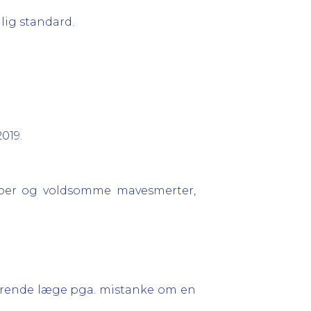
lig standard.
019.
 feber og voldsomme mavesmerter,
iserende læge pga. mistanke om en