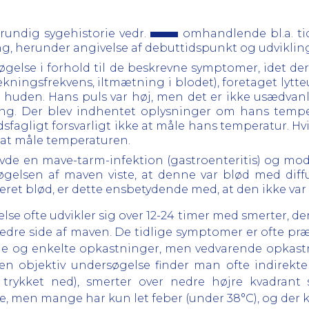
grundig sygehistorie vedr.
omhandlende bl.a. ti
ing, herunder angivelse af debuttidspunkt og udviklin
øgelse i forhold til de beskrevne symptomer, idet der 
trækningsfrekvens, iltmætning i blodet), foretaget lyt
huden. Hans puls var høj, men det er ikke usædvanl
ing. Der blev indhentet oplysninger om hans temp
dsfagligt forsvarligt ikke at måle hans temperatur. H
nt at måle temperaturen.
de en mave-tarm-infektion (gastroenteritis) og mod
øgelsen af maven viste, at denne var blød med diff
eret blød, er dette ensbetydende med, at den ikke va
e ofte udvikler sig over 12-24 timer med smerter, der i
nedre side af maven. De tidlige symptomer er ofte pr
lme og enkelte opkastninger, men vedvarende opkast
 en objektiv undersøgelse finder man ofte indire
 trykket ned), smerter over nedre højre kvadran
 men mange har kun let feber (under 38°C), og der ka