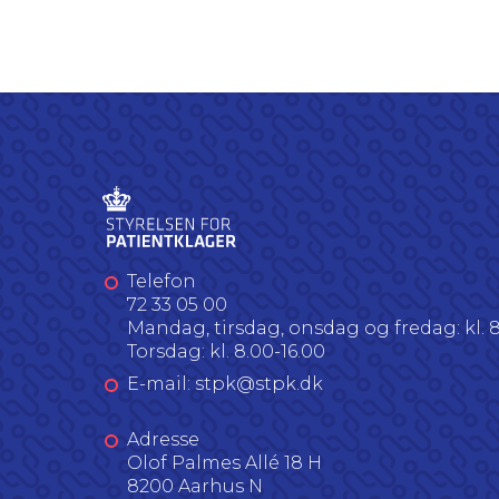
Telefon
72 33 05 00
Mandag, tirsdag, onsdag og fredag: kl. 8
Torsdag: kl. 8.00-16.00
E-mail: stpk@stpk.dk
Adresse
Olof Palmes Allé 18 H
8200 Aarhus N