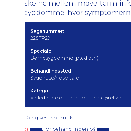
skelne mellem mave-tarm-infe
sygdomme, hvor symptomerne 
Sagsnummer:
22SFP29
Speciale:
Børnesygdomme (pædiatri)
Behandlingssted:
Sygehuse/hospitaler
Kategori:
Vejledende og principielle afgørelser
Der gives ikke kritik til:
, for behandlingen på
.