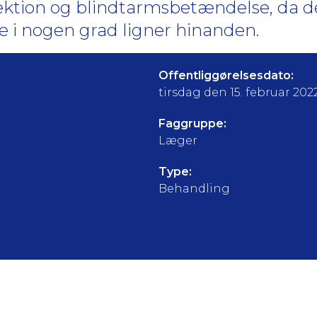
ktion og blindtarmsbetændelse, da de
i nogen grad ligner hinanden.
Offentliggørelsesdato:
tirsdag den 15. februar 202
Faggruppe:
Læger
Type:
Behandling