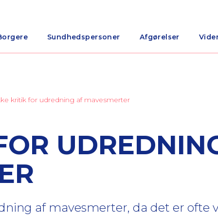
Borgere
Sundhedspersoner
Afgørelser
Vide
kke kritik for udredning af mavesmerter
 FOR UDREDNIN
ER
edning af mavesmerter, da det er ofte 