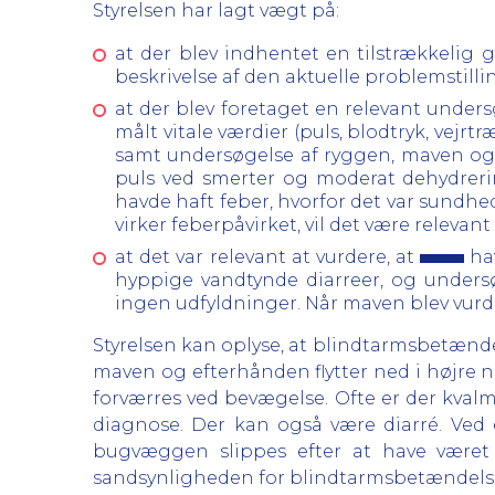
Styrelsen har lagt vægt på:
at der blev indhentet en tilstrækkelig 
beskrivelse af den aktuelle problemstill
at der blev foretaget en relevant unders
målt vitale værdier (puls, blodtryk, vejr
samt undersøgelse af ryggen, maven og 
puls ved smerter og moderat dehydrer
havde haft feber, hvorfor det var sundhe
virker feberpåvirket, vil det være releva
at det var relevant at vurdere, at
hav
hyppige vandtynde diarreer, og unders
ingen udfyldninger. Når maven blev vurd
Styrelsen kan oplyse, at blindtarmsbetændels
maven og efterhånden flytter ned i højre 
forværres ved bevægelse. Ofte er der kva
diagnose. Der kan også være diarré. Ved
bugvæggen slippes efter at have været
sandsynligheden for blindtarmsbetændelse,