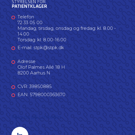
Telefon
72 33 05 00
Mandag, tirsdag, onsdag og fredag: kl. 8.00 -
14.00
Torsdag: kl. 8.00-16.00
E-mail: stpk@stpk.dk
Adresse
Olof Palmes Allé 18 H
8200 Aarhus N
CVR: 39850885
EAN: 5798000363670
Følg os på LinkedIn
Linkedin profil