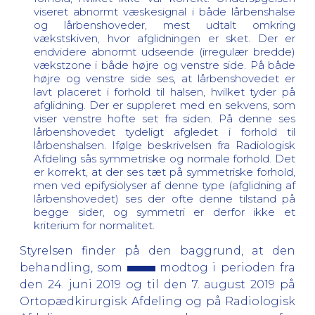
viseret abnormt væskesignal i både lårbenshalse
og lårbenshoveder, mest udtalt omkring
vækstskiven, hvor afglidningen er sket. Der er
endvidere abnormt udseende (irregulær bredde)
vækstzone i både højre og venstre side. På både
højre og venstre side ses, at lårbenshovedet er
lavt placeret i forhold til halsen, hvilket tyder på
afglidning. Der er suppleret med en sekvens, som
viser venstre hofte set fra siden. På denne ses
lårbenshovedet tydeligt afgledet i forhold til
lårbenshalsen. Ifølge beskrivelsen fra Radiologisk
Afdeling sås symmetriske og normale forhold. Det
er korrekt, at der ses tæt på symmetriske forhold,
men ved epifysiolyser af denne type (afglidning af
lårbenshovedet) ses der ofte denne tilstand på
begge sider, og symmetri er derfor ikke et
kriterium for normalitet.
Styrelsen finder på den baggrund, at den
behandling, som
modtog i perioden fra
den 24. juni 2019 og til den 7. august 2019 på
Ortopædkirurgisk Afdeling og på Radiologisk