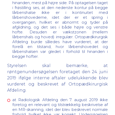
hinanden, mest på højre side. På optagelsen taget
i frøstilling ses, at den nederste kontur på begge
lårbenshalse ikke er i kontinuitet med
lårbenshovederne, idet der er et spring i
overgangen, hvilket er abnormt og tyder på
afglidning, og det ses i både højre og venstre
hofte. Desuden er vækstzonen (mellem
lårbenshals og hoved) irregulær. Ortopædkirurgisk
Afdeling burde således have vurderet, at der
forelå en tilstand, hvor lårbenshovedet og
lårbenshalsen var gledet i forhold til hinanden i
begge hofter.
Styrelsen skal bemærke, at
røntgenundersøgelsen foretaget den 24. juni
2019 ifølge interne aftaler udelukkende blev
vurderet og beskrevet af Ortopædkirurgisk
Afdeling.
at Radiologisk Afdeling den 7. august 2019 ikke
foretog en relevant og tilstrækkelig beskrivelse af
en MR-skanning, idet der blev beskrevet normale
forhold, hvilket ikke var korrekt. Undersøgelsen