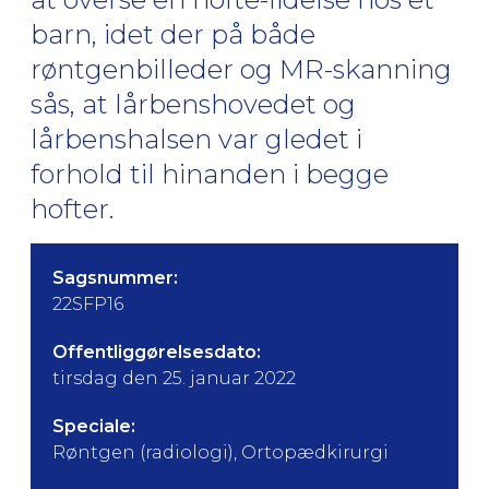
barn, idet der på både
røntgenbilleder og MR-skanning
sås, at lårbenshovedet og
lårbenshalsen var gledet i
forhold til hinanden i begge
hofter.
Sagsnummer:
22SFP16
Offentliggørelsesdato:
tirsdag den 25. januar 2022
Speciale:
Røntgen (radiologi), Ortopædkirurgi