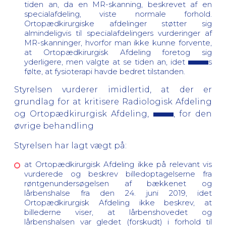
tiden an, da en MR-skanning, beskrevet af en
specialafdeling, viste normale forhold.
Ortopædkirurgiske afdelinger støtter sig
almindeligvis til specialafdelingers vurderinger af
MR-skanninger, hvorfor man ikke kunne forvente,
at Ortopædkirurgisk Afdeling foretog sig
yderligere, men valgte at se tiden an, idet
s
følte, at fysioterapi havde bedret tilstanden.
Styrelsen vurderer imidlertid, at der er
grundlag for at kritisere Radiologisk Afdeling
og Ortopædkirurgisk Afdeling,
, for den
øvrige behandling
Styrelsen har lagt vægt på:
at Ortopædkirurgisk Afdeling ikke på relevant vis
vurderede og beskrev billedoptagelserne fra
røntgenundersøgelsen af bækkenet og
lårbenshalse fra den 24. juni 2019, idet
Ortopædkirurgisk Afdeling ikke beskrev, at
billederne viser, at lårbenshovedet og
lårbenshalsen var gledet (forskudt) i forhold til