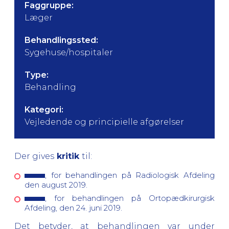
Faggruppe:
Læger
Behandlingssted:
Sygehuse/hospitaler
Type:
Behandling
Kategori:
Vejledende og principielle afgørelser
Der gives
kritik
til:
, for behandlingen på Radiologisk Afdeling
den august 2019.
, for behandlingen på Ortopædkirurgisk
Afdeling, den 24. juni 2019.
Det betyder, at behandlingen var under