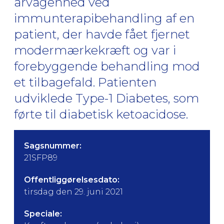
årvågenhed ved
immunterapibehandling af en
patient, der havde fået fjernet
modermærkekræft og var i
forebyggende behandling mod
et tilbagefald. Patienten
udviklede Type-1 Diabetes, som
førte til diabetisk ketoacidose.
Sagsnummer:
21SFP89
Offentliggørelsesdato:
tirsdag den 29. juni 2021
Speciale: