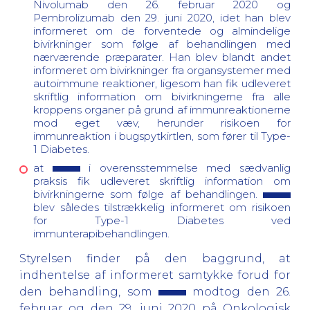
Nivolumab den 26. februar 2020 og
Pembrolizumab den 29. juni 2020, idet han blev
informeret om de forventede og almindelige
bivirkninger som følge af behandlingen med
nærværende præparater. Han blev blandt andet
informeret om bivirkninger fra organsystemer med
autoimmune reaktioner, ligesom han fik udleveret
skriftlig information om bivirkningerne fra alle
kroppens organer på grund af immunreaktionerne
mod eget væv, herunder risikoen for
immunreaktion i bugspytkirtlen, som fører til Type-
1 Diabetes.
at
i overensstemmelse med sædvanlig
praksis fik udleveret skriftlig information om
bivirkningerne som følge af behandlingen.
blev således tilstrækkelig informeret om risikoen
for Type-1 Diabetes ved
immunterapibehandlingen.
Styrelsen finder på den baggrund, at
indhentelse af informeret samtykke forud for
den behandling, som
modtog den 26.
februar og den 29. juni 2020 på Onkologisk