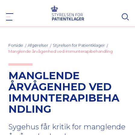
Forside
Afgørelser
Styrelsen for Patientklager
Manglende årvågenhed ved immunterapibehandling
MANGLENDE
ÅRVÅGENHED VED
IMMUNTERAPIBEHA
NDLING
Sygehus får kritik for manglende