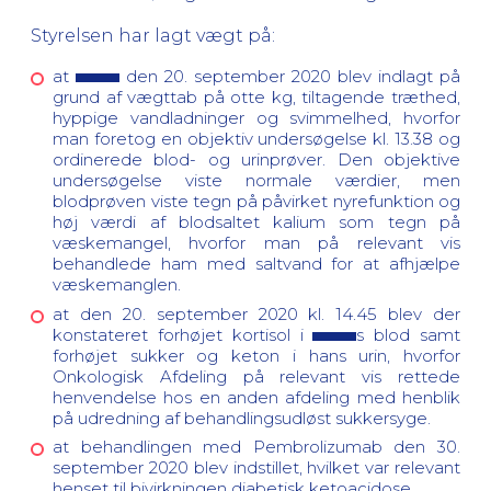
Styrelsen har lagt vægt på:
at
den 20. september 2020 blev indlagt på
grund af vægttab på otte kg, tiltagende træthed,
hyppige vandladninger og svimmelhed, hvorfor
man foretog en objektiv undersøgelse kl. 13.38 og
ordinerede blod- og urinprøver. Den objektive
undersøgelse viste normale værdier, men
blodprøven viste tegn på påvirket nyrefunktion og
høj værdi af blodsaltet kalium som tegn på
væskemangel, hvorfor man på relevant vis
behandlede ham med saltvand for at afhjælpe
væskemanglen.
at den 20. september 2020 kl. 14.45 blev der
konstateret forhøjet kortisol i
s blod samt
forhøjet sukker og keton i hans urin, hvorfor
Onkologisk Afdeling på relevant vis rettede
henvendelse hos en anden afdeling med henblik
på udredning af behandlingsudløst sukkersyge.
at behandlingen med Pembrolizumab den 30.
september 2020 blev indstillet, hvilket var relevant
henset til bivirkningen diabetisk ketoacidose.