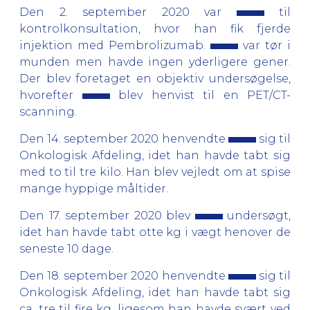
Den 2. september 2020 var
til
kontrolkonsultation, hvor han fik fjerde
injektion med Pembrolizumab.
var tør i
munden men havde ingen yderligere gener.
Der blev foretaget en objektiv undersøgelse,
hvorefter
blev henvist til en PET/CT-
scanning.
Den 14. september 2020 henvendte
sig til
Onkologisk Afdeling, idet han havde tabt sig
med to til tre kilo. Han blev vejledt om at spise
mange hyppige måltider.
Den 17. september 2020 blev
undersøgt,
idet han havde tabt otte kg i vægt henover de
seneste 10 dage.
Den 18. september 2020 henvendte
sig til
Onkologisk Afdeling, idet han havde tabt sig
ca. tre til fire kg, ligesom han havde svært ved