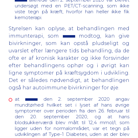
undersøgt med en PET/CT-scanning, som ikke
viste tegn på kræft, hvorfor han heller ikke fik
kemoterapi.
Styrelsen kan oplyse, at behandlingen med
immunterapi, som
modtog, kan give
bivirkninger, som kan opstå pludseligt og
uvarslet efter længere tids behandling, da de
ofte er af kronisk karakter og ikke forsvinder
efter behandlingens ophør og i øvrigt kan
ligne symptomer på kræftsygdom i udvikling.
Det er således nødvendigt, at behandlingen
også har autoimmune bivirkninger for øje.
at
den 2. september 2020 angav
mundtørhed hvilket set i lyset af hans øvrige
symptomer over perioden fra den 26. februar til
den 20. september 2020, og at hans
blodsukkerværdi blev målt til 12,4 mmol/l, som
ligger uden for normalområdet, var et tegn på
udviklingen af Type-1 Diabetes, uden at der blev