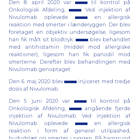
Den 8. april 2020 var
til kontrol på
Onkologisk Afdeling,
. Ved injektion af
Nivulomab oplevede
en allergisk
reaktion med smerter i lænderyggen. Der blev
foretaget en objektiv undersøgelse, ligesom
han fik målt sit blodtryk.
blev behandlet
med antihistamin (middel mod allergiske
reaktioner), ligesom han fik panodil mod
smerterne. Derefter blev behandlingen med
Nivulomab genoptaget.
Den 6. maj 2020 blev
injiceret med tredje
dosis af Nivulomab.
Den 5. juni 2020 var
til kontrol på
Onkologisk Afdeling,
angående fjerde
injektion af Nivulomab. Ved injektion af
Nivulomab oplevede
en allergisk
reaktion i form af generel utilpashed,
hududslæt og smerter i ryggen. På baggrund