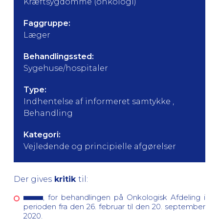
Kræftsygdomme (onkologi)
Faggruppe:
Læger
Behandlingssted:
Sygehuse/hospitaler
Type:
Indhentelse af informeret samtykke ,
Behandling
Kategori:
Vejledende og principielle afgørelser
Der gives
kritik
til:
, for behandlingen på Onkologisk Afdeling i
perioden fra den 26. februar til den 20. september
2020.