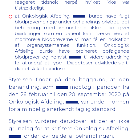
reageret tidsnok herpå, hvilket ikke var
tilstrækkeligt.
at Onkologisk Afdeling,
, burde have fulgt
blodprøverne nøje under behandlingsforløbet, idet
behandling med immunterapi ikke altid giver
bivirkninger, som en patient kan mærke. Ved at
monitorere blodprøverne vil man få en indikation
af organsystemernes funktion. Onkologisk
Afdeling burde have ordineret opfølgende
blodprøver og henvist
til videre udredning
for at undgå, at Type-1 Diabetesen udviklede sig til
diabetisk ketoacidose.
Styrelsen finder på den baggrund, at den
behandling, som
modtog i perioden fra
den 26. februar til den 20. september 2020 på
Onkologisk Afdeling,
, var under normen
for almindelig anerkendt faglig standard.
Styrelsen vurderer derudover, at der er ikke
grundlag for at kritisere Onkologisk Afdeling,
for den øvrige del af behandlingen.