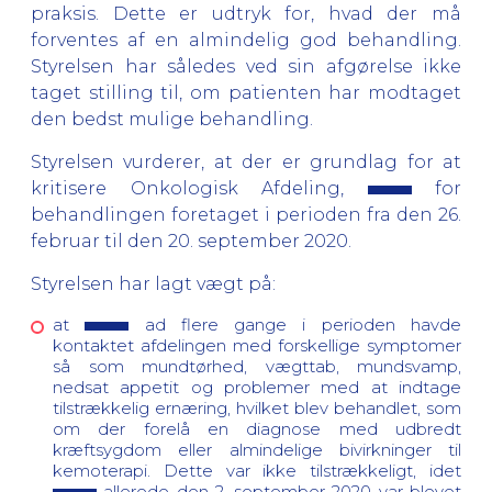
praksis. Dette er udtryk for, hvad der må
forventes af en almindelig god behandling.
Styrelsen har således ved sin afgørelse ikke
taget stilling til, om patienten har modtaget
den bedst mulige behandling.
Styrelsen vurderer, at der er grundlag for at
kritisere Onkologisk Afdeling,
for
behandlingen foretaget i perioden fra den 26.
februar til den 20. september 2020.
Styrelsen har lagt vægt på:
at
ad flere gange i perioden havde
kontaktet afdelingen med forskellige symptomer
så som mundtørhed, vægttab, mundsvamp,
nedsat appetit og problemer med at indtage
tilstrækkelig ernæring, hvilket blev behandlet, som
om der forelå en diagnose med udbredt
kræftsygdom eller almindelige bivirkninger til
kemoterapi. Dette var ikke tilstrækkeligt, idet
allerede den 2. september 2020 var blevet