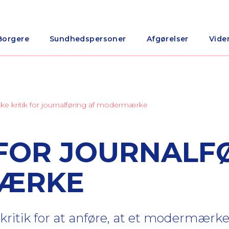
Borgere
Sundhedspersoner
Afgørelser
Vide
kke kritik for journalføring af modermærke
K FOR JOURNALF
MÆRKE
skritik for at anføre, at et modermærk