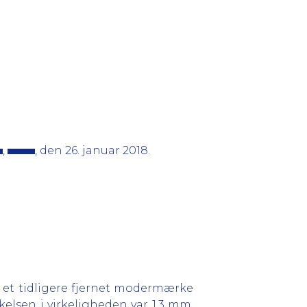
,
, den 26. januar 2018.
m et tidligere fjernet modermærke
kelsen i virkeligheden var 1,3 mm,