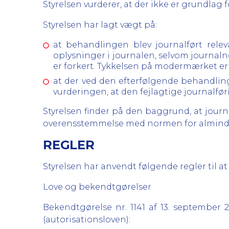
Styrelsen vurderer, at der ikke er grundlag f
Styrelsen har lagt vægt på:
at behandlingen blev journalført relev
oplysninger i journalen, selvom journaln
er forkert. Tykkelsen på modermærket er e
at der ved den efterfølgende behandlin
vurderingen, at den fejlagtige journalfø
Styrelsen finder på den baggrund, at jou
overensstemmelse med normen for almindel
REGLER
Styrelsen har anvendt følgende regler til at
Love og bekendtgørelser
Bekendtgørelse nr. 1141 af 13. septembe
(autorisationsloven):