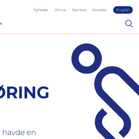
Nyheder
Om os
Karriere
Kontakt
English
n
ØRING
e havde en