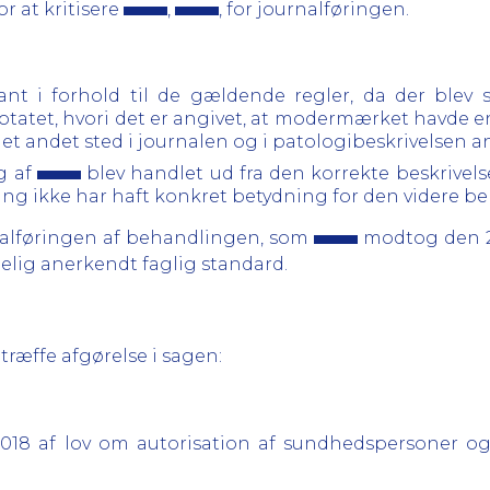
or at kritisere
,
, for journalføringen.
ant i forhold til de gældende regler, da der blev
otatet, hvori det er angivet, at modermærket havde en
t andet sted i journalen og i patologibeskrivelsen ang
g af
blev handlet ud fra den korrekte beskrivel
ring ikke har haft konkret betydning for den videre b
rnalføringen af behandlingen, som
modtog den 2
ig anerkendt faglig standard.
 træffe afgørelse i sagen:
r 2018 af lov om autorisation af sundhedspersoner 