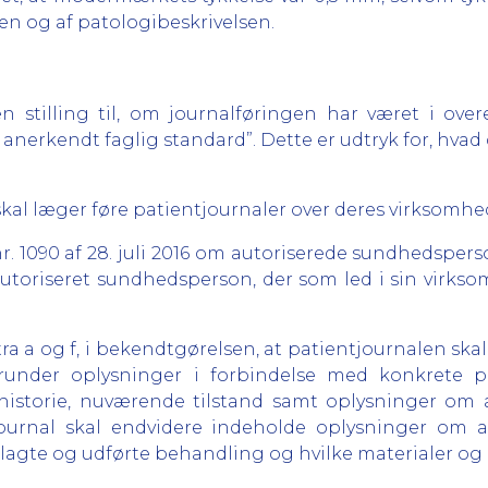
len og af patologibeskrivelsen.
gen stilling til, om journalføringen har været i o
anerkendt faglig standard”. Dette er udtryk for, hvad
1, skal læger føre patientjournaler over deres virksomhe
 nr. 1090 af 28. juli 2016 om autoriserede sundhedsper
r autoriseret sundhedsperson, der som led i sin virk
, litra a og f, i bekendtgørelsen, at patientjournalen s
runder oplysninger i forbindelse med konkrete pa
ehistorie, nuværende tilstand samt oplysninger om
journal skal endvidere indeholde oplysninger om 
agte og udførte behandling og hvilke materialer og 