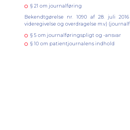
§ 21 om journalføring
Bekendtgørelse nr. 1090 af 28. juli 201
videregivelse og overdragelse m.v.) (journa
§ 5 om journalføringspligt og -ansvar
§ 10 om patientjournalens indhold