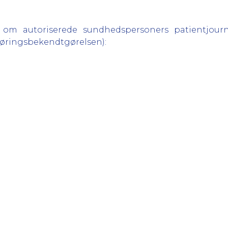
6 om autoriserede sundhedspersoners patientjourna
lføringsbekendtgørelsen):