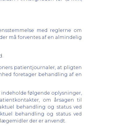
verensstemmelse med reglerne om
 der må forventes af en almindelig
d.
soners patientjournaler, at pligten
somhed foretager behandling af en
kal indeholde følgende oplysninger,
tientkontakter, om årsagen til
 aktuel behandling og status ved
aktuel behandling og status ved
lægemidler der er anvendt.