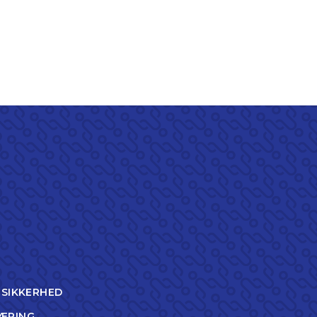
TSIKKERHED
ÆRING