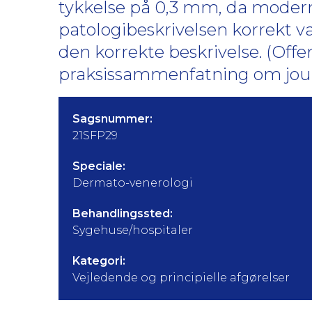
tykkelse på 0,3 mm, da moderm
patologibeskrivelsen korrekt va
den korrekte beskrivelse. (Offe
praksissammenfatning om jour
Sagsnummer:
21SFP29
Speciale:
Dermato-venerologi
Behandlingssted:
Sygehuse/hospitaler
Kategori:
Vejledende og principielle afgørelser