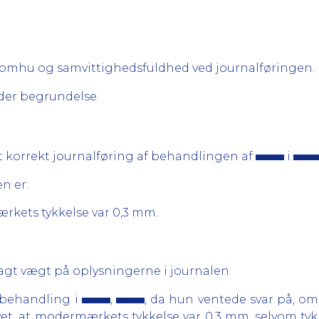
lig omhu og samvittighedsfuldhed ved journalføringen.
er begrundelse.
get korrekt journalføring af behandlingen af
i
en er:
ærkets tykkelse var 0,3 mm.
lagt vægt på oplysningerne i journalen.
behandling i
,
, da hun ventede svar på, o
ivet, at modermærkets tykkelse var 0,3 mm, selvom tyk