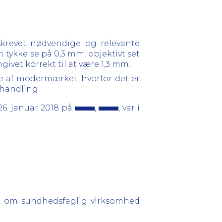
 skrevet nødvendige og relevante
 tykkelse på 0,3 mm, objektivt set
ivet korrekt til at være 1,3 mm.
se af modermærket, hvorfor det er
ehandling.
6. januar 2018 på
,
, var i
og om sundhedsfaglig virksomhed