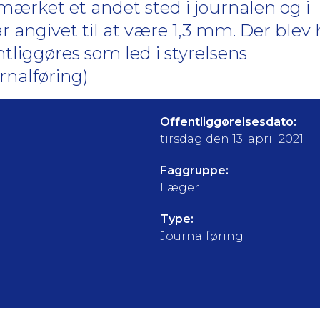
ærket et andet sted i journalen og i
r angivet til at være 1,3 mm. Der blev 
ntliggøres som led i styrelsens
nalføring)
Offentliggørelsesdato:
tirsdag den 13. april 2021
Faggruppe:
Læger
Type:
Journalføring