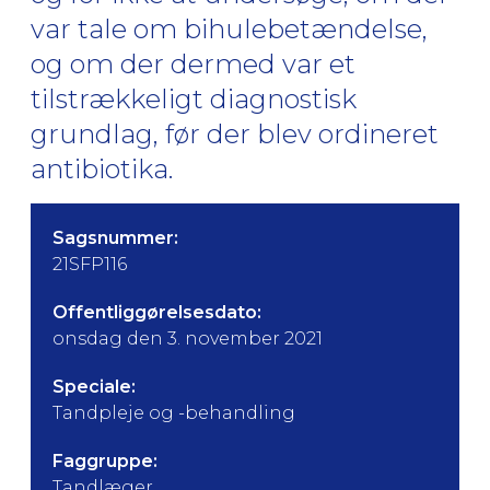
var tale om bihulebetændelse,
og om der dermed var et
tilstrækkeligt diagnostisk
grundlag, før der blev ordineret
antibiotika.
Sagsnummer:
21SFP116
Offentliggørelsesdato:
onsdag den 3. november 2021
Speciale:
Tandpleje og -behandling
Faggruppe:
Tandlæger