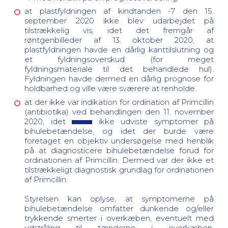
at plastfyldningen af kindtanden -7 den 15.
september 2020 ikke blev udarbejdet på
tilstrækkelig vis, idet det fremgår af
røntgenbilleder af 13. oktober 2020, at
plastfyldningen havde en dårlig kanttilslutning og
et fyldningsoverskud (for meget
fyldningsmateriale til det behandlede hul).
Fyldningen havde dermed en dårlig prognose for
holdbarhed og ville være sværere at renholde.
at der ikke var indikation for ordination af Primcillin
(antibiotika) ved behandlingen den 11. november
2020, idet
ikke udviste symptomer på
bihulebetændelse, og idet der burde være
foretaget en objektiv undersøgelse med henblik
på at diagnosticere bihulebetændelse forud for
ordinationen af Primcillin. Dermed var der ikke et
tilstrækkeligt diagnostisk grundlag for ordinationen
af Primcillin.
Styrelsen kan oplyse, at symptomerne på
bihulebetændelse omfatter dunkende og/eller
trykkende smerter i overkæben, eventuelt med
udstråling til tænderne i overkæben.