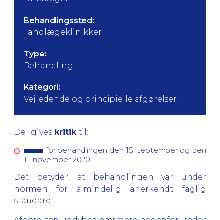
Behandlingssted:
Tandlægeklinikker
Type:
Behandling
Kategori:
Vejledende og principielle afgørelser
Der gives
kritik
til:
for behandlingen den 15. september og den
11. november 2020.
Det betyder, at behandlingen var under
normen for almindelig anerkendt faglig
standard.
Afgørelsen uddybes nærmere nedenfor under