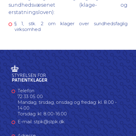
sundhedsvæsenet (klage- og
erstatningsloven):
§ 1, stk. 2 om klager over sundhedsfaglig
virksomhed
Telefon
72 33 05 00
Mandag, tirsdag, onsdag og fredag: kl. 8.00 -
14.00
Torsdag: kl. 8.00-16.00
E-mail: stpk@stpk.dk
Adresse