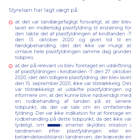
Styrelsen har lagt vægt på:
at det var tandlægefagligt forsvarligt, at der blev
lavet en midlertidig plastfyldning til erstatning for
den tabte del af plastfyldningen af kindtanden -7
den 13. oktober 2020 og givet tid til en
færdigbehandling, idet det ikke var muligt at
omlave hele plastfyldningen samme dag grundet
tidspres.
at der på relevant vis blev foretaget en udskiftning
af plastfyldningen i kindtanden -7 den 27. oktober
2020, idet den tidligere plastfyldning, der blev lavet
den 15. september 2020, ikke var tilstrækkelig. Det
var tilstrækkeligt at udskifte plastfyldningen og
informere om, at det kunne blive nødvendigt med
en rodbehandling af tanden på et senere
tidspunkt, da der var tale om en omfattende
fyldning. Der var ikke indikation for at foretage en
rodbehandling på dette tidspunkt, da det ikke var
tydeligt, om
s smerter skyldtes irritation i
tandnerven efter plastfyldningen eller en
betændelsestilstand i tandnerven, der krævede en