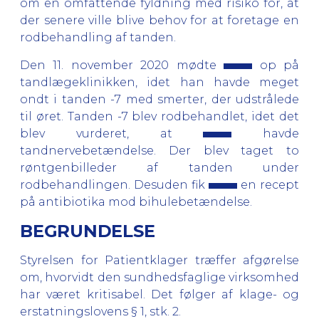
om en omfattende fyldning med risiko for, at
der senere ville blive behov for at foretage en
rodbehandling af tanden.
Den 11. november 2020 mødte
op på
tandlægeklinikken, idet han havde meget
ondt i tanden -7 med smerter, der udstrålede
til øret. Tanden -7 blev rodbehandlet, idet det
blev vurderet, at
havde
tandnervebetændelse. Der blev taget to
røntgenbilleder af tanden under
rodbehandlingen. Desuden fik
en recept
på antibiotika mod bihulebetændelse.
BEGRUNDELSE
Styrelsen for Patientklager træffer afgørelse
om, hvorvidt den sundhedsfaglige virksomhed
har været kritisabel. Det følger af klage- og
erstatningslovens § 1, stk. 2.