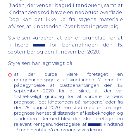
(fladen, der vender bagud i tandbuen), samt at
kindtandens rod havde en nedbrudt overflade.
Dog kan det ikke ud fra sagens materiale
afvises, at kindtanden -7 var bevaringsværdig.
Styrelsen vurderer, at der er grundlag for at
kritisere
for behandlingen den 15.
september og den 11. november 2020.
Styrelsen har lagt vægt på:
at der burde være foretaget en
røntgenundersøgelse af kindtanden -7 forud for
påbegyndelse af plastbehandlingen den 15.
september 2020 for at sikre, at der var
tilstrækkeligt grundlag for at vurdere tandens
prognose, idet kindtanden på røntgenbilleder fra
den 25. august 2020 fremstod med en forringet
prognose henset til tilstanden af kæbeknoglen og
tandroden. Dermed blev der ikke foretaget en
relevant røntgenundersøgelse af
s kindtand
-7 med henblik på en prognosevurdering.