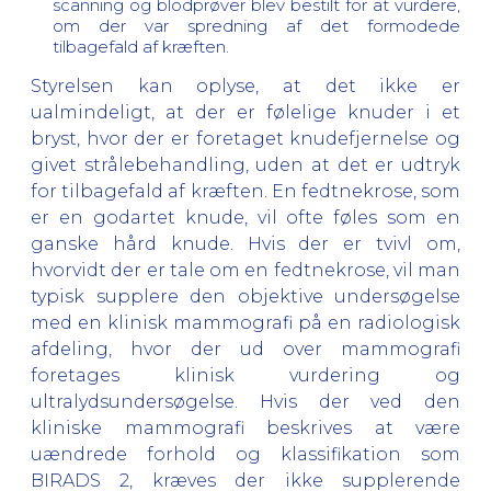
scanning og blodprøver blev bestilt for at vurdere,
om der var spredning af det formodede
tilbagefald af kræften.
Styrelsen kan oplyse, at det ikke er
ualmindeligt, at der er følelige knuder i et
bryst, hvor der er foretaget knudefjernelse og
givet strålebehandling, uden at det er udtryk
for tilbagefald af kræften. En fedtnekrose,
som
er en godartet knude,
vil ofte føles som en
ganske hård knude. Hvis der er tvivl om,
hvorvidt der er tale om en fedtnekrose, vil man
typisk supplere den objektive undersøgelse
med en klinisk mammografi på en radiologisk
afdeling, hvor der ud over mammografi
foretages klinisk vurdering og
ultralydsundersøgelse. Hvis der ved den
kliniske mammografi beskrives at være
uændrede forhold og klassifikation som
BIRADS 2, kræves der ikke supplerende