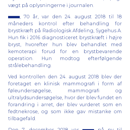
vægt på oplysningerne i journalen.
, 70 år, var den 24. august 2018 til 18
måneders kontrol efter behandling for
brystkræft på Radiologisk Afdeling, Sygehus A.
Hun fik i 2016 diagnosticeret brystkræft i højre
bryst, hvorefter hun blev behandlet med
kemoterapi forud for en brystbevarende
operation. Hun modtog efterfølgende
strålebehandling.
Ved kontrollen den 24. august 2018 blev der
foretaget en klinisk mammografi i form af
føleundersøgelse, mammografi og
ultralydsundersøgelse, hvor der blev fundet en
forandring i arret, der blev vurderet som en
fedtnekrose, og som ikke gav mistanke om
tilbagefald.
Den 7. december 2018 var
på ny til