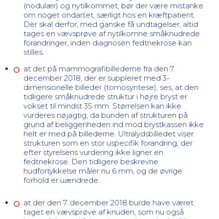
(nodulær) og nytilkommet, bør der være mistanke
om noget ondartet, særligt hos en kræftpatient.
Der skal derfor, med ganske få undtagelser, altid
tages en vævsprøve af nytilkomne småknudrede
forandringer, inden diagnosen fedtnekrose kan
stilles.
at det på mammografibillederne fra den 7.
december 2018, der er suppleret med 3-
dimensionelle billeder (tomosyntese), ses, at den
tidligere småknudrede struktur i højre bryst er
vokset til mindst 35 mm. Størrelsen kan ikke
vurderes nøjagtig, da bunden af strukturen på
grund af beliggenheden ind mod brystkassen ikke
helt er med på billederne. Ultralydsbilledet viser
strukturen som en stor uspecifik forandring, der
efter styrelsens vurdering ikke ligner en
fedtnekrose. Den tidligere beskrevne
hudfortykkelse måler nu 6 mm, og de øvrige
forhold er uændrede.
at der den 7. december 2018 burde have været
taget en vævsprøve af knuden, som nu også