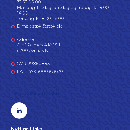
72 33 05 00
Mandag, tirsdag, onsdag og fredag: kl. 8.00 -
14.00
Torsdag: kl. 8.00-16.00
E-mail: stpk@stpk.dk
Adresse
Olof Palmes Allé 18 H
8200 Aarhus N
CVR: 39850885
EAN: 5798000363670
Følg os på LinkedIn
Linkedin profil
Nyttige Links