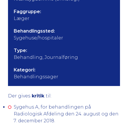
Faggruppe:
Læger
Behandlingssted:
Sygehuse/hospitaler
Type:
Behandling, Journalføring
Kategori:
Behandlingssager
Der gives
kritik
til:
Sygehus A, for behandlingen på
Radiologisk Afdeling den 24. august og den
7. december 2018.