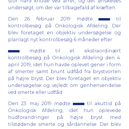
stor hård knude ved arret, og det ønskedes
undersøgt, om der var tilbagefald af kræften.
Den 26. februar 2019 mødte
til
kontrolbesøg på Onkologisk Afdeling. Der
blev foretaget en objektiv undersøgelse og
planlagt nyt kontrolbesøg 6 måneder efter.
mødte til et ekstraordinært
kontrolbesøg på Onkologisk Afdeling den 4.
april 2019, idet hun havde oplevet gener i form
af smerter samt brunt udflåd fra brystvorten
på højre bryst.
Der blev foretaget en objektiv
undersøgelse og vejledt om genhenvendelse
ved smerte eller udflåd.
Den 23. maj 2019 mødte
til akuttid på
Onkologisk Afdeling, idet hun oplevede
hudforandringer på højre bryst med
tilstødende smerte og sårdannelse. Der blev