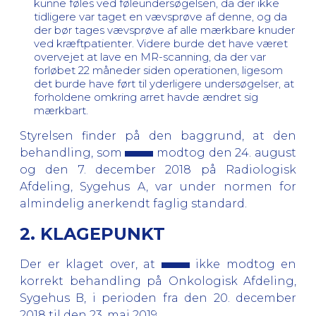
kunne føles ved føleundersøgelsen, da der ikke
tidligere var taget en vævsprøve af denne, og da
der bør tages vævsprøve af alle mærkbare knuder
ved kræftpatienter. Videre burde det have været
overvejet at lave en MR-scanning, da der var
forløbet 22 måneder siden operationen, ligesom
det burde have ført til yderligere undersøgelser, at
forholdene omkring arret havde ændret sig
mærkbart.
Styrelsen finder på den baggrund, at den
behandling, som
modtog
den 24. august
og den 7. december 2018
på Radiologisk
Afdeling, Sygehus A, var under normen for
almindelig anerkendt faglig standard.
2. KLAGEPUNKT
Der er klaget over, at
ikke modtog en
korrekt behandling på Onkologisk Afdeling,
Sygehus B, i perioden fra den 20. december
2018 til den 23. maj 2019.