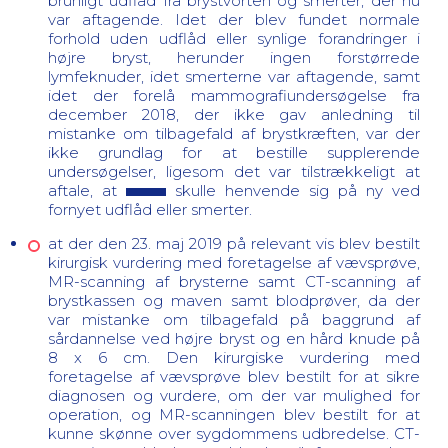
brunligt udflåd fra brystvorten og smerter, der nu
var aftagende. Idet der blev fundet normale
forhold uden udflåd eller synlige forandringer i
højre bryst, herunder ingen forstørrede
lymfeknuder, idet smerterne var aftagende, samt
idet der forelå mammografiundersøgelse fra
december 2018, der ikke gav anledning til
mistanke om tilbagefald af brystkræften, var der
ikke grundlag for at bestille supplerende
undersøgelser, ligesom det var tilstrækkeligt at
aftale, at
skulle henvende sig på ny ved
fornyet udflåd eller smerter.
at der den 23. maj 2019 på relevant vis blev bestilt
kirurgisk vurdering med foretagelse af vævsprøve,
MR-scanning af brysterne samt CT-scanning af
brystkassen og maven samt blodprøver, da der
var mistanke om tilbagefald på baggrund af
sårdannelse ved højre bryst og en hård knude på
8 x 6 cm. Den kirurgiske vurdering med
foretagelse af vævsprøve blev bestilt for at sikre
diagnosen og vurdere, om der var mulighed for
operation, og MR-scanningen blev bestilt for at
kunne skønne over sygdommens udbredelse. CT-