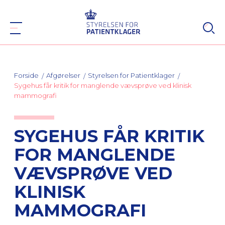
Forside
Afgørelser
Styrelsen for Patientklager
Sygehus får kritik for manglende vævsprøve ved klinisk
mammografi
SYGEHUS FÅR KRITIK
FOR MANGLENDE
VÆVSPRØVE VED
KLINISK
MAMMOGRAFI