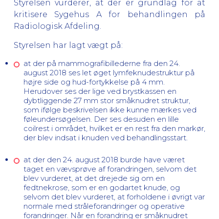
Styrelsen vurderer, at der er grundlag for at
kritisere Sygehus A for behandlingen på
Radiologisk Afdeling.
Styrelsen har lagt vægt på:
at der på mammografibillederne fra den 24.
august 2018 ses let øget lymfeknudestruktur på
højre side og hud-fortykkelse på 4 mm.
Herudover ses der lige ved brystkassen en
dybtliggende 27 mm stor småknudret struktur,
som ifølge beskrivelsen ikke kunne mærkes ved
føleundersøgelsen. Der ses desuden en lille
coilrest i området, hvilket er en rest fra den markør,
der blev indsat i knuden ved behandlingsstart.
at der den 24. august 2018 burde have været
taget en vævsprøve af forandringen, selvom det
blev vurderet, at det drejede sig om en
fedtnekrose, som er en godartet knude, og
selvom det blev vurderet, at forholdene i øvrigt var
normale med stråleforandringer og operative
forandringer. Når en forandring er småknudret