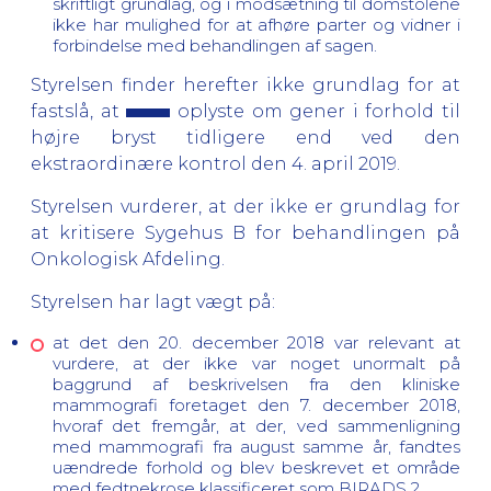
skriftligt grundlag, og i modsætning til domstolene
ikke har mulighed for at afhøre parter og vidner i
forbindelse med behandlingen af sagen.
Styrelsen finder herefter ikke grundlag for at
fastslå, at
oplyste om gener i forhold til
højre bryst tidligere end ved den
ekstraordinære kontrol den 4. april 2019.
Styrelsen vurderer, at der ikke er grundlag for
at kritisere Sygehus B for behandlingen på
Onkologisk Afdeling.
Styrelsen har lagt vægt på:
at det den 20. december 2018 var relevant at
vurdere, at der ikke var noget unormalt på
baggrund af beskrivelsen fra den kliniske
mammografi foretaget den 7. december 2018,
hvoraf det fremgår, at der, ved sammenligning
med mammografi fra august samme år, fandtes
uændrede forhold og blev beskrevet et område
med fedtnekrose klassificeret som BIRADS 2.